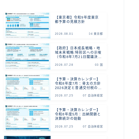
【東京都】令和9年度東京
都予算の見積方針
2026.08.01
04 東京都
【政府】日本成長戦略・地
域未来戦略:特別区への示唆
（令和8年7月21日閣議決
定）
2026.07.28
03 国
【予算・決算カレンダー】
令和8年度7月：骨太の方針
2026決定と普通交付税の算
定
2026.07.25
07 自治体経営
【予算・決算カレンダー】
令和8年度5月：出納閉鎖と
決算統計の始動
2026.07.25
07 自治体経営