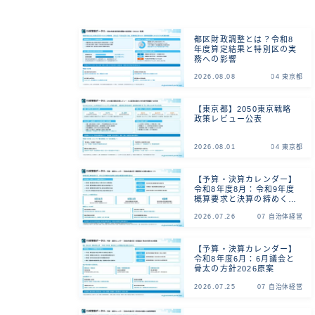
都区財政調整とは？令和8
年度算定結果と特別区の実
務への影響
2026.08.08
04 東京都
【東京都】2050東京戦略
政策レビュー公表
2026.08.01
04 東京都
【予算・決算カレンダー】
令和8年度8月：令和9年度
概算要求と決算の締めくく
り
2026.07.26
07 自治体経営
【予算・決算カレンダー】
令和8年度6月：6月議会と
骨太の方針2026原案
2026.07.25
07 自治体経営