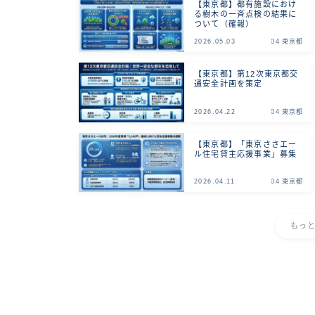
【東京都】都有施設におけ
る樹木の一斉点検の結果に
ついて（確報）
2026.05.03
04 東京都
【東京都】第12次東京都交
通安全計画を策定
2026.04.22
04 東京都
【東京都】「東京ささエー
ル住宅貸主応援事業」募集
2026.04.11
04 東京都
もっ