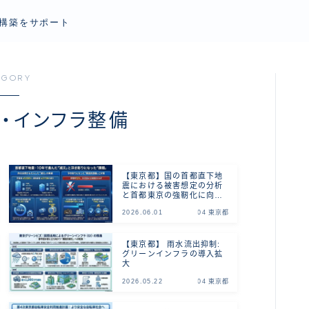
構築をサポート
EGORY
り・インフラ整備
【東京都】国の首都直下地
震における被害想定の分析
と首都東京の強靭化に向け
た都の見解
2026.06.01
04 東京都
【東京都】 雨水流出抑制:
グリーンインフラの導入拡
大
2026.05.22
04 東京都