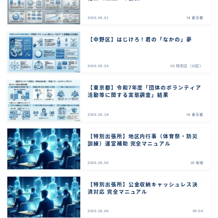
2026.04.01
04 東京都
【中野区】はじけろ！君の「なかの」夢
2026.03.25
05 特別区（23区）
【東京都】令和7年度「団体のボランティア
活動等に関する実態調査」結果
2026.03.18
04 東京都
【特別出張所】地区内行事（体育祭・防災
訓練）運営補助 完全マニュアル
2026.03.06
18 地域
【特別出張所】公金収納キャッシュレス決
済対応 完全マニュアル
2026.03.06
09 DX