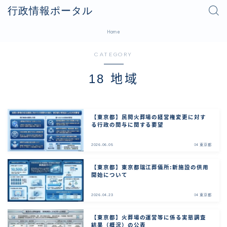
行政情報ポータル
Home
CATEGORY
18 地域
【東京都】民間火葬場の経営権変更に対す
る行政の関与に関する要望
2026.06.05
04 東京都
【東京都】東京都瑞江葬儀所:新施設の供用
開始について
2026.04.23
04 東京都
【東京都】火葬場の運営等に係る実態調査
結果（概況）の公表