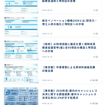
総務省通知と特別区の実務
2026.08.04
03 国
統合イノベーション戦略2026とは:研究力・
博士人材の強化と特別区への示唆
2026.07.15
03 国
【政府】AI利用促進に軸足を置く規制改革
推進会議答申(案):全55項目の構造と特別区
への示唆
2026.06.30
03 国
【東京都】中東情勢による原材料価格高騰
対策支援
2026.06.24
04 東京都
【東京都】2025年度:都内のキャッシュレス
決済に関する調査結果:都内キャッシュレス
決済比率62.2%が示す転換点
2026.06.15
04 東京都