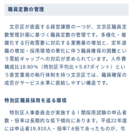
職員定数の管理
文京区が直面する経営課題の一つが、文京区職員定
数管理計画に基づく職員定数の管理です。多様化・複
雑化する行政需要に対応する業務量の増加と、定年退
職の増加・採用環境の悪化に伴う職員確保の困難とい
う需給ギャップへの対応が求められています。人件費
構成比18.60％（特別区平均比＋5.67ポイント）とい
う直営重視の執行体制を持つ文京区では、職員確保の
成否がサービス水準に直結しやすい構造です。
特別区職員採用を巡る環境
特別区人事委員会が実施するⅠ類採用試験の申込者
数・倍率は長期的な低下傾向にあります。平成22年度
には申込者19,910人・倍率7.6倍であったものが、令