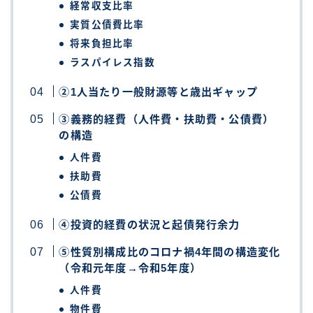
経常収支比率
実質公債費比率
将来負担比率
ラスパイレス指数
②1人当たり一般財源等と歳出ギャップ
③義務的経費（人件費・扶助費・公債費）
の構造
人件費
扶助費
公債費
④投資的経費の状況と起債発行余力
⑤性質別構成比のコロナ禍4年間の構造変化
（令和元年度→令和5年度）
人件費
物件費