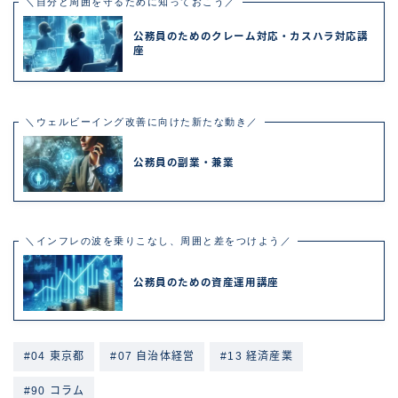
＼自分と周囲を守るために知っておこう／
公務員のためのクレーム対応・カスハラ対応講
座
＼ウェルビーイング改善に向けた新たな動き／
公務員の副業・兼業
＼インフレの波を乗りこなし、周囲と差をつけよう／
公務員のための資産運用講座
#04 東京都
#07 自治体経営
#13 経済産業
#90 コラム