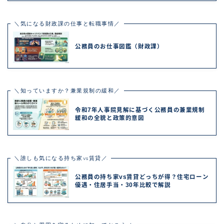
＼気になる財政課の仕事と転職事情／
公務員のお仕事図鑑（財政課）
＼知っていますか？兼業規制の緩和／
令和7年人事院見解に基づく公務員の兼業規制
緩和の全貌と政策的意図
＼誰しも気になる持ち家vs賃貸／
公務員の持ち家vs賃貸どっちが得？住宅ローン
優遇・住居手当・30年比較で解説