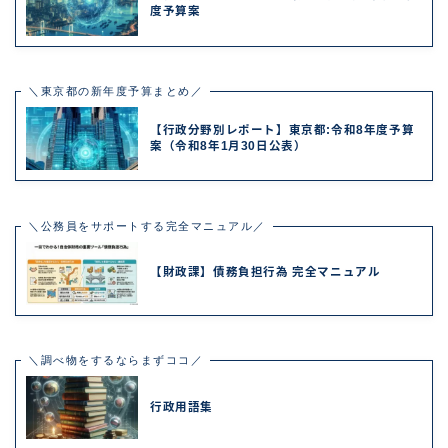
度予算案
＼東京都の新年度予算まとめ／
【行政分野別レポート】東京都:令和8年度予算
案（令和8年1月30日公表）
＼公務員をサポートする完全マニュアル／
【財政課】債務負担行為 完全マニュアル
＼調べ物をするならまずココ／
行政用語集