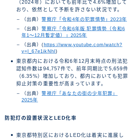
（2024年）においても前年比で4.6%増加して
おり、依然として予断を許さない状況です。
（出典）
警察庁「令和4年の犯罪情勢」2023年
（出典）
警察庁「令和6年版 犯罪情勢（令和6
年1～12月暫定値）」2025年
（出典）(
https://www.youtube.com/watch?
v=l_67e1ikNhI
)
東京都内における令和6年12月末時点の刑法犯
認知件数は94,757件で、前年同期比で5,659件
（6.35%）増加しており、都内においても犯罪
抑止対策の重要性が高まっています。
（出典）
警視庁「あなたの街の少年犯罪」
2025年
防犯灯の設置状況とLED化率
東京都特別区におけるLED化は着実に進展し