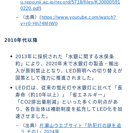
u.repo.nii.ac.jp/record/5718/files/KJ0000591
0220.pdf
)
（出典）(
https://www.youtube.com/watch?
v=r0-Hh74MtWI
)
2010年代以降
2013年に採択された「水銀に関する水俣条
約」により、2020年末で水銀灯の製造・輸出
入が原則禁止となり、LED照明への切り替えが
国策として強力に推進されました。
LED灯は、従来の蛍光灯や水銀灯に比べて「長
寿命（約10年以上）」「省エネルギー」
「CO2排出量削減」といった多くの利点があ
り、各自治体は補助制度を拡充してLED化を加
速させました。
（出典）
片瀬山ウエブサイト「防犯灯の謎を追
う その1」2024年