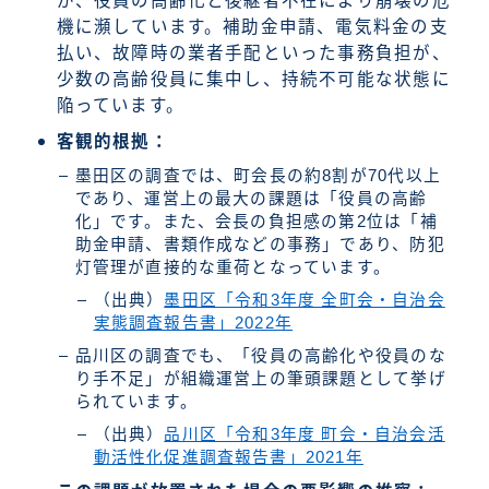
が、役員の高齢化と後継者不在により崩壊の危
機に瀕しています。補助金申請、電気料金の支
払い、故障時の業者手配といった事務負担が、
少数の高齢役員に集中し、持続不可能な状態に
陥っています。
客観的根拠：
墨田区の調査では、町会長の約8割が70代以上
であり、運営上の最大の課題は「役員の高齢
化」です。また、会長の負担感の第2位は「補
助金申請、書類作成などの事務」であり、防犯
灯管理が直接的な重荷となっています。
（出典）
墨田区「令和3年度 全町会・自治会
実態調査報告書」2022年
品川区の調査でも、「役員の高齢化や役員のな
り手不足」が組織運営上の筆頭課題として挙げ
られています。
（出典）
品川区「令和3年度 町会・自治会活
動活性化促進調査報告書」2021年