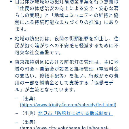
自治体が地域の防犯灯補助金事業を行う意義は
「住民の体感治安の向上による安全・安心な暮
らしの実現」と「地域コミュニティの維持と協
働による持続可能なまちづくりの推進」にあり
ます。
地域の防犯灯は、夜間の街頭犯罪を抑止し、住
民が抱く暗がりへの不安感を軽減するために不
可欠な社会基盤です。
東京都特別区における防犯灯の管理は、主に地
域の町会・自治会が設置と維持管理（電気料金
の支払い、修繕手配等）を担い、行政がその費
用の一部を補助金として支援する「協働モデ
ル」が主流となっています。
（出典）
(
https://www.trinity4e.com/subsidy/led.html
)
（出典）
北見市「防犯灯に対する助成制度」
（出典）
(https://www.city.yokohama.lg.jp/bousai-