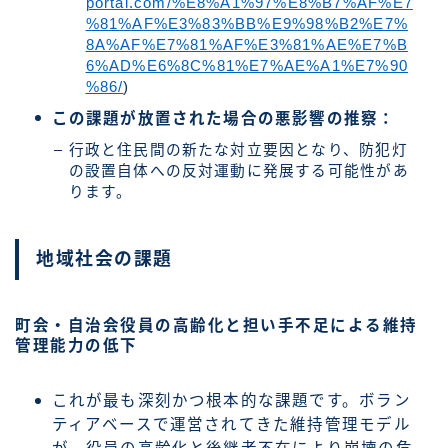
portal.com/%E8%A1%97%E8%B7%AF%E7
%81%AF%E3%83%BB%E9%98%B2%E7%
8A%AF%E7%81%AF%E3%81%AE%E7%B
6%AD%E6%8C%81%E7%AE%A1%E7%90
%86/
)
この課題が放置された場合の悪影響の推察：
行政と住民間の新たな対立要因となり、防犯灯
の設置自体への反対運動に発展する可能性があ
ります。
地域社会の課題
町会・自治会役員の高齢化と担い手不足による維持
管理能力の低下
これが最も深刻かつ根本的な課題です。ボラン
ティアベースで運営されてきた維持管理モデル