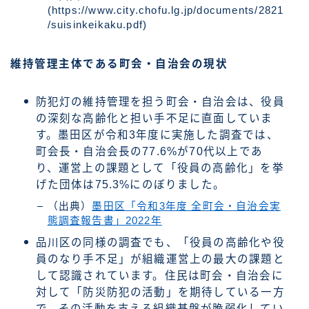
(https://www.city.chofu.lg.jp/documents/2821
/suisinkeikaku.pdf)
維持管理主体である町会・自治会の現状
防犯灯の維持管理を担う町会・自治会は、役員
の深刻な高齢化と担い手不足に直面していま
す。墨田区が令和3年度に実施した調査では、
町会長・自治会長の77.6%が70代以上であ
り、運営上の課題として「役員の高齢化」を挙
げた団体は75.3%にのぼりました。
（出典）
墨田区「令和3年度 全町会・自治会実
態調査報告書」2022年
品川区の同様の調査でも、「役員の高齢化や役
員のなり手不足」が組織運営上の最大の課題と
して認識されています。住民は町会・自治会に
対して「防災防犯の活動」を期待している一方
で、その活動を支える組織基盤が脆弱化してい