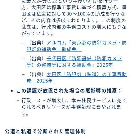
に最大24分の23という手厚い補助を行う一
方、大田区は標準工事費に基づく積算方式、墨
田区は私道に対して80～100%の助成を行うな
ど、その内容は多岐にわたります。この制度の
乱立は、行政内部の事務コストの増大にもつな
がっています。
（出典）
アルコム「東京都の防犯カメラ・防
犯灯の補助金・助成金」
（出典）
千代田区「防犯設備（防犯カメラ
等）の整備等に対する補助金」2025年
（出典）
大田区「防犯灯（私道）の工事費助
成」2025年
この課題が放置された場合の悪影響の推察：
行政コストが増大し、本来住民サービスに充て
られるべきリソースが事務処理に費やされま
す。
公道と私道で分断された管理体制