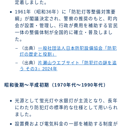
定着しました。
1961年（昭和36年）に「防犯灯等整備対策要
綱」が閣議決定され、警察の推奨のもと、町内
会が設置・管理し、行政が費用を補助する官民
一体の整備体制が全国的に確立・普及しまし
た。
（出典）
一般社団法人日本防犯設備協会「防犯
灯の歴史と役割」
（出典）
片瀬山ウエブサイト「防犯灯の謎を追
う その3」2024年
昭和後期～平成初期（1970年代～1990年代）
光源として蛍光灯や水銀灯が主流となり、長年
にわたり防犯灯の標準的な仕様として用いられ
ました。
設置費および電気料金の一部を補助する制度が