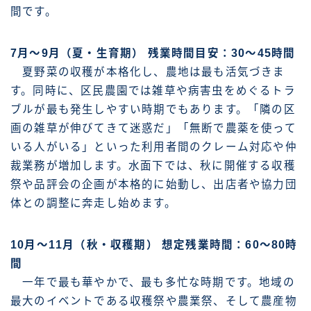
間です。
7月～9月（夏・生育期） 残業時間目安：30～45時間
夏野菜の収穫が本格化し、農地は最も活気づきま
す。同時に、区民農園では雑草や病害虫をめぐるトラ
ブルが最も発生しやすい時期でもあります。「隣の区
画の雑草が伸びてきて迷惑だ」「無断で農薬を使って
いる人がいる」といった利用者間のクレーム対応や仲
裁業務が増加します。水面下では、秋に開催する収穫
祭や品評会の企画が本格的に始動し、出店者や協力団
体との調整に奔走し始めます。
10月～11月（秋・収穫期） 想定残業時間：60～80時
間
一年で最も華やかで、最も多忙な時期です。地域の
最大のイベントである収穫祭や農業祭、そして農産物