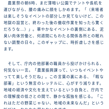
農業祭の朝6時、まだ薄暗い公園でテントや長机を
運びながら、腰の痛みに顔をしかめます。「（来場者
は楽しそうなイベントの部分しか見てないけど、この
地獄の設営と、終わった後の撤収作業を知ったら驚く
だろうな…）」。華やかなイベントの裏側にある、泥
臭い肉体労働と、何週間にもわたる関係各所との眠れ
ない調整の日々。このギャップに、時折虚しさを感じ
ます。
そして、庁内の他部署の職員から投げかけられる、
何気ない一言。「農業振興課って、いつもイベントや
ってて楽しそうだね」。この言葉の裏にある、「暇な
部署」という無言のレッテルに、心がすり減ります。
地域の経済や文化を支えているという自負と、庁内で
の理解度の低さとの間で、静かな孤独を感じる。「こ
れはただの野菜じゃない、地域の未来なんだ」という