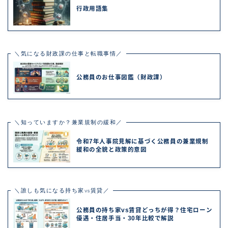
行政用語集
＼気になる財政課の仕事と転職事情／
公務員のお仕事図鑑（財政課）
＼知っていますか？兼業規制の緩和／
令和7年人事院見解に基づく公務員の兼業規制
緩和の全貌と政策的意図
＼誰しも気になる持ち家vs賃貸／
公務員の持ち家vs賃貸どっちが得？住宅ローン
優遇・住居手当・30年比較で解説