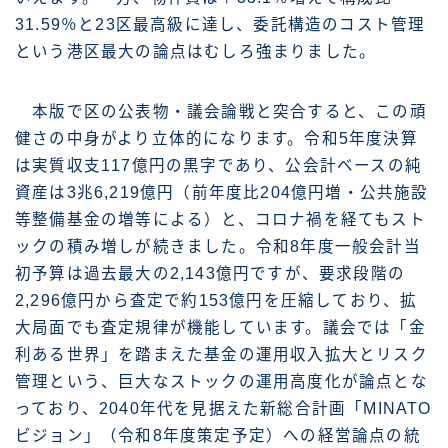
31.59％と23区最高級に達し、委託構造のコスト管理
という港区最大の論点はむしろ強まりました。
本版で区の公表物・議会論戦と突合すると、この頑
健さの中身がより立体的になります。令和5年度決算
は実質収支117億円の黒字であり、公会計ベースの純
資産は3兆6,219億円（前年度比204億円増・公共施設
等整備基金の増等による）と、コロナ禍を経てもスト
ックの積み増しが続きました。令和8年度一般会計当
初予算は過去最大の2,143億円ですが、要求段階の
2,296億円から査定で約153億円を圧縮しており、拡
大局面でも査定規律が機能しています。議会では「金
利ある世界」を踏まえた基金の運用収入拡大とリスク
管理という、巨大なストックの運用高度化が論点とな
っており、2040年代を見据えた新総合計画「MINATO
ビジョン」（令和8年度策定予定）への経営論点の統