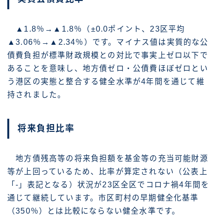
▲1.8％→▲1.8％（±0.0ポイント、23区平均
▲3.06％→▲2.34％）です。マイナス値は実質的な公
債費負担が標準財政規模との対比で事実上ゼロ以下で
あることを意味し、地方債ゼロ・公債費ほぼゼロとい
う港区の実態と整合する健全水準が4年間を通じて維
持されました。
将来負担比率
地方債残高等の将来負担額を基金等の充当可能財源
等が上回っているため、比率が算定されない（公表上
「-」表記となる）状況が23区全区でコロナ禍4年間を
通じて継続しています。市区町村の早期健全化基準
（350％）とは比較にならない健全水準です。