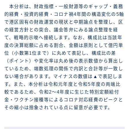
本分析は、財政指標・一般財源等のギャップ・義務
的経費・投資的経費・コロナ禍4年間の構造変化の5軸
で港区固有の財政運営の現状と中期論点を整理し、区
の経営方針との突合、議会答弁にみる論点整理を経
て、戦略的示唆へ接続します。なお、構成比は当該年
度の決算総額に占める割合、金額は原則として億円単
位（小数第1位まで）に丸めて表記し、構成比の差
（ポイント）や変化率は丸め後の表示数値から算出し
ているため、端数処理の関係で内訳と合計等が一致し
ない場合があります。マイナスの数値は▲で表記しま
す。また、本分析は令和元年度と令和5年度の両端比
較であるため、令和2〜4年度に生じた特別定額給付
金・ワクチン接種等によるコロナ対応経費のピークと
その縮小は捨象されている点に留意が必要です。