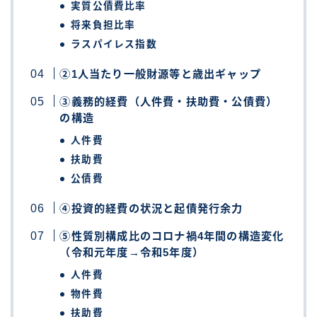
実質公債費比率
将来負担比率
ラスパイレス指数
②1人当たり一般財源等と歳出ギャップ
③義務的経費（人件費・扶助費・公債費）
の構造
人件費
扶助費
公債費
④投資的経費の状況と起債発行余力
⑤性質別構成比のコロナ禍4年間の構造変化
（令和元年度→令和5年度）
人件費
物件費
扶助費