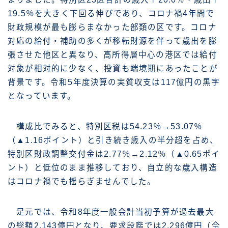
19.5％を大きく下回る伸びであり、コロナ禍4年間で
財政規模が最も膨らまなかった部類の区です。コロナ
対応の給付・補助の多くが移転財源を伴って歳出を膨
張させた他区と異なり、高所得層中心の港区では給付
対象が相対的に少なく、投資も端境期にあったことが
背景です。令和5年度決算の実質収支は117億円の黒字
となっています。
構成比でみると、特別区税は54.23％→53.07％
（▲1.16ポイント）と引き続き歳入の半分超を占め、
特別区財政調整交付金は2.77％→2.12％（▲0.65ポイ
ント）と低位のまま推移しており、自立的な歳入構造
はコロナ禍でも揺らぎませんでした。
足元では、令和8年度一般会計当初予算が過去最大
の総額2,143億円となり、要求段階では2,296億円（令