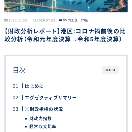
2026.05.24
2026.07.09
05 特別区（23区）
【財政分析レポート】港区:コロナ禍前後の比
較分析（令和元年度決算→令和5年度決算）
目次
CLOSE
はじめに
エグゼクティブサマリー
①財政指標の状況
財政力指数
経常収支比率