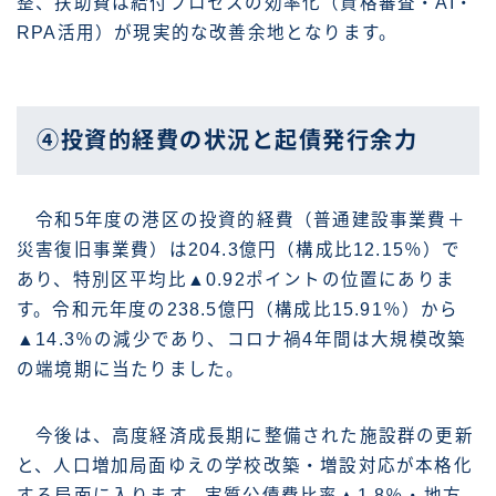
整、扶助費は給付プロセスの効率化（資格審査・AI・
RPA活用）が現実的な改善余地となります。
④投資的経費の状況と起債発行余力
令和5年度の港区の投資的経費（普通建設事業費＋
災害復旧事業費）は204.3億円（構成比12.15％）で
あり、特別区平均比▲0.92ポイントの位置にありま
す。令和元年度の238.5億円（構成比15.91％）から
▲14.3％の減少であり、コロナ禍4年間は大規模改築
の端境期に当たりました。
今後は、高度経済成長期に整備された施設群の更新
と、人口増加局面ゆえの学校改築・増設対応が本格化
する局面に入ります。実質公債費比率▲1.8％・地方