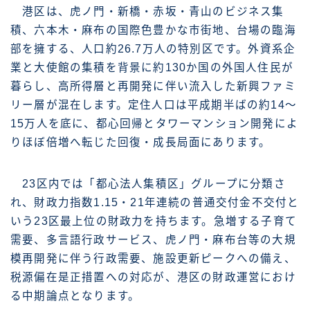
港区は、虎ノ門・新橋・赤坂・青山のビジネス集
積、六本木・麻布の国際色豊かな市街地、台場の臨海
部を擁する、人口約26.7万人の特別区です。外資系企
業と大使館の集積を背景に約130か国の外国人住民が
暮らし、高所得層と再開発に伴い流入した新興ファミ
リー層が混在します。定住人口は平成期半ばの約14〜
15万人を底に、都心回帰とタワーマンション開発によ
りほぼ倍増へ転じた回復・成長局面にあります。
23区内では「都心法人集積区」グループに分類さ
れ、財政力指数1.15・21年連続の普通交付金不交付と
いう23区最上位の財政力を持ちます。急増する子育て
需要、多言語行政サービス、虎ノ門・麻布台等の大規
模再開発に伴う行政需要、施設更新ピークへの備え、
税源偏在是正措置への対応が、港区の財政運営におけ
る中期論点となります。