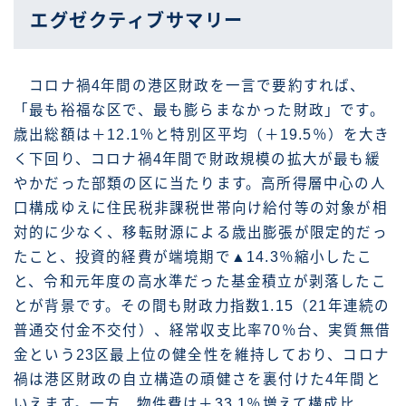
エグゼクティブサマリー
コロナ禍4年間の港区財政を一言で要約すれば、
「最も裕福な区で、最も膨らまなかった財政」です。
歳出総額は＋12.1％と特別区平均（＋19.5％）を大き
く下回り、コロナ禍4年間で財政規模の拡大が最も緩
やかだった部類の区に当たります。高所得層中心の人
口構成ゆえに住民税非課税世帯向け給付等の対象が相
対的に少なく、移転財源による歳出膨張が限定的だっ
たこと、投資的経費が端境期で▲14.3％縮小したこ
と、令和元年度の高水準だった基金積立が剥落したこ
とが背景です。その間も財政力指数1.15（21年連続の
普通交付金不交付）、経常収支比率70％台、実質無借
金という23区最上位の健全性を維持しており、コロナ
禍は港区財政の自立構造の頑健さを裏付けた4年間と
いえます。一方、物件費は＋33.1％増えて構成比