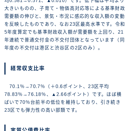
均0.581→0.571、▲0.010）です。低下幅は平均より
大きいものの、子育て・物価高対応等による基準財政
需要額の伸びと、景気・市況に感応的な収入額の変動
を反映したものであり、なお23区最高水準です。令和
5年度算定でも基準財政収入額が需要額を上回り、21
年連続で普通交付金の不交付団体となっています（同
年度の不交付は港区と渋谷区の2区のみ）。
経常収支比率
70.1％→70.7％（＋0.6ポイント、23区平均
78.83％→76.18％、▲2.66ポイント）です。ほぼ横
ばいで70％台前半の低位を維持しており、引き続き
23区でも弾力性の高い部類です。
実質公債費比率