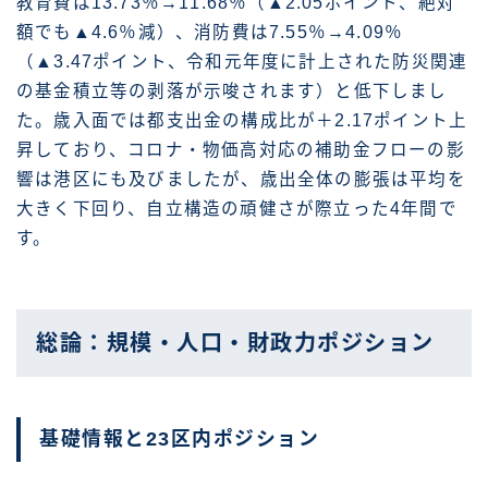
教育費は13.73％→11.68％（▲2.05ポイント、絶対
額でも▲4.6％減）、消防費は7.55％→4.09％
（▲3.47ポイント、令和元年度に計上された防災関連
の基金積立等の剥落が示唆されます）と低下しまし
た。歳入面では都支出金の構成比が＋2.17ポイント上
昇しており、コロナ・物価高対応の補助金フローの影
響は港区にも及びましたが、歳出全体の膨張は平均を
大きく下回り、自立構造の頑健さが際立った4年間で
す。
総論：規模・人口・財政力ポジション
基礎情報と23区内ポジション