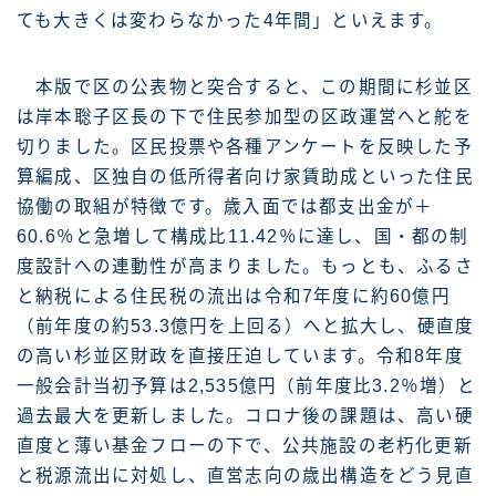
ても大きくは変わらなかった4年間」といえます。
本版で区の公表物と突合すると、この期間に杉並区
は岸本聡子区長の下で住民参加型の区政運営へと舵を
切りました。区民投票や各種アンケートを反映した予
算編成、区独自の低所得者向け家賃助成といった住民
協働の取組が特徴です。歳入面では都支出金が＋
60.6％と急増して構成比11.42％に達し、国・都の制
度設計への連動性が高まりました。もっとも、ふるさ
と納税による住民税の流出は令和7年度に約60億円
（前年度の約53.3億円を上回る）へと拡大し、硬直度
の高い杉並区財政を直接圧迫しています。令和8年度
一般会計当初予算は2,535億円（前年度比3.2％増）と
過去最大を更新しました。コロナ後の課題は、高い硬
直度と薄い基金フローの下で、公共施設の老朽化更新
と税源流出に対処し、直営志向の歳出構造をどう見直