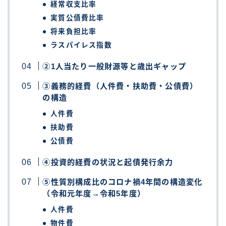
経常収支比率
実質公債費比率
将来負担比率
ラスパイレス指数
②1人当たり一般財源等と歳出ギャップ
③義務的経費（人件費・扶助費・公債費）
の構造
人件費
扶助費
公債費
④投資的経費の状況と起債発行余力
⑤性質別構成比のコロナ禍4年間の構造変化
（令和元年度→令和5年度）
人件費
物件費