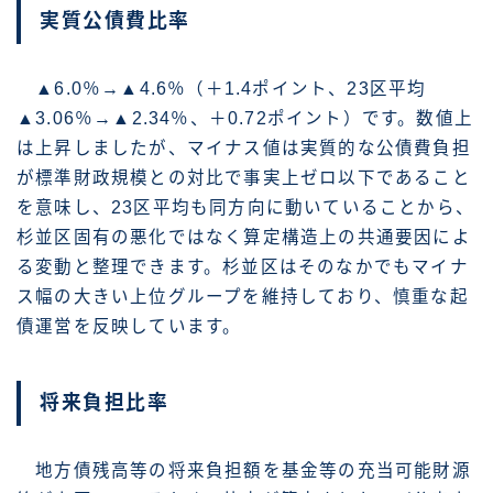
実質公債費比率
▲6.0％→▲4.6％（＋1.4ポイント、23区平均
▲3.06％→▲2.34％、＋0.72ポイント）です。数値上
は上昇しましたが、マイナス値は実質的な公債費負担
が標準財政規模との対比で事実上ゼロ以下であること
を意味し、23区平均も同方向に動いていることから、
杉並区固有の悪化ではなく算定構造上の共通要因によ
る変動と整理できます。杉並区はそのなかでもマイナ
ス幅の大きい上位グループを維持しており、慎重な起
債運営を反映しています。
将来負担比率
地方債残高等の将来負担額を基金等の充当可能財源