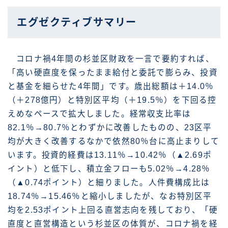
エグゼクティブサマリー
コロナ禍4年間の杉並区財政を一言で要約すれば、
「高い硬直度を保ったまま給付と委託で膨らみ、投資
と基金を細らせた4年間」です。歳出総額は＋14.0％
（＋278億円）と特別区平均（＋19.5％）を下回る控
えめなペースで拡大しました。経常収支比率は
82.1％→80.7％とわずかに改善したものの、23区平
均が大きく改善するなかで依然80％台に高止まりして
います。投資的経費は13.11％→10.42％（▲2.69ポ
イント）と低下し、積立金フローも5.02％→4.28％
（▲0.74ポイント）と細りました。人件費構成比は
18.74％→15.46％と縮小しましたが、なお特別区平
均を2.53ポイント上回る直営志向を残しており、「硬
直度と直営構造という杉並区の体質が、コロナ禍を経