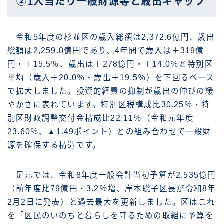
②1人当たり一般財源等と歳出ギャップ
令和5年度の杉並区の歳入総額は2,372.6億円、歳出
総額は2,259.0億円であり、4年間で歳入は＋319億
円・＋15.5％、歳出は＋278億円・＋14.0％と特別区
平均（歳入＋20.0％・歳出＋19.5％）を下回るペース
で拡大しました。投資的経費の抑制が歳出の伸びの緩
やかさに表れています。特別区税構成比30.25％・特
別区財政調整交付金構成比22.11％（令和元年度
23.60％、▲1.49ポイント）との組み合わせで一般財
源を確保する構造です。
足元では、令和8年度一般会計当初予算が2,535億円
（前年度比79億円・3.2％増、岸本聡子区長が令和8年
2月2日に発表）と過去最大を更新しました。区はこれ
を「区民のいのちと暮らしを守るための取組に予算を