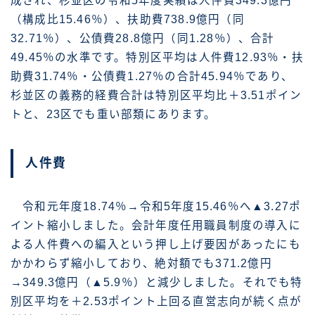
成され、杉並区の令和5年度実績は人件費349.3億円
（構成比15.46％）、扶助費738.9億円（同
32.71％）、公債費28.8億円（同1.28％）、合計
49.45％の水準です。特別区平均は人件費12.93％・扶
助費31.74％・公債費1.27％の合計45.94％であり、
杉並区の義務的経費合計は特別区平均比＋3.51ポイン
トと、23区でも重い部類にあります。
人件費
令和元年度18.74％→令和5年度15.46％へ▲3.27ポ
イント縮小しました。会計年度任用職員制度の導入に
よる人件費への編入という押し上げ要因があったにも
かかわらず縮小しており、絶対額でも371.2億円
→349.3億円（▲5.9％）と減少しました。それでも特
別区平均を＋2.53ポイント上回る直営志向が続く点が