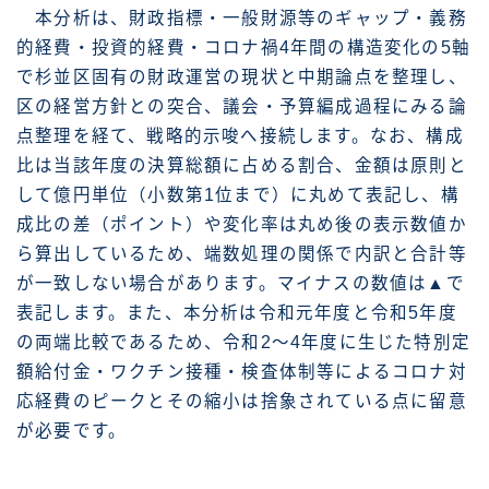
本分析は、財政指標・一般財源等のギャップ・義務
的経費・投資的経費・コロナ禍4年間の構造変化の5軸
で杉並区固有の財政運営の現状と中期論点を整理し、
区の経営方針との突合、議会・予算編成過程にみる論
点整理を経て、戦略的示唆へ接続します。なお、構成
比は当該年度の決算総額に占める割合、金額は原則と
して億円単位（小数第1位まで）に丸めて表記し、構
成比の差（ポイント）や変化率は丸め後の表示数値か
ら算出しているため、端数処理の関係で内訳と合計等
が一致しない場合があります。マイナスの数値は▲で
表記します。また、本分析は令和元年度と令和5年度
の両端比較であるため、令和2〜4年度に生じた特別定
額給付金・ワクチン接種・検査体制等によるコロナ対
応経費のピークとその縮小は捨象されている点に留意
が必要です。