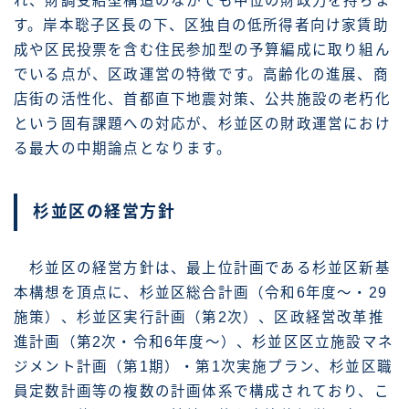
れ、財調受給型構造のなかでも中位の財政力を持ちま
す。岸本聡子区長の下、区独自の低所得者向け家賃助
成や区民投票を含む住民参加型の予算編成に取り組ん
でいる点が、区政運営の特徴です。高齢化の進展、商
店街の活性化、首都直下地震対策、公共施設の老朽化
という固有課題への対応が、杉並区の財政運営におけ
る最大の中期論点となります。
杉並区の経営方針
杉並区の経営方針は、最上位計画である杉並区新基
本構想を頂点に、杉並区総合計画（令和6年度〜・29
施策）、杉並区実行計画（第2次）、区政経営改革推
進計画（第2次・令和6年度〜）、杉並区区立施設マネ
ジメント計画（第1期）・第1次実施プラン、杉並区職
員定数計画等の複数の計画体系で構成されており、こ