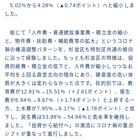
5.02％から4.28％（▲0.74ポイント）へと縮小しま
した。
総じて「人件費・普通建設事業費・積立金の縮小
と、物件費・扶助費・補助費等の拡大」というコロナ
禍の構造調整パターンを、杉並区も特別区共通の傾向
に沿って経験しました。もっとも杉並区の特徴は、投
資的経費・積立金の低下と、人件費が縮小しつつなお
平均を上回る直営志向の残存にあり、硬直度の高い体
質が大きくは変わらなかった点です。目的別では、教
育費が12.91％→15.51％（＋2.61ポイント）、衛生
費が6.94％→8.67％（＋1.74ポイント）と上昇する一
方、土木費が7.95％→6.17％（▲1.78ポイント）と低
下し、民生費は53.98％→54.96％と高水準を維持し
ました。「投資から給付へ」の潮流にコロナ禍の重点
シフトが重なって進行しました。