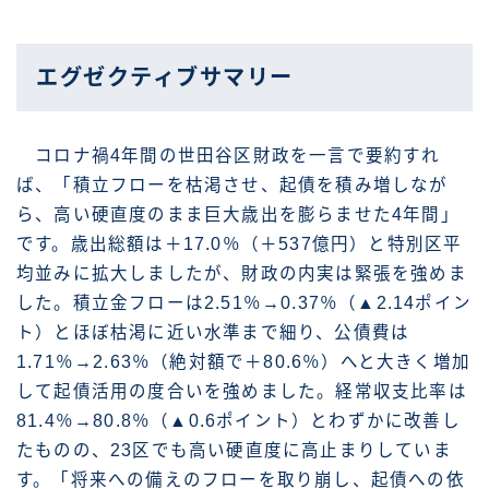
エグゼクティブサマリー
コロナ禍4年間の世田谷区財政を一言で要約すれ
ば、「積立フローを枯渇させ、起債を積み増しなが
ら、高い硬直度のまま巨大歳出を膨らませた4年間」
です。歳出総額は＋17.0％（＋537億円）と特別区平
均並みに拡大しましたが、財政の内実は緊張を強めま
した。積立金フローは2.51％→0.37％（▲2.14ポイン
ト）とほぼ枯渇に近い水準まで細り、公債費は
1.71％→2.63％（絶対額で＋80.6％）へと大きく増加
して起債活用の度合いを強めました。経常収支比率は
81.4％→80.8％（▲0.6ポイント）とわずかに改善し
たものの、23区でも高い硬直度に高止まりしていま
す。「将来への備えのフローを取り崩し、起債への依