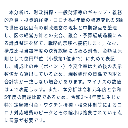
本分析は、財政指標・一般財源等のギャップ・義務
的経費・投資的経費・コロナ禍4年間の構造変化の5軸
で世田谷区固有の財政運営の現状と中期論点を整理
し、区の経営方針との突合、議会・予算編成過程にみ
る論点整理を経て、戦略的示唆へ接続します。なお、
構成比は当該年度の決算総額に占める割合、金額は原
則として億円単位（小数第1位まで）に丸めて表記
し、構成比の差（ポイント）や変化率は丸め後の表示
数値から算出しているため、端数処理の関係で内訳と
合計等が一致しない場合があります。マイナスの数値
は▲で表記します。また、本分析は令和元年度と令和
5年度の両端比較であるため、令和2〜4年度に生じた
特別定額給付金・ワクチン接種・検査体制等によるコ
ロナ対応経費のピークとその縮小は捨象されている点
に留意が必要です。