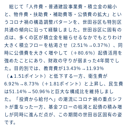
総じて「人件費・普通建設事業費・積立金の縮小
と、物件費・扶助費・補助費等・公債費の拡大」とい
うコロナ禍の構造調整パターンを、世田谷区も特別区
共通の傾向に沿って経験しました。世田谷区に固有の
点は、多くの区が積立金を細らせるなかでもとりわけ
大きく積立フローを枯渇させ（2.51％→0.37％）、同
時に公債費を大きく増やして（＋80.6％）起債活用を
強めたことにあり、財政の守りが弱まった4年間でし
た。目的別では、教育費が13.43％→11.93％
（▲1.51ポイント）と低下する一方、衛生費が
6.92％→8.73％（＋1.81ポイント）と上昇し、民生費
は51.14％→50.96％と巨大な構成比を維持しまし
た。「投資から給付へ」の潮流にコロナ禍の重点シフ
トが重なった一方、基金フローの枯渇と起債の積み増
しが同時に進んだ点が、この期間の世田谷区固有の姿
です。