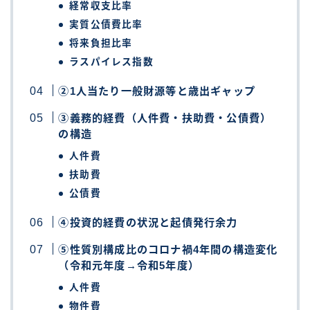
経常収支比率
実質公債費比率
将来負担比率
ラスパイレス指数
②1人当たり一般財源等と歳出ギャップ
③義務的経費（人件費・扶助費・公債費）
の構造
人件費
扶助費
公債費
④投資的経費の状況と起債発行余力
⑤性質別構成比のコロナ禍4年間の構造変化
（令和元年度→令和5年度）
人件費
物件費