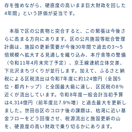
存を強めながら、硬直度の高いまま巨大財政を回した
4年間」という評価が妥当です。
本版で区の公表物と突合すると、この緊張は今後さ
らに高まる方向にあります。区の公共施設等総合管理
計画は、施設の更新需要が今後30年間で過去の3〜5
倍規模へ拡大する見通しを織り込み、本庁舎等の整備
（令和11年4月末完了予定）、京王線連続立体交差、
下北沢まちづくりが並行します。加えて、ふるさと納
税による区税流出は令和7年度に約124億円（全国5
位・都内トップ）と全国最大級に達し、区民税の8％
近くが流出しています。令和8年度一般会計当初予算
は4,314億円（前年度比7.9％増）と過去最大を更新し
ました。世田谷区のコロナ後の課題は、枯渇に近い基
金フローをどう回復させ、税源流出と施設更新の山
を、硬直度の高い財政で乗り切るかにあります。