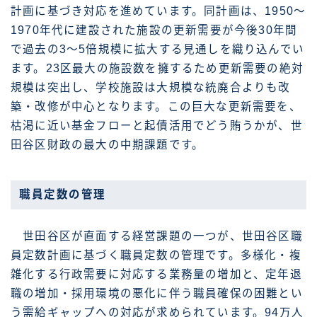
計画に基づき対応を進めています。同計画は、1950〜
1970年代に建設された施設の更新需要が今後30年間
で過去の3〜5倍規模に拡大する見通しを織り込んでい
ます。23区最大の施設数を擁するため更新需要の絶対
規模は突出し、学校施設は大規模な統廃合よりも改
築・改修が中心となります。この巨大な更新需要を、
枯渇に近い基金フローと起債活用でどう賄うかが、世
田谷区財政の最大の中期課題です。
職員定数の管理
世田谷区が直面する経営課題の一つが、世田谷区職
員定数計画に基づく職員定数の管理です。多様化・複
雑化する行政需要に対応する業務量の増加と、定年退
職の増加・採用環境の悪化に伴う職員確保の困難とい
う需給ギャップへの対応が求められています。94万人