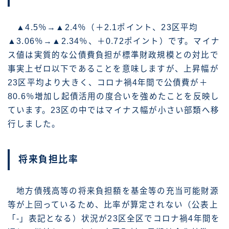
▲4.5％→▲2.4％（＋2.1ポイント、23区平均
▲3.06％→▲2.34％、＋0.72ポイント）です。マイナ
ス値は実質的な公債費負担が標準財政規模との対比で
事実上ゼロ以下であることを意味しますが、上昇幅が
23区平均より大きく、コロナ禍4年間で公債費が＋
80.6％増加し起債活用の度合いを強めたことを反映し
ています。23区の中ではマイナス幅が小さい部類へ移
行しました。
将来負担比率
地方債残高等の将来負担額を基金等の充当可能財源
等が上回っているため、比率が算定されない（公表上
「-」表記となる）状況が23区全区でコロナ禍4年間を