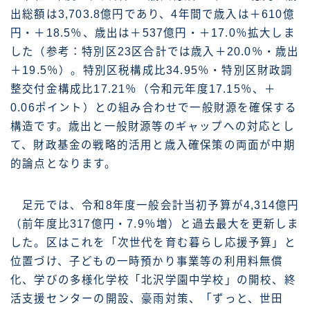
出総額は3,703.8億円であり、4年間で歳入は＋610億
円・＋18.5％、歳出は＋537億円・＋17.0％拡大しま
した（参考：特別区23区合計では歳入＋20.0％・歳出
＋19.5％）。特別区税構成比34.95％・特別区財政調
整交付金構成比17.21％（令和元年度17.15％、＋
0.06ポイント）との組み合わせで一般財源を確保する
構造です。歳出と一般財源等のギャップへの対応とし
て、財政基金の戦略的活用と歳入確保策の両面が中期
的論点となります。
足元では、令和8年度一般会計当初予算が4,314億円
（前年度比317億円・7.9％増）と過去最大を更新しま
した。区はこれを「次世代を育む暮らし応援予算」と
位置づけ、子どもの一時預かり事業等の利用料無償
化、学びの多様化学校「北沢学園中学校」の開校、終
活支援センターの開設、豪雨対策、「ずっと、世田