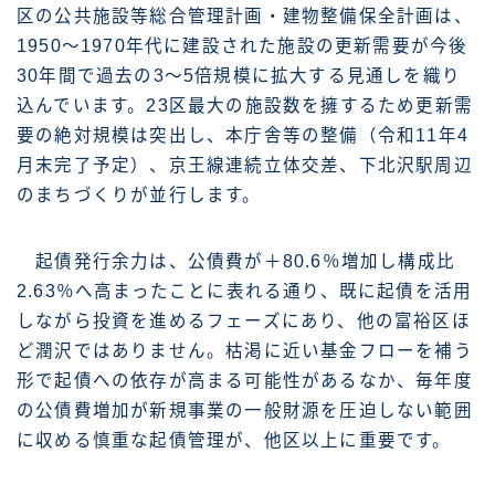
区の公共施設等総合管理計画・建物整備保全計画は、
1950〜1970年代に建設された施設の更新需要が今後
30年間で過去の3〜5倍規模に拡大する見通しを織り
込んでいます。23区最大の施設数を擁するため更新需
要の絶対規模は突出し、本庁舎等の整備（令和11年4
月末完了予定）、京王線連続立体交差、下北沢駅周辺
のまちづくりが並行します。
起債発行余力は、公債費が＋80.6％増加し構成比
2.63％へ高まったことに表れる通り、既に起債を活用
しながら投資を進めるフェーズにあり、他の富裕区ほ
ど潤沢ではありません。枯渇に近い基金フローを補う
形で起債への依存が高まる可能性があるなか、毎年度
の公債費増加が新規事業の一般財源を圧迫しない範囲
に収める慎重な起債管理が、他区以上に重要です。