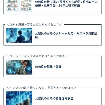
公務員の持ち家vs賃貸どっちが得？住宅ローン
優遇・住居手当・30年比較で解説
＼自分と周囲を守るために知っておこう／
公務員のためのクレーム対応・カスハラ対応講
座
＼ウェルビーイング改善に向けた新たな動き／
公務員の副業・兼業
＼インフレの波を乗りこなし、周囲と差をつけよう／
公務員のための資産運用講座