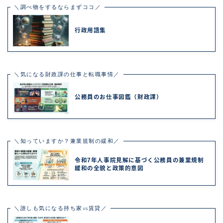
＼調べ物をするならまずココ／
行政用語集
＼気になる財政課の仕事と転職事情／
公務員のお仕事図鑑（財政課）
＼知っていますか？兼業規制の緩和／
令和7年人事院見解に基づく公務員の兼業規制
緩和の全貌と政策的意図
＼誰しも気になる持ち家vs賃貸／