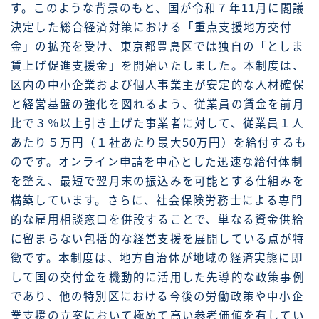
す。このような背景のもと、国が令和７年11月に閣議
決定した総合経済対策における「重点支援地方交付
金」の拡充を受け、東京都豊島区では独自の「としま
賃上げ促進支援金」を開始いたしました。本制度は、
区内の中小企業および個人事業主が安定的な人材確保
と経営基盤の強化を図れるよう、従業員の賃金を前月
比で３％以上引き上げた事業者に対して、従業員１人
あたり５万円（１社あたり最大50万円）を給付するも
のです。オンライン申請を中心とした迅速な給付体制
を整え、最短で翌月末の振込みを可能とする仕組みを
構築しています。さらに、社会保険労務士による専門
的な雇用相談窓口を併設することで、単なる資金供給
に留まらない包括的な経営支援を展開している点が特
徴です。本制度は、地方自治体が地域の経済実態に即
して国の交付金を機動的に活用した先導的な政策事例
であり、他の特別区における今後の労働政策や中小企
業支援の立案において極めて高い参考価値を有してい