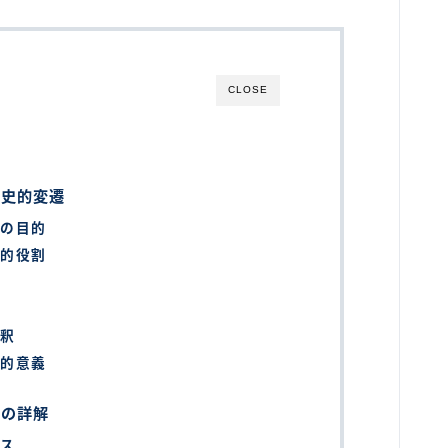
CLOSE
歴史的変遷
化の目的
代的役割
則
解釈
法的意義
務の詳解
セス