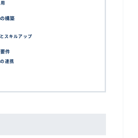
活用
ルの構築
ルとスキルアップ
携要件
との連携