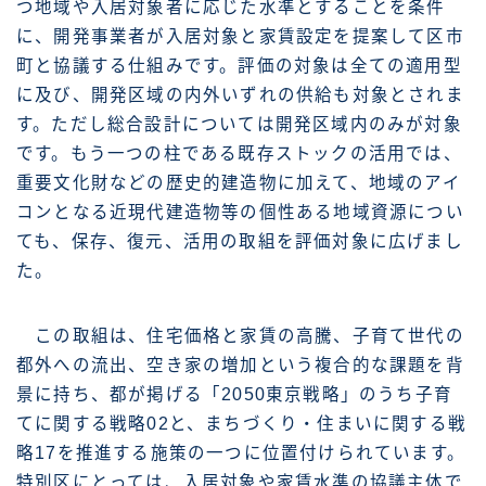
つ地域や入居対象者に応じた水準とすることを条件
に、開発事業者が入居対象と家賃設定を提案して区市
町と協議する仕組みです。評価の対象は全ての適用型
に及び、開発区域の内外いずれの供給も対象とされま
す。ただし総合設計については開発区域内のみが対象
です。もう一つの柱である既存ストックの活用では、
重要文化財などの歴史的建造物に加えて、地域のアイ
コンとなる近現代建造物等の個性ある地域資源につい
ても、保存、復元、活用の取組を評価対象に広げまし
た。
この取組は、住宅価格と家賃の高騰、子育て世代の
都外への流出、空き家の増加という複合的な課題を背
景に持ち、都が掲げる「2050東京戦略」のうち子育
てに関する戦略02と、まちづくり・住まいに関する戦
略17を推進する施策の一つに位置付けられています。
特別区にとっては、入居対象や家賃水準の協議主体で