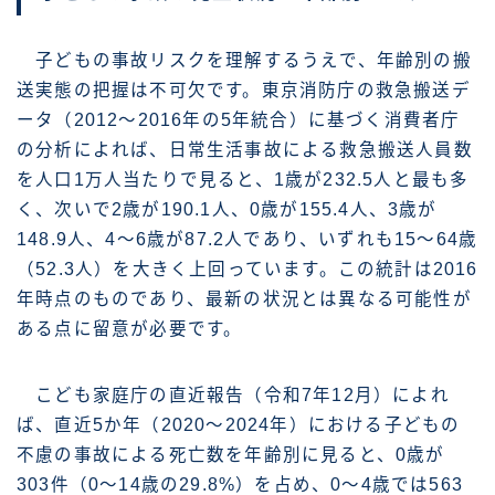
子どもの事故リスクを理解するうえで、年齢別の搬
送実態の把握は不可欠です。東京消防庁の救急搬送デ
ータ（2012〜2016年の5年統合）に基づく消費者庁
の分析によれば、日常生活事故による救急搬送人員数
を人口1万人当たりで見ると、1歳が232.5人と最も多
く、次いで2歳が190.1人、0歳が155.4人、3歳が
148.9人、4〜6歳が87.2人であり、いずれも15〜64歳
（52.3人）を大きく上回っています。この統計は2016
年時点のものであり、最新の状況とは異なる可能性が
ある点に留意が必要です。
こども家庭庁の直近報告（令和7年12月）によれ
ば、直近5か年（2020〜2024年）における子どもの
不慮の事故による死亡数を年齢別に見ると、0歳が
303件（0〜14歳の29.8%）を占め、0〜4歳では563