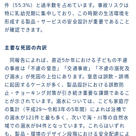
件（55.3%）と過半数を占めています。事故リスクは
特に乳幼児期に集中しており、この時期の生活環境を
形成する製品・サービスの安全設計が重要であること
が確認できます。
主要な死因の内訳
同報告によれば、直近5か年における子どもの不慮
の事故は「不慮の窒息」「交通事故」「不慮の溺死及
び溺水」が死因の上位にあります。窒息は誤飲・誤嚥
に起因するケースが多く、製品設計における誤飲防
止・チョーキング対策が引き続き重要な課題であるこ
とが示されています。溺水については、こども家庭庁
の集計（平成29〜令和3年の5年間）によれば浴槽で
の溺水が121件と最も多く、次いで海・川等の自然水
域での溺水が94件となっています。これらはいずれ
も、製品・環境のデザイン段階における安全配慮によ