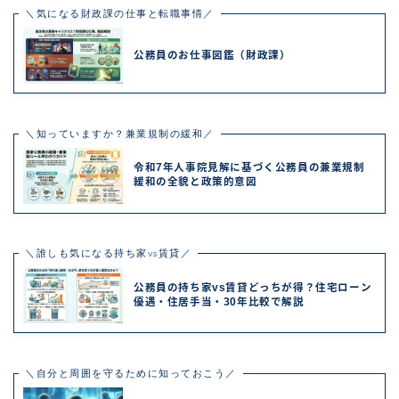
＼気になる財政課の仕事と転職事情／
公務員のお仕事図鑑（財政課）
＼知っていますか？兼業規制の緩和／
令和7年人事院見解に基づく公務員の兼業規制
緩和の全貌と政策的意図
＼誰しも気になる持ち家vs賃貸／
公務員の持ち家vs賃貸どっちが得？住宅ローン
優遇・住居手当・30年比較で解説
＼自分と周囲を守るために知っておこう／