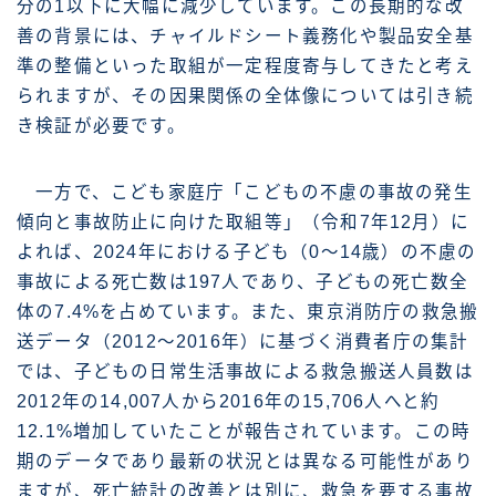
分の1以下に大幅に減少しています。この長期的な改
善の背景には、チャイルドシート義務化や製品安全基
準の整備といった取組が一定程度寄与してきたと考え
られますが、その因果関係の全体像については引き続
き検証が必要です。
一方で、こども家庭庁「こどもの不慮の事故の発生
傾向と事故防止に向けた取組等」（令和7年12月）に
よれば、2024年における子ども（0〜14歳）の不慮の
事故による死亡数は197人であり、子どもの死亡数全
体の7.4%を占めています。また、東京消防庁の救急搬
送データ（2012〜2016年）に基づく消費者庁の集計
では、子どもの日常生活事故による救急搬送人員数は
2012年の14,007人から2016年の15,706人へと約
12.1%増加していたことが報告されています。この時
期のデータであり最新の状況とは異なる可能性があり
ますが、死亡統計の改善とは別に、救急を要する事故