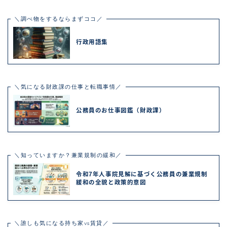
＼調べ物をするならまずココ／
行政用語集
＼気になる財政課の仕事と転職事情／
公務員のお仕事図鑑（財政課）
＼知っていますか？兼業規制の緩和／
令和7年人事院見解に基づく公務員の兼業規制
緩和の全貌と政策的意図
＼誰しも気になる持ち家vs賃貸／