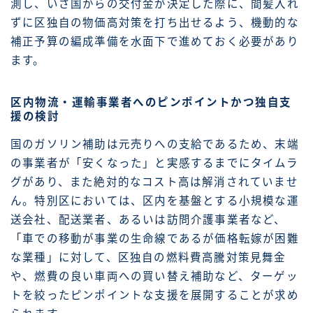
測し、いざ国からの交付金が決定した際に、間髪入れ
ずに区独自の物価高対策を打ち出せるよう、機動的な
補正予算の編成準備を水面下で進めておく必要があり
ます。
区内物流・運輸事業者へのピンポイントかつ独自支
援の検討
国のガソリン補助は元売りへの支給であるため、末端
の事業者が「安くなった」と実感するまでにタイムラ
グがあり、また絶対的なコスト高は解消されていませ
ん。特別区においては、区内を基盤とする小規模な運
送会社、配送業者、あるいは訪問介護事業者など、
「車での移動が事業の生命線であるが価格転嫁が困難
な業種」に対して、区独自の燃料費高騰対策見舞金
や、燃費の良い車両への買い替え補助など、ターゲッ
トを絞ったピンポイントな支援を展開することが求め