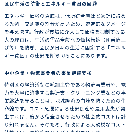
区民生活の防衛とエネルギー貧困の回避
エネルギー価格の急騰は、低所得者層ほど家計に占め
る光熱・交通費の割合が高いため、逆進的なダメージ
を与えます。行政が市場に介入して価格を抑制する最
大の理由は、生活必需品全般への価格転嫁（便乗値上
げ等）を防ぎ、区民が日々の生活に困窮する「エネル
ギー貧困」の連鎖を断ち切ることにあります。
中小企業・物流事業者の事業継続支援
特別区の経済活動の毛細血管である物流事業者や、電
力を大量に消費する製造業・クリーニング業などの事
業継続を守ることは、地域経済の崩壊を防ぐための生
命線です。コスト急騰による連鎖倒産や雇用喪失が発
生すれば、後から復全させるための社会的コストは計
り知れません。そのため、行政による大規模なコスト