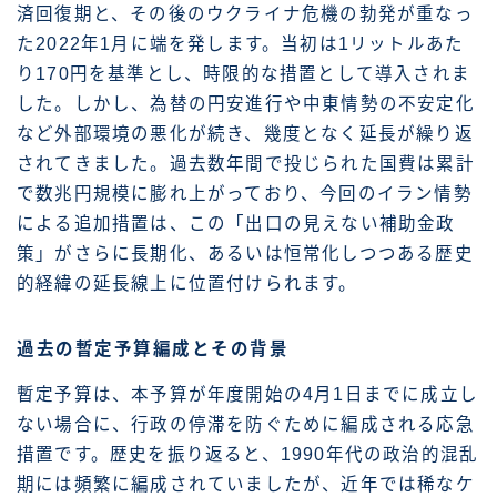
済回復期と、その後のウクライナ危機の勃発が重なっ
た2022年1月に端を発します。当初は1リットルあた
り170円を基準とし、時限的な措置として導入されま
した。しかし、為替の円安進行や中東情勢の不安定化
など外部環境の悪化が続き、幾度となく延長が繰り返
されてきました。過去数年間で投じられた国費は累計
で数兆円規模に膨れ上がっており、今回のイラン情勢
による追加措置は、この「出口の見えない補助金政
策」がさらに長期化、あるいは恒常化しつつある歴史
的経緯の延長線上に位置付けられます。
過去の暫定予算編成とその背景
暫定予算は、本予算が年度開始の4月1日までに成立し
ない場合に、行政の停滞を防ぐために編成される応急
措置です。歴史を振り返ると、1990年代の政治的混乱
期には頻繁に編成されていましたが、近年では稀なケ