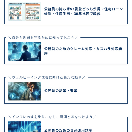
公務員の持ち家vs賃貸どっちが得？住宅ローン
優遇・住居手当・30年比較で解説
＼自分と周囲を守るために知っておこう／
公務員のためのクレーム対応・カスハラ対応講
座
＼ウェルビーイング改善に向けた新たな動き／
公務員の副業・兼業
＼インフレの波を乗りこなし、周囲と差をつけよう／
公務員のための資産運用講座