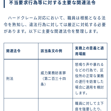
不当要求行為等に対する主要な関連法令
ハードクレーム対応において、職員は根拠となる法
令を熟知し、違法行為に対しては厳正に対処する必要
があります。以下に主要な関連法令を整理します。
実務上の意義と適
関連法令
該当条文の例
用場面
怒鳴り声や暴れる
などの行為で、区
威力業務妨害罪
役所の正常な業務
刑法
（第二百三十四
の遂行を妨害した
条）
場合に適用を検討
します。
職員に対して土下
座を強要したり、