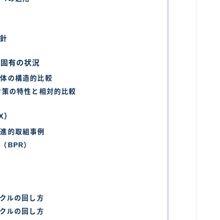
方針
区固有の状況
治体の構造的比較
対策の特性と相対的比較
X）
先進的取組事例
（BPR）
化
イクルの回し方
イクルの回し方