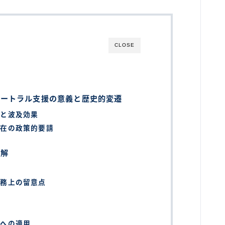
CLOSE
ュートラル支援の意義と歴史的変遷
割と波及効果
現在の政策的要請
詳解
実務上の留意点
務への適用