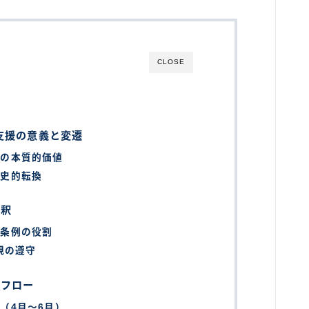
CLOSE
支援の意義と変遷
援の本質的価値
歴史的転換
解釈
興条例の役割
規の遵守
務フロー
（4月～6月）