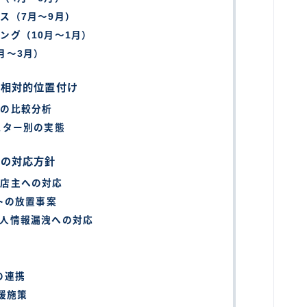
ス（7月～9月）
ング（10月～1月）
月～3月）
の相対的位置付け
造の比較分析
スター別の実態
への対応方針
齢店主への対応
トの放置事案
人情報漏洩への対応
向
の連携
援施策