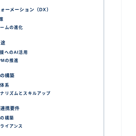
ォーメーション（DX）
策
ォームの進化
用途
援へのAI活用
PMの推進
ルの構築
価体系
ョナリズムとスキルアップ
の連携要件
クの構築
ライアンス