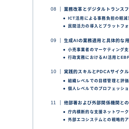
業務改革とデジタルトランスフ
ICT活用による事務負担の軽減
民間活力の導入とプラットフ
生成AIの業務適用と具体的な
小売事業者のマーケティング支
行政実務におけるAI活用とEB
実践的スキルとPDCAサイク
組織レベルでの目標管理と評
個人レベルでのプロフェッシ
他部署および外部関係機関と
庁内横断的な支援ネットワー
外部エコシステムとの戦略的ア