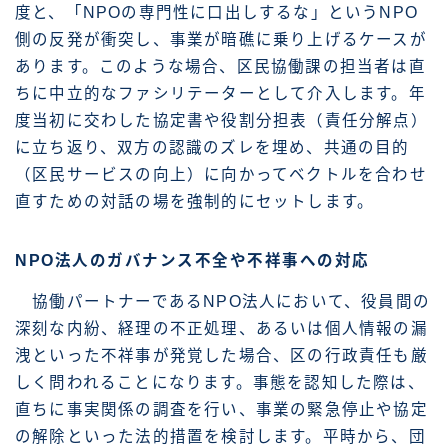
度と、「NPOの専門性に口出しするな」というNPO
側の反発が衝突し、事業が暗礁に乗り上げるケースが
あります。このような場合、区民協働課の担当者は直
ちに中立的なファシリテーターとして介入します。年
度当初に交わした協定書や役割分担表（責任分解点）
に立ち返り、双方の認識のズレを埋め、共通の目的
（区民サービスの向上）に向かってベクトルを合わせ
直すための対話の場を強制的にセットします。
NPO法人のガバナンス不全や不祥事への対応
協働パートナーであるNPO法人において、役員間の
深刻な内紛、経理の不正処理、あるいは個人情報の漏
洩といった不祥事が発覚した場合、区の行政責任も厳
しく問われることになります。事態を認知した際は、
直ちに事実関係の調査を行い、事業の緊急停止や協定
の解除といった法的措置を検討します。平時から、団