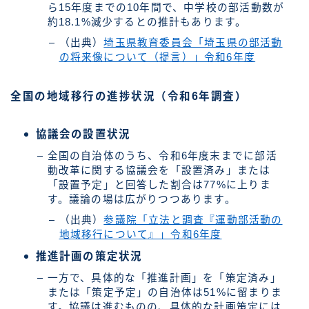
ら15年度までの10年間で、中学校の部活動数が
約18.1%減少するとの推計もあります。
（出典）
埼玉県教育委員会「埼玉県の部活動
の将来像について（提言）」令和6年度
全国の地域移行の進捗状況（令和6年調査）
協議会の設置状況
全国の自治体のうち、令和6年度末までに部活
動改革に関する協議会を「設置済み」または
「設置予定」と回答した割合は77%に上りま
す。議論の場は広がりつつあります。
（出典）
参議院「立法と調査『運動部活動の
地域移行について』」令和6年度
推進計画の策定状況
一方で、具体的な「推進計画」を「策定済み」
または「策定予定」の自治体は51%に留まりま
す。協議は進むものの、具体的な計画策定には