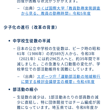
回復が困難な状況がうかがえます。
（出典）
つくば国際大学「教員勤務実態調査
から見る、教員の勤務時間」令和5年度
少子化の進行（改革の背景）
中学校生徒数の半減
日本の公立中学校の生徒数は、ピーク時の昭和
61年（1986年）の約589万人から、令和3年
（2021年）には約296万人へと、約35年間で半
減しました。この急激な人口動態の変化が、学
校単位での部活動維持を困難にしています。
（出典）
スポーツ庁「運動部活動の地域移行
に関する検討会議提言の概要」令和4年度
部活動の縮小
生徒数の減少は、1部活動あたりの部員数の減
少に直結し、特に団体競技ではチーム編成が困
難になっています。埼玉県では、令和6年度か