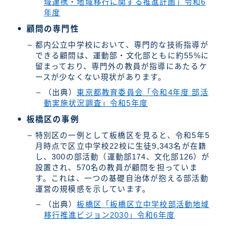
域連携・地域移行に関する推進計画」令和6
年度
顧問の専門性
都内公立中学校において、専門的な技術指導が
できる顧問は、運動部・文化部ともに約55%に
留まっており、専門外の教員が指導にあたるケ
ースが少なくない現状があります。
（出典）
東京都教育委員会「令和4年度 部活
動実施状況調査」令和5年度
板橋区の事例
特別区の一例として板橋区を見ると、令和5年5
月時点で区立中学校22校に生徒9,343名が在籍
し、300の部活動（運動部174、文化部126）が
設置され、570名の教員が顧問を担っていま
す。これは、一つの基礎自治体が抱える部活動
運営の規模感を示しています。
（出典）
板橋区「板橋区立中学校部活動地域
移行推進ビジョン2030」令和6年度