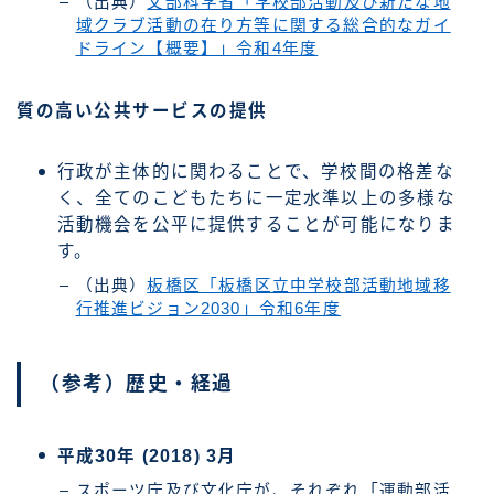
（出典）
文部科学省「学校部活動及び新たな地
域クラブ活動の在り方等に関する総合的なガイ
ドライン【概要】」令和4年度
質の高い公共サービスの提供
行政が主体的に関わることで、学校間の格差な
く、全てのこどもたちに一定水準以上の多様な
活動機会を公平に提供することが可能になりま
す。
（出典）
板橋区「板橋区立中学校部活動地域移
行推進ビジョン2030」令和6年度
（参考）歴史・経過
平成30年 (2018) 3月
スポーツ庁及び文化庁が、それぞれ「運動部活