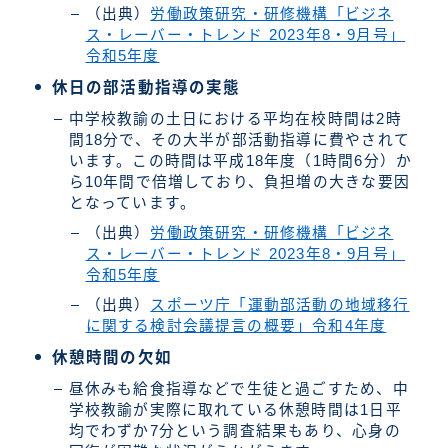
（出典）
労働政策研究・研修機構「ビジネ
ス・レーバー・トレンド 2023年8・9月号」
令和5年度
休日の部活動指導の実態
中学校教諭の土日における平均在校時間は2時
間18分で、その大半が部活動指導に費やされて
います。この時間は平成18年度（1時間6分）か
ら10年間で倍増しており、負担増の大きな要因
となっています。
（出典）
労働政策研究・研修機構「ビジネ
ス・レーバー・トレンド 2023年8・9月号」
令和5年度
（出典）
スポーツ庁「運動部活動の地域移行
に関する検討会議提言の概要」令和4年度
休憩時間の欠如
昼休みも給食指導などで生徒と過ごすため、中
学校教諭が実際に取れている休憩時間は1日平
均でわずか7分という調査結果もあり、心身の