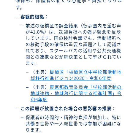
確保も、保護者の新たな心配事・負担となりま
す。
客観的根拠：
前述の板橋区の調査結果（徒歩圏内を望む声
が41.8%）は、送迎負担への強い懸念を反映
しています。国の検討会議でも、活動場所へ
の移動手段の確保は重要な課題として認識さ
れており、スクールバスの活用や公共交通機
関との連携などが解決策として挙げられてい
ます。
（出典）
板橋区「板橋区立中学校部活動地
域移行推進ビジョン2030」令和6年度
（出典）
東京都教育委員会「学校部活動の
地域連携・地域移行に関する推進計画」令
和6年度
この課題が放置された場合の悪影響の推察：
保護者の時間的・精神的負担が増加し、特に
共働き世帯や一人親世帯では参加が困難にな
ります。