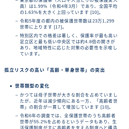
東京都の保護率（人口千人当たりの被保護実人
員）は1.99%（令和4年3月）であり、全国平均
の1.63%を大きく上回っています [10]。
令和5年度の都内の被保護世帯数は23万1,299
世帯に上ります [17]。
特別区内での格差は著しく、保護率が最も高い
足立区と最も低い中央区では約4.8倍の開きが
あり、地域特性に応じた対策の必要性を示唆し
ています。
孤立リスクの高い「高齢・単身世帯」の突出
世帯類型の変化
かつては母子世帯が大きな割合を占めていまし
たが、近年は減少傾向にある一方、「高齢者世
帯」の割合が一貫して増加しています [10]。
令和6年の調査では、全保護世帯のうち高齢者
世帯が55.2%を占めるというデータもあり、生
活保護制度が主に高齢者を支える制度へと構造