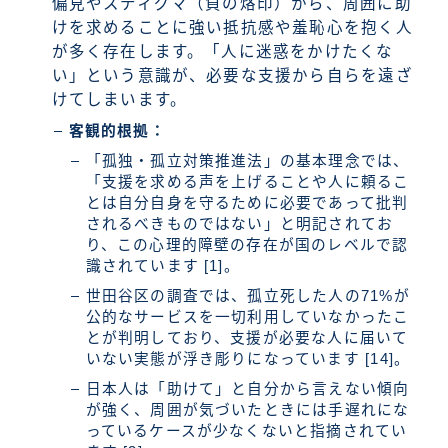
偏見やスティグマ（負の烙印）から、周囲に助
けを求めることに強い抵抗感や羞恥心を抱く人
が多く存在します。「人に迷惑をかけたくな
い」という意識が、必要な支援から自らを遠ざ
けてしまいます。
客観的根拠：
「孤独・孤立対策推進法」の基本理念では、
「支援を求める声を上げることや人に頼るこ
とは自分自身を守るために必要であって批判
されるべきものではない」と明記されてお
り、この心理的障壁の存在が国のレベルで認
識されています [1]。
世田谷区の調査では、孤立死した人の71%が
公的なサービスを一切利用していなかったこ
とが判明しており、支援が必要な人に届いて
いない実態が浮き彫りになっています [14]。
日本人は「助けて」と自分から言えない傾向
が強く、周囲が気づいたときには手遅れにな
っているケースが少なくないと指摘されてい