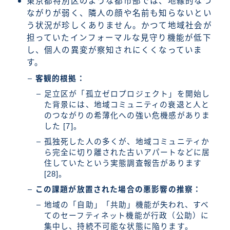
東京都特別区のような都市部では、地縁的なつ
ながりが弱く、隣人の顔や名前も知らないとい
う状況が珍しくありません。かつて地域社会が
担っていたインフォーマルな見守り機能が低下
し、個人の異変が察知されにくくなっていま
す。
客観的根拠：
足立区が「孤立ゼロプロジェクト」を開始し
た背景には、地域コミュニティの衰退と人と
のつながりの希薄化への強い危機感がありま
した [7]。
孤独死した人の多くが、地域コミュニティか
ら完全に切り離された古いアパートなどに居
住していたという実態調査報告があります
[28]。
この課題が放置された場合の悪影響の推察：
地域の「自助」「共助」機能が失われ、すべ
てのセーフティネット機能が行政（公助）に
集中し、持続不可能な状態に陥ります。