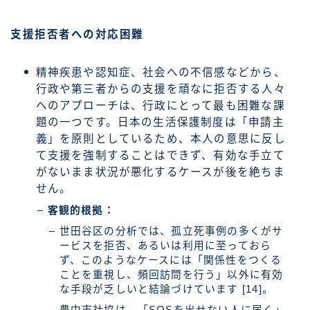
支援拒否者への対応困難
精神疾患や認知症、社会への不信感などから、
行政や第三者からの支援を頑なに拒否する人々
へのアプローチは、行政にとって最も困難な課
題の一つです。日本の生活保護制度は「申請主
義」を原則としているため、本人の意思に反し
て支援を強制することはできず、有効な手立て
がないまま状況が悪化するケースが後を絶ちま
せん。
客観的根拠：
世田谷区の分析では、孤立死事例の多くがサ
ービスを拒否、あるいは利用に至っておら
ず、このようなケースには「関係性をつくる
ことを重視し、頻回訪問を行う」以外に有効
な手段が乏しいと結論づけています [14]。
豊中市社協は、「SOSを出せない人に届く」