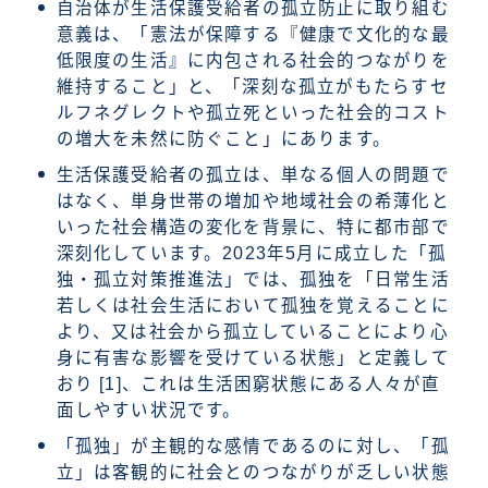
自治体が生活保護受給者の孤立防止に取り組む
意義は、「憲法が保障する『健康で文化的な最
低限度の生活』に内包される社会的つながりを
維持すること」と、「深刻な孤立がもたらすセ
ルフネグレクトや孤立死といった社会的コスト
の増大を未然に防ぐこと」にあります。
生活保護受給者の孤立は、単なる個人の問題で
はなく、単身世帯の増加や地域社会の希薄化と
いった社会構造の変化を背景に、特に都市部で
深刻化しています。2023年5月に成立した「孤
独・孤立対策推進法」では、孤独を「日常生活
若しくは社会生活において孤独を覚えることに
より、又は社会から孤立していることにより心
身に有害な影響を受けている状態」と定義して
おり [1]、これは生活困窮状態にある人々が直
面しやすい状況です。
「孤独」が主観的な感情であるのに対し、「孤
立」は客観的に社会とのつながりが乏しい状態