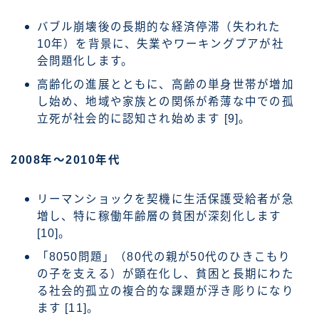
バブル崩壊後の長期的な経済停滞（失われた
10年）を背景に、失業やワーキングプアが社
会問題化します。
高齢化の進展とともに、高齢の単身世帯が増加
し始め、地域や家族との関係が希薄な中での孤
立死が社会的に認知され始めます [9]。
2008年～2010年代
リーマンショックを契機に生活保護受給者が急
増し、特に稼働年齢層の貧困が深刻化します
[10]。
「8050問題」（80代の親が50代のひきこもり
の子を支える）が顕在化し、貧困と長期にわた
る社会的孤立の複合的な課題が浮き彫りになり
ます [11]。