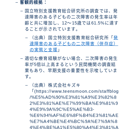
客観的根拠：
国立特別支援教育総合研究所の調査では、発
達障害のある子どもの二次障害の発生率は年
齢と共に増加し、12〜15歳では61.5%に達す
ることが示されています。
（出典）国立特別支援教育総合研究所「
発
達障害のある子どもの二次障害（併存症）
の実態と支援
」
適切な療育経験がない場合、二次障害の発生
率が5倍以上高まるという民間機関の調査結
果もあり、早期支援の重要性を示唆していま
す。
（出典）株式会社キズキ
「(https://www.teensmoon.com/staffblog
/%E5%AD%90%E3%81%A9%E3%82%8
2%E3%81%AE%E7%99%BA%E9%81%9
4%E9%9A%9C%E5%AE%B3-
%E6%94%AF%E6%8F%B4%E3%81%AE
%E7%A4%BE%E4%BC%9A%E7%9A%8
4%E4%BE%A1%E5%80%A4%E3%81%A