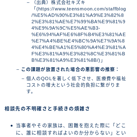
（出典）株式会社キズキ
「(https://www.teensmoon.com/staffblog
/%E5%AD%90%E3%81%A9%E3%82%8
2%E3%81%AE%E7%99%BA%E9%81%9
4%E9%9A%9C%E5%AE%B3-
%E6%94%AF%E6%8F%B4%E3%81%AE
%E7%A4%BE%E4%BC%9A%E7%9A%8
4%E4%BE%A1%E5%80%A4%E3%81%A
F%E3%81%A9%E3%82%8C%E3%81%B
B%E3%81%A9%E3%81%8B/)」
この課題が放置された場合の悪影響の推察：
個人のQOLを著しく低下させ、医療費や福祉
コストの増大という社会的負担に繋がりま
す。
相談先の不明確さと手続きの煩雑さ
当事者やその家族は、困難を抱えた際に「どこ
に、誰に相談すればよいのか分からない」とい