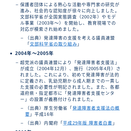
保護者団体による熱心な活動や専門家の研究が
進み、社会的な認知度が徐々に向上しました。
文部科学省が全国実態調査（2002年）やモデ
ル事業（2003年〜）を開始し、教育現場での
対応が模索され始めました。
（出典）発達障害の支援を考える議員連盟
「
文部科学省の取り組み
」
2004年〜2005年
超党派の議員連盟により「発達障害者支援法」
が成立（2004年12月）、施行（2005年4月）さ
れました。これにより、初めて発達障害が法的
に定義され、乳幼児期から成人期までの一貫し
た支援の必要性が明記されました。また、各都
道府県・指定都市に「発達障害者支援センタ
ー」の設置が義務付けられました。
（出典）厚生労働省「
発達障害者支援法の概
要
」平成16年
（出典）内閣府「
平成29年版 障害者白書
」