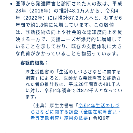
医師から発達障害と診断された人の数は、平成
28年（2016年）の推計48.1万人から、令和4
年（2022年）には推計87.2万人へと、わずか6
年間で約1.8倍に急増しています。この数値
は、診断技術の向上や社会的な認知度向上を反
映する一方で、支援ニーズが爆発的に増加して
いることを示しており、既存の支援体制に大き
な負荷がかかっていることを物語っています。
客観的根拠：
厚生労働省の「生活のしづらさなどに関する
調査」によると、医師から発達障害と診断さ
れた者の推計数は、平成28年調査の481千人
に対し、令和4年調査では872千人となってい
ます。
（出典）厚生労働省「
令和4年生活のしづ
らさなどに関する調査（全国在宅障害児・
者等実態調査）結果の概要
」令和6年