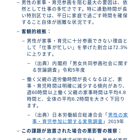
男性の家事・育児参画を阻む最大の要因は、依
然として仕事の多忙さです。特に通勤時間が長
い特別区では、平日に家庭で過ごす時間を確保
すること自体が困難な状況です。
客観的根拠：
男性が家事・育児に十分参画できない理由と
して「仕事が忙しい」を挙げた割合は72.3%
に上ります。
（出典）内閣府「男女共同参画社会に関す
る世論調査」令和5年度
働く父親の週労働時間が長くなるほど、家
事・育児時間は明確に減少する傾向があり、
週60時間以上働く父親の家事時間は平均4.8
時間と、全体の平均6.2時間を大きく下回り
ます。
（出典）日本労働組合総連合会「
男性の家
事・育児参加に関する実態調査
」2019年
この課題が放置された場合の悪影響の推察：