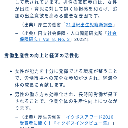
して示されています。男性の家庭参画は、女性
が出産・育児に対して抱く負担感を和らげ、追
加の出産意欲を高める重要な要因です。
（出典）厚生労働省「
21世紀出生児縦断調査
」
（出典）国立社会保障・人口問題研究所「
社会
保障研究」Vol. 8, No. 3
」2023年
労働生産性の向上と経済の活性化
女性が能力を十分に発揮できる環境が整うこと
で、労働市場への完全な参加が促され、経済全
体の成長に貢献します。
男性の働き方も効率化され、長時間労働が是正
されることで、企業全体の生産性向上につなが
ります。
（出典）厚生労働省「
イクボスアワード2016
受賞者に聞く！『イクボスインタビュー集』
」