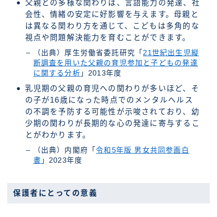
父親との多様な関わりは、言語能力の発達、社
会性、情緒の安定に好影響を与えます。母親と
は異なる関わり方を通じて、こどもは多角的な
視点や問題解決能力を育むことができます。
（出典）厚生労働省委託研究「
21世紀出生児縦
断調査を用いた父親の育児参加と子どもの発達
に関する分析
」2013年度
乳児期の父親の育児への関わりが多いほど、そ
の子が16歳になった時点でのメンタルヘルス
の不調を予防する可能性が示唆されており、幼
少期の関わりが長期的な心の発達に寄与するこ
とがわかります。
（出典）内閣府「
令和5年版 男女共同参画白
書
」2023年度
保護者にとっての意義