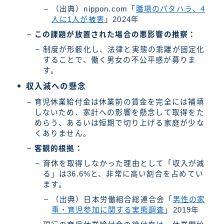
（出典）nippon.com「
職場のパタハラ、4
人に1人が被害
」2024年
この課題が放置された場合の悪影響の推察：
制度が形骸化し、法律と実態の乖離が固定化
することで、働く男女の不公平感が募りま
す。
収入減への懸念
育児休業給付金は休業前の賃金を完全には補填
しないため、家計への影響を懸念して取得をた
めらう、あるいは短期で切り上げる家庭が少な
くありません。
客観的根拠：
育休を取得しなかった理由として「収入が減
る」は36.6%と、非常に高い割合を占めてい
ます。
（出典）日本労働組合総連合会「
男性の家
事・育児参加に関する実態調査
」2019年