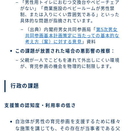
「男性用トイレにおむつ交換台やベビーチェア
がない」「商業施設のベビールームが男性禁
制、または入りにくい雰囲気である」といった
具体的な問題が指摘されています。
（出典）内閣府男女共同参画局「
第5次男女
共同参画基本計画策定に当たっての基本的な
考え方（案）に対する意見
」資料
この課題が放置された場合の悪影響の推察：
父親が一人でこどもを連れて外出しにくい環境
が、育児参画の機会を物理的に制限します。
行政の課題
支援策の認知度・利用率の低さ
自治体が男性の育児参画を支援するために様々
な施策を講じても、その存在が当事者である父