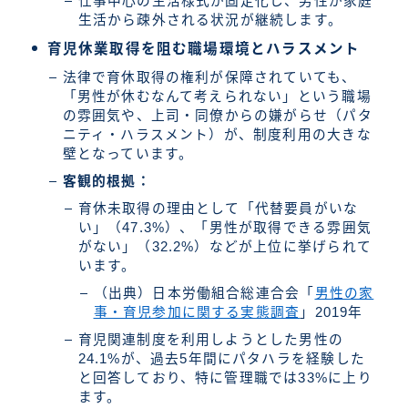
仕事中心の生活様式が固定化し、男性が家庭
生活から疎外される状況が継続します。
育児休業取得を阻む職場環境とハラスメント
法律で育休取得の権利が保障されていても、
「男性が休むなんて考えられない」という職場
の雰囲気や、上司・同僚からの嫌がらせ（パタ
ニティ・ハラスメント）が、制度利用の大きな
壁となっています。
客観的根拠：
育休未取得の理由として「代替要員がいな
い」（47.3%）、「男性が取得できる雰囲気
がない」（32.2%）などが上位に挙げられて
います。
（出典）日本労働組合総連合会「
男性の家
事・育児参加に関する実態調査
」2019年
育児関連制度を利用しようとした男性の
24.1%が、過去5年間にパタハラを経験した
と回答しており、特に管理職では33%に上り
ます。