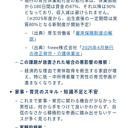
現行の育児休業給付金の給付率は、休業開始
から180日間は賃金の67%、それ以降は50%
となっており、収入減は避けられません。
（※2025年度から、出生直後の一定期間は実
質80%となる新制度が開始予定）
（出典）厚生労働省「
雇用保険制度の解
説
」
（出典）freee株式会社「
2025年4月施行
の改正育児・介護休業法
」
この課題が放置された場合の悪影響の推察：
経済的な理由で育休取得を断念する家庭が増
え、特に低・中所得者層で男性の育児参画が
進まなくなります。
家事・育児のスキル・知識不足と不安
これまで家事・育児に関わる機会が少なかった
男性は、何から手をつけて良いかわからず、自
信のなさから積極的な参画に踏み出せないケー
スが多く見られます。
客観的根拠：