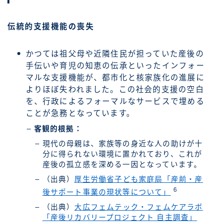
伝統的支援機能の喪失
かつては祖父母や近隣住民が担っていた産後の
手伝いや育児の知恵の伝承といったインフォー
マルな支援機能が、都市化と核家族化の進展に
よりほぼ失われました。この社会的支援の空白
を、行政によるフォーマルなサービスで埋める
ことが急務となっています。
客観的根拠：
現代の母親は、家族等の身近な人の助けが十
分に得られない環境に置かれており、これが
産後の孤立感を深める一因となっています。
（出典）
厚生労働省子ども家庭局「産前・産
6
後サポート事業の現状等について」
（出典）
大広フェムテック・フェムケアラボ
「産後リカバリープロジェクト 自主調査」