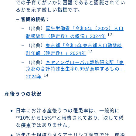
での子育てがいかに困難であると認識されてい
るかを示す厳しい指標です。
客観的根拠：
（出典）
厚生労働省「令和5年（2023）人口
12
動態統計（確定数）の概況」2024年
（出典）
東京都「令和5年東京都人口動態統
13
計年報（確定数）」2024年
（出典）
キヤノングローバル戦略研究所「東
京都の合計特殊出生率0.99が意味するもの」
14
2024年
産後うつの状況
日本における産後うつの罹患率は、一般的に
**10%から15%**と報告されており、決して稀
な疾患ではありません。
近年の大規模なメタアナリシス調査では、産後