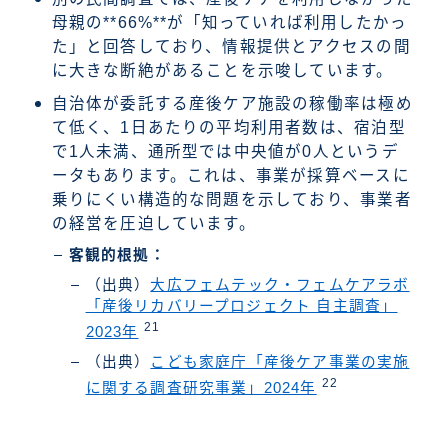
母親の**66%**が「知っていれば利用したかっ
た」と回答しており、情報提供とアクセスの間
に大きな断絶があることを示唆しています。
自治体が委託する産後ケア施設の稼働率は極め
て低く、1日あたりの平均利用者数は、宿泊型
で1人未満、通所型では中央値が0人というデ
ータもあります。これは、事業が採算ベースに
乗りにくい構造的な問題を示しており、事業者
の経営を圧迫しています。
客観的根拠：
（出典）
大広フェムテック・フェムケアラボ
「産後リカバリープロジェクト 自主調査」
21
2023年
（出典）
こども家庭庁「産後ケア事業の実施
22
に関する調査研究事業」2024年