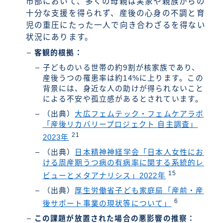
市部において、多くの母親は実家や親族からの
十分な支援を得られず、産後の心身の不調と育
児の重圧にたった一人で向き合わざるを得ない
状況にあります。
客観的根拠：
子どものいる世帯の約9割が核家族であり、
産後うつの罹患率は約14%に上ります。この
背景には、身近な人の助けが得られないこと
による不安や孤立感があるとされています。
（出典）
大広フェムテック・フェムケアラボ
「産後リカバリープロジェクト 自主調査」
21
2023年
（出典）
日本精神神経学会「日本人女性にお
ける周産期うつ病の有病率に関する系統的レ
15
ビューとメタアナリシス」2022年
（出典）
厚生労働省子ども家庭局「産前・産
6
後サポート事業の現状等について」
この課題が放置された場合の悪影響の推察：