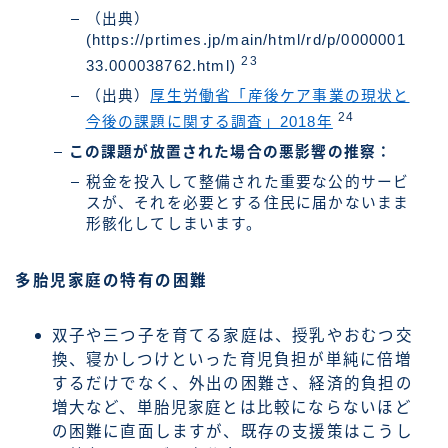
（出典）
(https://prtimes.jp/main/html/rd/p/0000001
23
33.000038762.html)
（出典）
厚生労働省「産後ケア事業の現状と
24
今後の課題に関する調査」2018年
この課題が放置された場合の悪影響の推察：
税金を投入して整備された重要な公的サービ
スが、それを必要とする住民に届かないまま
形骸化してしまいます。
多胎児家庭の特有の困難
双子や三つ子を育てる家庭は、授乳やおむつ交
換、寝かしつけといった育児負担が単純に倍増
するだけでなく、外出の困難さ、経済的負担の
増大など、単胎児家庭とは比較にならないほど
の困難に直面しますが、既存の支援策はこうし