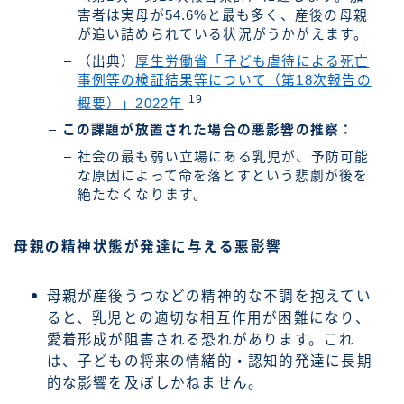
害者は実母が54.6%と最も多く、産後の母親
が追い詰められている状況がうかがえます。
（出典）
厚生労働省「子ども虐待による死亡
事例等の検証結果等について（第18次報告の
19
概要）」2022年
この課題が放置された場合の悪影響の推察：
社会の最も弱い立場にある乳児が、予防可能
な原因によって命を落とすという悲劇が後を
絶たなくなります。
母親の精神状態が発達に与える悪影響
母親が産後うつなどの精神的な不調を抱えてい
ると、乳児との適切な相互作用が困難になり、
愛着形成が阻害される恐れがあります。これ
は、子どもの将来の情緒的・認知的発達に長期
的な影響を及ぼしかねません。