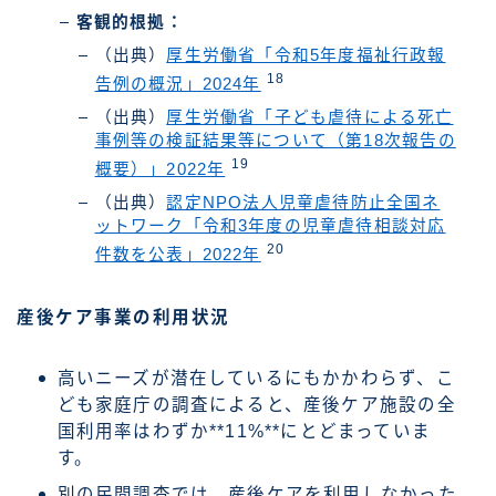
客観的根拠：
（出典）
厚生労働省「令和5年度福祉行政報
18
告例の概況」2024年
（出典）
厚生労働省「子ども虐待による死亡
事例等の検証結果等について（第18次報告の
19
概要）」2022年
（出典）
認定NPO法人児童虐待防止全国ネ
ットワーク「令和3年度の児童虐待相談対応
20
件数を公表」2022年
産後ケア事業の利用状況
高いニーズが潜在しているにもかかわらず、こ
ども家庭庁の調査によると、産後ケア施設の全
国利用率はわずか**11%**にとどまっていま
す。
別の民間調査では、産後ケアを利用しなかった