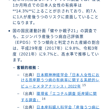
1か月時点での日本人女性の有病率は
**14.3%**に上ることが示されており、約7人
に1人が産後うつのリスクに直面していること
になります。
国の国民運動計画「健やか親子21」の調査で
も、エジンバラ産後うつ病自己評価票
（EPDS）でうつ傾向と判定された産婦の割合
は、平成29年度（2017年）に9.8%、令和3年
度（2021年）に9.7%と、高水準で推移してい
ます。
客観的根拠：
（出典）
日本精神神経学会「日本人女性にお
ける周産期うつ病の有病率に関する系統的レ
15
ビューとメタアナリシス」2022年
（出典）
環境省「エコチル調査 妊産婦に関
16
する調査」
（出典）
日本産科婦人科学会「産後うつ病に