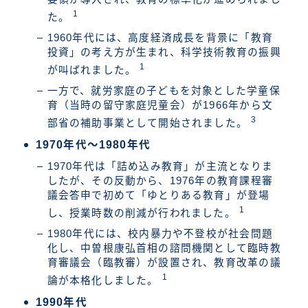
1
た。
1960年代には、高度経済成長を背景に「教育
投資」の考え方が生まれ、科学技術教育の振興
1
が叫ばれました。
一方で、就労家庭の子どもを対象とした学童保
育（当時の留守家庭児童会）が1966年から文
3
部省の補助事業として開始されました。
1970年代～1980年代
1970年代は「詰め込み教育」が主流となりま
したが、その反動から、1976年の教育課程審
議会答申で初めて「ゆとりある教育」が登場
1
し、授業時数の削減が行われました。
1980年代には、校内暴力や不登校が社会問題
化し、中曽根康弘首相の諮問機関として臨時教
育審議会（臨教審）が設置され、教育改革の議
1
論が本格化しました。
1990年代