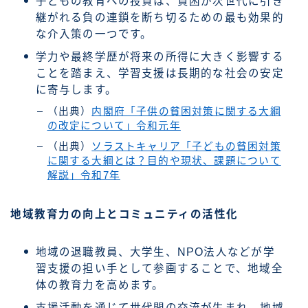
子どもの教育への投資は、貧困が次世代に引き
継がれる負の連鎖を断ち切るための最も効果的
な介入策の一つです。
学力や最終学歴が将来の所得に大きく影響する
ことを踏まえ、学習支援は長期的な社会の安定
に寄与します。
（出典）
内閣府「子供の貧困対策に関する大綱
の改定について」令和元年
（出典）
ソラストキャリア「子どもの貧困対策
に関する大綱とは？目的や現状、課題について
解説」令和7年
地域教育力の向上とコミュニティの活性化
地域の退職教員、大学生、NPO法人などが学
習支援の担い手として参画することで、地域全
体の教育力を高めます。
支援活動を通じて世代間の交流が生まれ、地域