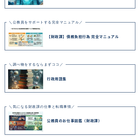
＼公務員をサポートする完全マニュアル／
【財政課】債務負担行為 完全マニュアル
＼調べ物をするならまずココ／
行政用語集
＼気になる財政課の仕事と転職事情／
公務員のお仕事図鑑（財政課）