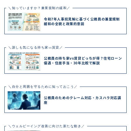
＼知っていますか？兼業規制の緩和／
令和7年人事院見解に基づく公務員の兼業規制
緩和の全貌と政策的意図
＼誰しも気になる持ち家vs賃貸／
公務員の持ち家vs賃貸どっちが得？住宅ローン
優遇・住居手当・30年比較で解説
＼自分と周囲を守るために知っておこう／
公務員のためのクレーム対応・カスハラ対応講
座
＼ウェルビーイング改善に向けた新たな動き／