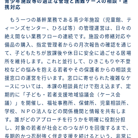
青少年施設等の適正な管理と困難ケースの相談・連
携対応
もう一つの基幹業務である青少年施設（児童館、テ
ィーンズセンター、ひろば等）の管理運営は、日々の
絶え間ない業務フローの連続です。施設の修繕対応や
備品の購入、指定管理者からの月次報告の確認を通じ
て、子どもたちが放課後や休日に安全に過ごせる居場
所を維持します。これと並行して、ひきこもりや不登
校などの悩みを抱える若者やその保護者からの相談支
援窓口の運営を行います。窓口に寄せられた複雑なケ
ースについては、本課の相談員だけで抱え込まず、定
期的に「子ども・若者支援地域協議会（ケース会
議）」を開催し、福祉事務所、保健所、児童相談所、
学校、ＮＰＯ法人などの関係機関と情報を共有しま
す。誰がどのアプローチを行うかを明確に役割分担
し、対象の若者が社会とのつながりを回復するまで、
長期的かつ忍耐強く伴走支援を続けるという、非常に