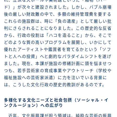
れ、立派な大ホールや美術館といった「箱物（ハー
ド）」が次々と建設されました。しかし、バブル崩壊
後の厳しい財政難の中で、多額の維持管理費を要する
これらの施設群は、時に「負の遺産」として厳しい批
判にさらされることになりました。この歴史的な反省
から、行政の役割は「ハコを造ること」から、そこで
どのような質の高いプログラムを展開し、いかにして
優れたアーティストや鑑賞者を育てるかという「ソフ
トと人への投資」へと劇的なパラダイムシフトを遂げ
ました。現在、本課が施設の修繕計画に頭を悩ませつ
つも、若手芸術家の育成事業やアウトリーチ（学校や
福祉施設への芸術家派遣）に力を注いでいる背景に
は、こうした文化行政の歴史的教訓があるのです。
多様化する文化ニーズと社会包摂（ソーシャル・イ
ンクルージョン）への広がり
近年、文化振興課が担う領域は、純粋な芸術の振興