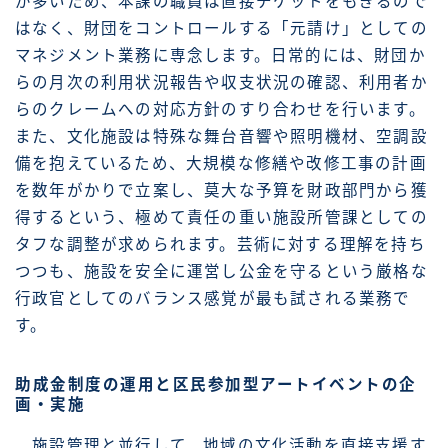
が多いため、本課の職員は直接チケットをもぎるので
はなく、財団をコントロールする「元請け」としての
マネジメント業務に専念します。日常的には、財団か
らの月次の利用状況報告や収支状況の確認、利用者か
らのクレームへの対応方針のすり合わせを行います。
また、文化施設は特殊な舞台音響や照明機材、空調設
備を抱えているため、大規模な修繕や改修工事の計画
を数年がかりで立案し、莫大な予算を財政部門から獲
得するという、極めて責任の重い施設所管課としての
タフな調整が求められます。芸術に対する理解を持ち
つつも、施設を安全に運営し公金を守るという厳格な
行政官としてのバランス感覚が最も試される業務で
す。
助成金制度の運用と区民参加型アートイベントの企
画・実施
施設管理と並行して、地域の文化活動を直接支援す