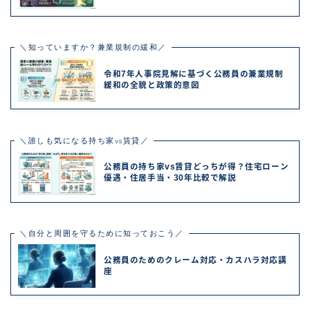
＼知っていますか？兼業規制の緩和／
令和7年人事院見解に基づく公務員の兼業規制
緩和の全貌と政策的意図
＼誰しも気になる持ち家vs賃貸／
公務員の持ち家vs賃貸どっちが得？住宅ローン
優遇・住居手当・30年比較で解説
＼自分と周囲を守るために知っておこう／
公務員のためのクレーム対応・カスハラ対応講
座