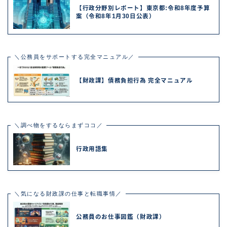
【行政分野別レポート】東京都:令和8年度予算
案（令和8年1月30日公表）
＼公務員をサポートする完全マニュアル／
【財政課】債務負担行為 完全マニュアル
＼調べ物をするならまずココ／
行政用語集
＼気になる財政課の仕事と転職事情／
公務員のお仕事図鑑（財政課）