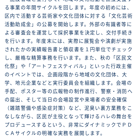
る事業の年間サイクルを回します。年度の初めには、
区内で活動する芸術家や文化団体に対する「文化芸術
活動助成金」の公募を開始します。外部の有識者等に
よる審査会を運営して採択事業を決定し、交付手続き
を行います。年度末には、実際に展覧会や演劇が実施
されたかの実績報告書と領収書を１円単位でチェック
し、厳格な精算事務を行います。また、秋の「区民文
化祭」や「アートフェスティバル」といった行政主催
のイベントでは、企画段階から地域の文化団体、大
学、地元企業などと実行委員会を組織します。会場の
手配、ポスター等の広報物の制作進行、警察・消防へ
の届出、そして当日の会場設営や来場者の安全確保
（雑踏警備や感染症対策）など、泥臭い裏方業務をこ
なしながら、区民が主役となって輝けるハレの舞台を
プロデュースするという、非常にダイナミックでＰＤ
ＣＡサイクルの明確な実務を展開します。