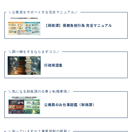
＼公務員をサポートする完全マニュアル／
【財政課】債務負担行為 完全マニュアル
＼調べ物をするならまずココ／
行政用語集
＼気になる財政課の仕事と転職事情／
公務員のお仕事図鑑（財政課）
＼知っていますか？兼業規制の緩和／