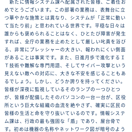
新たに情報システム課へ配属された皆様、ご着任お
めでとうございます。この部署の業務は、表舞台に立
つ華やかな施策とは異なり、システムが「正常に動い
て当たり前」と思われている世界です。平穏な日々は
誰からも褒められることはなく、ひとたび障害が発生
すれば、全庁の業務を止めたとして厳しい叱責を浴び
る、非常にプレッシャーの大きい、報われにくい側面
があることは事実です。また、日進月歩で進化するＩ
Ｔ技術や難解な専門用語、そしてサイバー攻撃という
見えない敵への対応に、大きな不安を感じることもあ
るでしょう。しかし、どうか誇りを持ってください。
皆様が深夜に監視しているそのランプの一つひとつ
が、皆様が配備したそのパソコンの一台一台が、区役
所という巨大な組織の血流を絶やさず、確実に区民の
皆様の生活と命を守り抜いているのです。情報システ
ム課は、行政の最も強固な「盾」であり、屋台骨で
す。初めは機器の名称やネットワーク図が暗号のよう