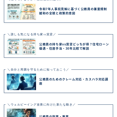
令和7年人事院見解に基づく公務員の兼業規制
緩和の全貌と政策的意図
＼誰しも気になる持ち家vs賃貸／
公務員の持ち家vs賃貸どっちが得？住宅ローン
優遇・住居手当・30年比較で解説
＼自分と周囲を守るために知っておこう／
公務員のためのクレーム対応・カスハラ対応講
座
＼ウェルビーイング改善に向けた新たな動き／
公務員の副業・兼業