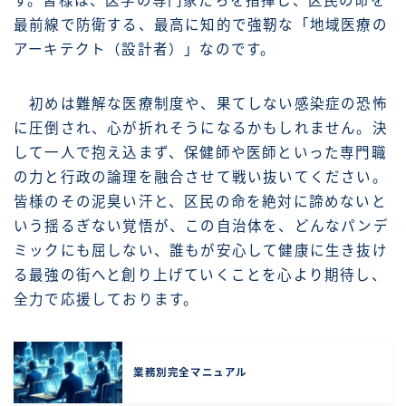
す。皆様は、医学の専門家たちを指揮し、区民の命を
最前線で防衛する、最高に知的で強靭な「地域医療の
アーキテクト（設計者）」なのです。
初めは難解な医療制度や、果てしない感染症の恐怖
に圧倒され、心が折れそうになるかもしれません。決
して一人で抱え込まず、保健師や医師といった専門職
の力と行政の論理を融合させて戦い抜いてください。
皆様のその泥臭い汗と、区民の命を絶対に諦めないと
いう揺るぎない覚悟が、この自治体を、どんなパンデ
ミックにも屈しない、誰もが安心して健康に生き抜け
る最強の街へと創り上げていくことを心より期待し、
全力で応援しております。
業務別完全マニュアル