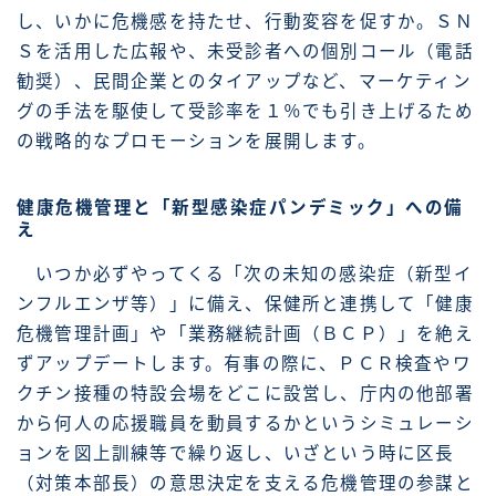
し、いかに危機感を持たせ、行動変容を促すか。ＳＮ
Ｓを活用した広報や、未受診者への個別コール（電話
勧奨）、民間企業とのタイアップなど、マーケティン
グの手法を駆使して受診率を１％でも引き上げるため
の戦略的なプロモーションを展開します。
健康危機管理と「新型感染症パンデミック」への備
え
いつか必ずやってくる「次の未知の感染症（新型イ
ンフルエンザ等）」に備え、保健所と連携して「健康
危機管理計画」や「業務継続計画（ＢＣＰ）」を絶え
ずアップデートします。有事の際に、ＰＣＲ検査やワ
クチン接種の特設会場をどこに設営し、庁内の他部署
から何人の応援職員を動員するかというシミュレーシ
ョンを図上訓練等で繰り返し、いざという時に区長
（対策本部長）の意思決定を支える危機管理の参謀と