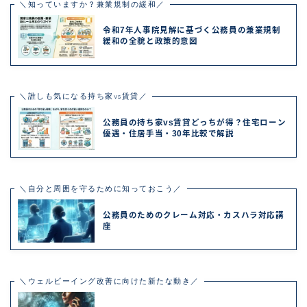
＼知っていますか？兼業規制の緩和／
令和7年人事院見解に基づく公務員の兼業規制
緩和の全貌と政策的意図
＼誰しも気になる持ち家vs賃貸／
公務員の持ち家vs賃貸どっちが得？住宅ローン
優遇・住居手当・30年比較で解説
＼自分と周囲を守るために知っておこう／
公務員のためのクレーム対応・カスハラ対応講
座
＼ウェルビーイング改善に向けた新たな動き／