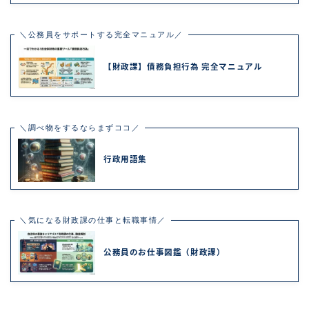
＼公務員をサポートする完全マニュアル／
【財政課】債務負担行為 完全マニュアル
＼調べ物をするならまずココ／
行政用語集
＼気になる財政課の仕事と転職事情／
公務員のお仕事図鑑（財政課）