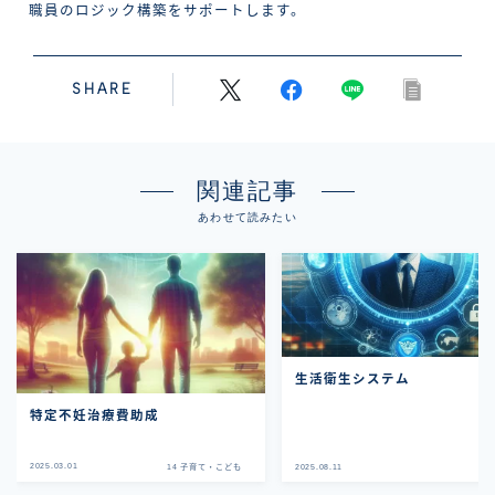
職員のロジック構築をサポートします。
SHARE
関連記事
あわせて読みたい
生活衛生システム
特定不妊治療費助成
2025.03.01
14 子育て・こども
2025.08.11
09