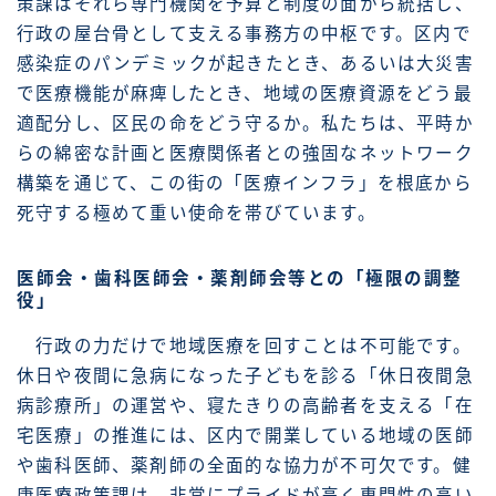
策課はそれら専門機関を予算と制度の面から統括し、
行政の屋台骨として支える事務方の中枢です。区内で
感染症のパンデミックが起きたとき、あるいは大災害
で医療機能が麻痺したとき、地域の医療資源をどう最
適配分し、区民の命をどう守るか。私たちは、平時か
らの綿密な計画と医療関係者との強固なネットワーク
構築を通じて、この街の「医療インフラ」を根底から
死守する極めて重い使命を帯びています。
医師会・歯科医師会・薬剤師会等との「極限の調整
役」
行政の力だけで地域医療を回すことは不可能です。
休日や夜間に急病になった子どもを診る「休日夜間急
病診療所」の運営や、寝たきりの高齢者を支える「在
宅医療」の推進には、区内で開業している地域の医師
や歯科医師、薬剤師の全面的な協力が不可欠です。健
康医療政策課は、非常にプライドが高く専門性の高い