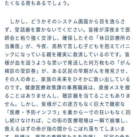
たくなる夜もあるでしょう。
しかし、どうかそのシステム画面から目を逸らさ
ず、受話器を置かないでください。皆様が深夜まで医
師会と粘り強く交渉し、確保したその「休日診療所の
当番医」が、今夜、高熱で苦しむ子どもを抱えてパニ
ックになっている親を確実に救済しているのです。皆
様が血を這うような思いで発送した何万枚もの「がん
検診の受診券」が、ある区民の早期がんを発見させ、
その人の命と、家族の未来をひそかに救い出している
のです。健康医療政策課の事務職員は、直接メスを握
ることはありませんし、聴診器を当てることもありま
せん。しかし、皆様がこの途方もなく巨大で緻密な
「医療・予防インフラ」を裏から一寸の狂いもなく回
し続けなければ、この街の医療現場は一瞬で崩壊し、
救えるはずの命が指の間からこぼれ落ちてしまいま