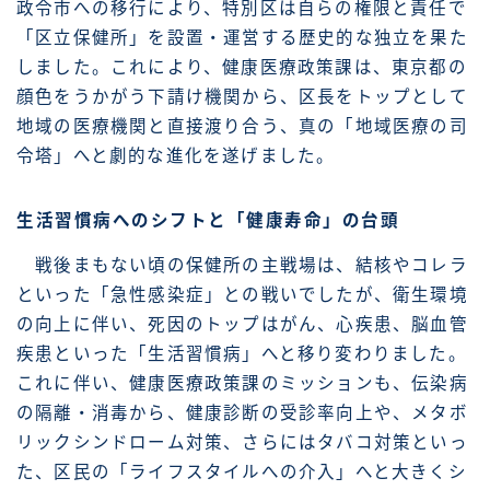
政令市への移行により、特別区は自らの権限と責任で
「区立保健所」を設置・運営する歴史的な独立を果た
しました。これにより、健康医療政策課は、東京都の
顔色をうかがう下請け機関から、区長をトップとして
地域の医療機関と直接渡り合う、真の「地域医療の司
令塔」へと劇的な進化を遂げました。
生活習慣病へのシフトと「健康寿命」の台頭
戦後まもない頃の保健所の主戦場は、結核やコレラ
といった「急性感染症」との戦いでしたが、衛生環境
の向上に伴い、死因のトップはがん、心疾患、脳血管
疾患といった「生活習慣病」へと移り変わりました。
これに伴い、健康医療政策課のミッションも、伝染病
の隔離・消毒から、健康診断の受診率向上や、メタボ
リックシンドローム対策、さらにはタバコ対策といっ
た、区民の「ライフスタイルへの介入」へと大きくシ