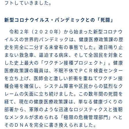
フトしていきました。
新型コロナウイルス・パンデミックとの「死闘」
令和２年（２０２０年）から始まった新型コロナウ
イルスの世界的パンデミックは、健康医療政策課の歴
史を完全に二分する未曾有の事態でした。連日鳴り止
まない救急車、逼迫する病床、そして全国民を対象と
した史上最大の「ワクチン接種プロジェクト」。健康
医療政策課の職員は、不眠不休でＰＣＲ検査センター
を立ち上げ、医師会と激しい折衝を重ねてワクチン接
種会場を確保し、システム障害や区民からの猛烈なク
レームの矢面に立ち続けました。この数年間の死闘を
経て、現在の健康医療政策課は、単なる健康づくりの
部署から、軍隊のような迅速なロジスティクスと強靭
なメンタルが求められる「極限の危機管理部門」へと
そのＤＮＡを完全に書き換えられました。