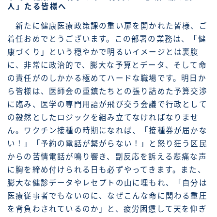
人」たる皆様へ
新たに健康医療政策課の重い扉を開かれた皆様、ご
着任おめでとうございます。この部署の業務は、「健
康づくり」という穏やかで明るいイメージとは裏腹
に、非常に政治的で、膨大な予算とデータ、そして命
の責任がのしかかる極めてハードな職場です。明日か
ら皆様は、医師会の重鎮たちとの張り詰めた予算交渉
に臨み、医学の専門用語が飛び交う会議で行政として
の毅然としたロジックを組み立てなければなりませ
ん。ワクチン接種の時期になれば、「接種券が届かな
い！」「予約の電話が繋がらない！」と怒り狂う区民
からの苦情電話が鳴り響き、副反応を訴える悲痛な声
に胸を締め付けられる日も必ずやってきます。また、
膨大な健診データやレセプトの山に埋もれ、「自分は
医療従事者でもないのに、なぜこんな命に関わる重圧
を背負わされているのか」と、疲労困憊して天を仰ぎ