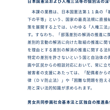
日本国憲法および人権三法等の個別法の深
本課の業務は、日本国憲法第１１条の「基
下の平等」という、国家の最高法規に直接
策を展開する上では、いわゆる「人権三法
す。すなわち、「部落差別の解消の推進に
差別的言動の解消に向けた取組の推進に関
を理由とする差別の解消の推進に関する法
特定の差別を許さないという国と自治体の
画や区民からの相談対応において、常に立
被害者の支援にあたっては、「配偶者から
律（ＤＶ防止法）」や「困難な問題を抱え
用と深い法的知識が求められます。
男女共同参画社会基本法と区独自の推進条