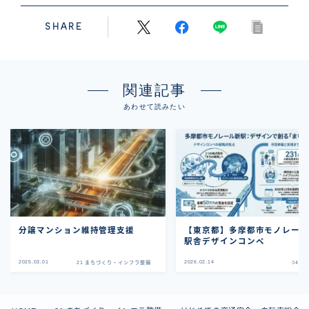
SHARE
関連記事
あわせて読みたい
分譲マンション維持管理支援
【東京都】多摩都市モノレー
駅舎デザインコンペ
2025.03.01
2026.02.14
21 まちづくり・インフラ整備
04 東