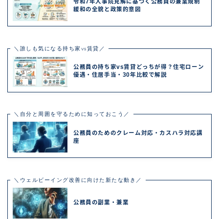
令和7年人事院見解に基づく公務員の兼業規制
緩和の全貌と政策的意図
＼誰しも気になる持ち家vs賃貸／
公務員の持ち家vs賃貸どっちが得？住宅ローン
優遇・住居手当・30年比較で解説
＼自分と周囲を守るために知っておこう／
公務員のためのクレーム対応・カスハラ対応講
座
＼ウェルビーイング改善に向けた新たな動き／
公務員の副業・兼業