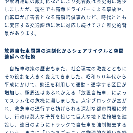
や飲酒運転の厳罰化などにより死者数は歴史的に減少
しましたが、現在でも高齢ドライバーによる事故や、
自転車が加害者となる高額賠償事故など、時代ととも
に変容する交通課題に常に対応し続けてきた歴史的背
景があります。
放置自転車問題の深刻化からシェアサイクルと空間
整備への転換
自転車政策の歴史もまた、社会環境の激変とともに
その役割を大きく変えてきました。昭和５０年代から
平成にかけて、鉄道を利用して通勤・通学する区民が
増加し、駅周辺はあふれかえる「放置自転車」によっ
てスラム化の危機に瀕しました。点字ブロックが塞が
れ、救急車の通行すら妨げられる深刻な都市問題に対
し、行政は莫大な予算を投じて巨大な地下駐輪場を建
設し、連日のようにトラックで自転車を強制撤去する
という、まさに「いたちごっこ」の物理的な戦いを繰