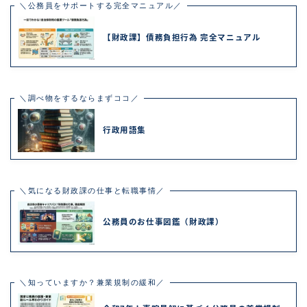
＼公務員をサポートする完全マニュアル／
【財政課】債務負担行為 完全マニュアル
＼調べ物をするならまずココ／
行政用語集
＼気になる財政課の仕事と転職事情／
公務員のお仕事図鑑（財政課）
＼知っていますか？兼業規制の緩和／