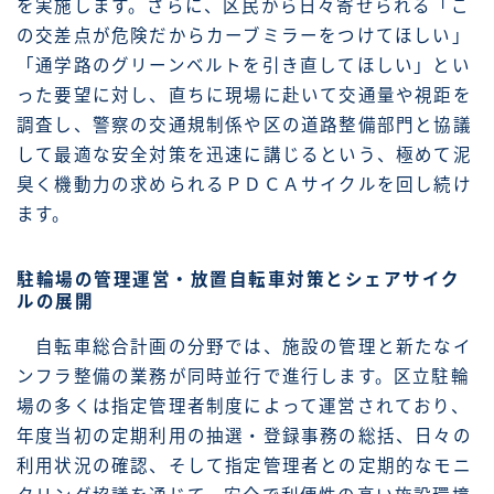
を実施します。さらに、区民から日々寄せられる「こ
の交差点が危険だからカーブミラーをつけてほしい」
「通学路のグリーンベルトを引き直してほしい」とい
った要望に対し、直ちに現場に赴いて交通量や視距を
調査し、警察の交通規制係や区の道路整備部門と協議
して最適な安全対策を迅速に講じるという、極めて泥
臭く機動力の求められるＰＤＣＡサイクルを回し続け
ます。
駐輪場の管理運営・放置自転車対策とシェアサイク
ルの展開
自転車総合計画の分野では、施設の管理と新たなイ
ンフラ整備の業務が同時並行で進行します。区立駐輪
場の多くは指定管理者制度によって運営されており、
年度当初の定期利用の抽選・登録事務の総括、日々の
利用状況の確認、そして指定管理者との定期的なモニ