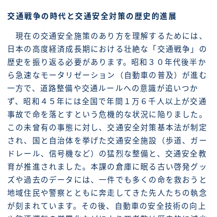
交通戦争の時代と交通安全対策の歴史的進展
現在の交通安全施策のあり方を理解するためには、
日本の高度経済成長期における壮絶な「交通戦争」の
歴史を振り返る必要があります。昭和３０年代後半か
ら急速なモータリゼーション（自動車の普及）が進む
一方で、道路整備や交通ルールへの意識が追いつか
ず、昭和４５年には全国で年間１万６千人以上が交通
事故で命を落とすという危機的な状況に陥りました。
この未曾有の事態に対し、交通安全対策基本法が制定
され、国と自治体を挙げた交通安全施設（歩道、ガー
ドレール、信号機など）の猛烈な整備と、交通安全教
育が推進されました。本課の倉庫に眠る古い啓発グッ
ズや過去のデータには、一件でも多くの命を救おうと
地域住民や警察とともに奔走してきた先人たちの執念
が刻まれています。その後、自動車の安全技術の向上