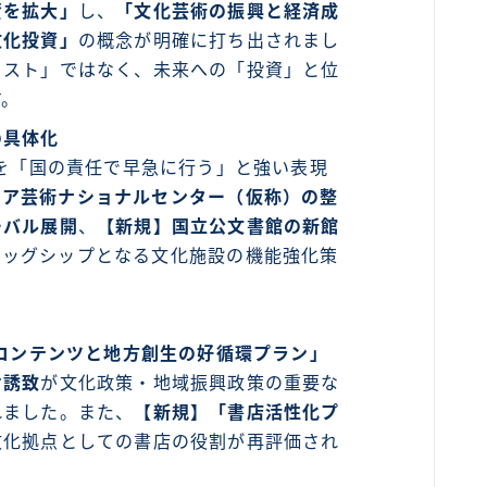
資を拡大」
し、
「文化芸術の振興と経済成
文化投資」
の概念が明確に打ち出されまし
コスト」ではなく、未来への「投資」と位
す。
の具体化
を「国の責任で早急に行う」と強い表現
ィア芸術ナショナルセンター（仮称）の整
ーバル展開
、
【新規】国立公文書館の新館
ラッグシップとなる文化施設の機能強化策
コンテンツと地方創生の好循環プラン」
ケ誘致
が文化政策・地域振興政策の重要な
れました。また、
【新規】「書店活性化プ
文化拠点としての書店の役割が再評価され