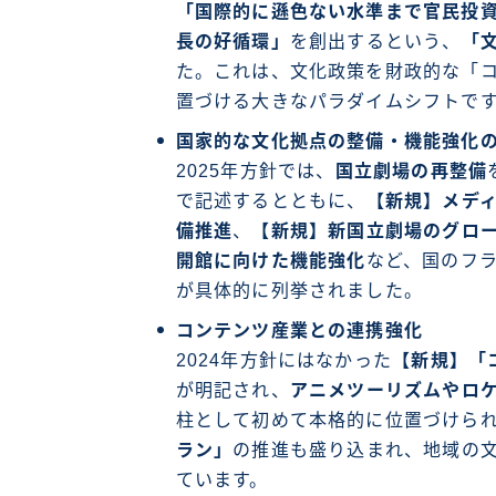
「国際的に遜色ない水準まで官民投
長の好循環」
を創出するという、
「
た。これは、文化政策を財政的な「
置づける大きなパラダイムシフトで
国家的な文化拠点の整備・機能強化
2025年方針では、
国立劇場の再整備
で記述するとともに、
【新規】メデ
備推進
、
【新規】新国立劇場のグロ
開館に向けた機能強化
など、国のフ
が具体的に列挙されました。
コンテンツ産業との連携強化
2024年方針にはなかった
【新規】「
が明記され、
アニメツーリズムやロ
柱として初めて本格的に位置づけら
ラン」
の推進も盛り込まれ、地域の
ています。