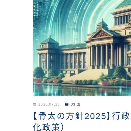
2025.07.20
03 国
【骨太の方針2025】行
化政策）