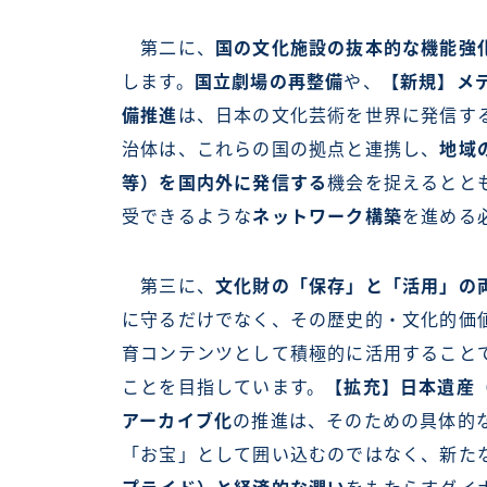
第二に、
国の文化施設の抜本的な機能強
します。
国立劇場の再整備
や、
【新規】メ
備推進
は、日本の文化芸術を世界に発信す
治体は、これらの国の拠点と連携し、
地域
等）を国内外に発信する
機会を捉えるとと
受できるような
ネットワーク構築
を進める
第三に、
文化財の「保存」と「活用」の
に守るだけでなく、その歴史的・文化的価
育コンテンツとして積極的に活用すること
ことを目指しています。
【拡充】日本遺産（Ja
アーカイブ化
の推進は、そのための具体的
「お宝」として囲い込むのではなく、新た