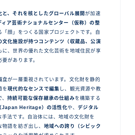
化と、それを核としたグローバル展開
が加速
ディア芸術ナショナルセンター（仮称）の整
る「顔」をつくる国家プロジェクトです。自
の文化施設が持つコンテンツ（収蔵品、公演
もに、世界の優れた文化芸術を地域住民が享
必要があります。
両立
が一層重視されています。文化財を静的
値を
現代的なセンスで編集
し、観光資源や教
で、
持続可能な保存継承の仕組み
を構築する
pan Heritage）の活性化
や、
デジタル
な手法です。自治体には、地域の文化財を
な物語を紡ぎ出し、
地域への誇り（シビック