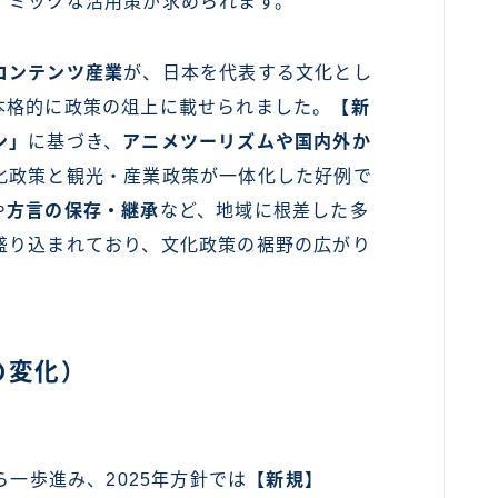
ナミックな活用策が求められます。
コンテンツ産業
が、日本を代表する文化とし
本格的に政策の俎上に載せられました。
【新
ン」
に基づき、
アニメツーリズムや国内外か
化政策と観光・産業政策が一体化した好例で
や
方言の保存・継承
など、地域に根差した多
盛り込まれており、文化政策の裾野の広がり
の変化）
ら一歩進み、2025年方針では
【新規】