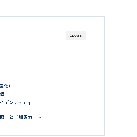
CLOSE
の変化）
整備
イデンティティ
美眼」と「翻訳力」
～