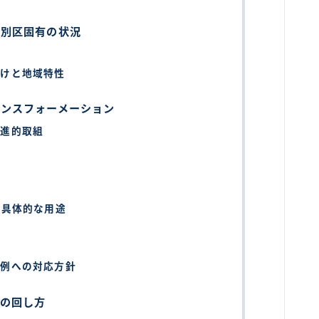
特別区固有の状況
析
付けと地域特性
ランスフォーメーション
先進的取組
の具体的な用途
事例への対応方針
ルの回し方