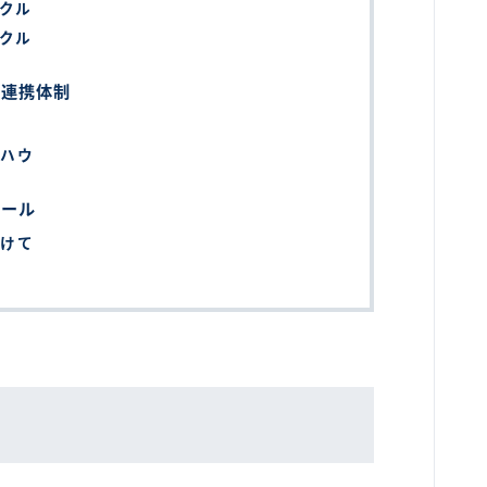
イクル
イクル
の連携体制
ウハウ
エール
向けて