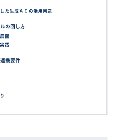
化した生成ＡＩの活用用途
クルの回し方
の展開
の実践
の連携要件
ウ
誇り