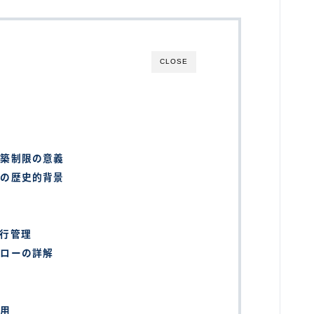
CLOSE
建築制限の意義
法の歴史的背景
ー
行管理
フローの詳解
適用