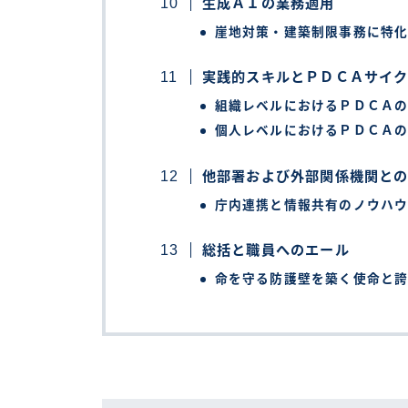
生成ＡＩの業務適用
崖地対策・建築制限事務に特
実践的スキルとＰＤＣＡサイ
組織レベルにおけるＰＤＣＡ
個人レベルにおけるＰＤＣＡ
他部署および外部関係機関と
庁内連携と情報共有のノウハ
総括と職員へのエール
命を守る防護壁を築く使命と