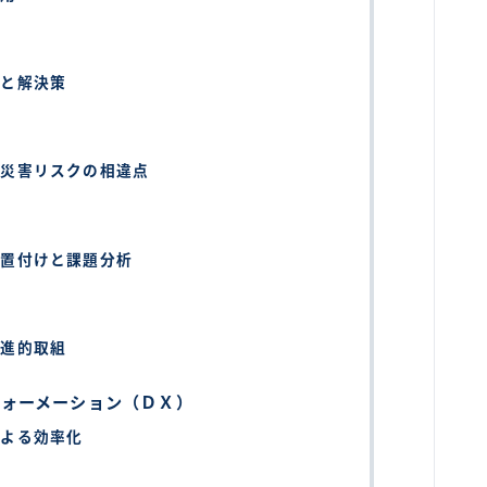
針と解決策
砂災害リスクの相違点
位置付けと課題分析
先進的取組
フォーメーション（ＤＸ）
による効率化