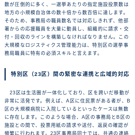
数が圧倒的に多く、一選挙あたりの指定施設投票数は
地方の小規模自治体の数十倍から数百倍に達します。
そのため、事務局の職員数名では対応しきれず、他部
署からの応援職員を大量に動員し、組織的に請求・交
付・回収のラインを構築しなければなりません。この
大規模なロジスティクス管理能力は、特別区の選挙事
務局職員に特有の必須スキルと言えます。
特別区（23区）間の緊密な連携と広域的対応
23区は生活圏が一体化しており、区を跨いだ移動が
非常に活発です。例えば、A区に住民票がある者が、B
区の大規模病院に入院しているといったケースは無数
に存在します。このような場合、A区の事務局とB区の
施設との間で、投票用紙の請求や送付、返戻の確認が
頻繁に行われます。23区事務局同士では、共通の連絡