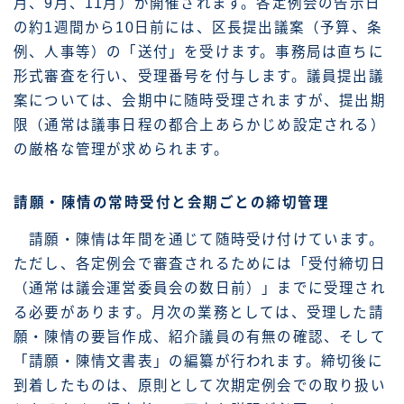
月、9月、11月）が開催されます。各定例会の告示日
の約1週間から10日前には、区長提出議案（予算、条
例、人事等）の「送付」を受けます。事務局は直ちに
形式審査を行い、受理番号を付与します。議員提出議
案については、会期中に随時受理されますが、提出期
限（通常は議事日程の都合上あらかじめ設定される）
の厳格な管理が求められます。
請願・陳情の常時受付と会期ごとの締切管理
請願・陳情は年間を通じて随時受け付けています。
ただし、各定例会で審査されるためには「受付締切日
（通常は議会運営委員会の数日前）」までに受理され
る必要があります。月次の業務としては、受理した請
願・陳情の要旨作成、紹介議員の有無の確認、そして
「請願・陳情文書表」の編纂が行われます。締切後に
到着したものは、原則として次期定例会での取り扱い