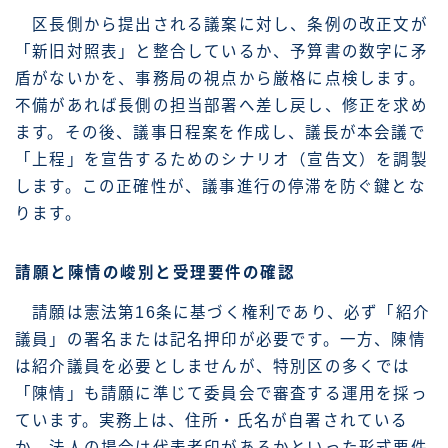
区長側から提出される議案に対し、条例の改正文が
「新旧対照表」と整合しているか、予算書の数字に矛
盾がないかを、事務局の視点から厳格に点検します。
不備があれば長側の担当部署へ差し戻し、修正を求め
ます。その後、議事日程案を作成し、議長が本会議で
「上程」を宣告するためのシナリオ（宣告文）を調製
します。この正確性が、議事進行の停滞を防ぐ鍵とな
ります。
請願と陳情の峻別と受理要件の確認
請願は憲法第16条に基づく権利であり、必ず「紹介
議員」の署名または記名押印が必要です。一方、陳情
は紹介議員を必要としませんが、特別区の多くでは
「陳情」も請願に準じて委員会で審査する運用を採っ
ています。実務上は、住所・氏名が自署されている
か、法人の場合は代表者印があるかといった形式要件