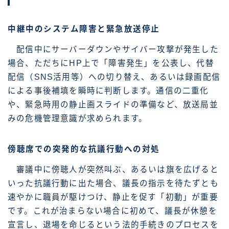
中継中のシステム障害と緊急放送停止
配信中にサーバーダウンやサイバー攻撃が発生した
場合、ただちにHP上で「障害発生」を公表し、代替
配信（SNS活用等）への切り替え、あるいは録画配信
による事後補填を瞬時に判断します。通信の二重化
や、緊急時用の静止画スライドの準備など、放送局並
みの危機管理意識が求められます。
傍聴席での突発的な抗議行動への対処
審議中に傍聴人が突然叫ぶ、あるいは旗を広げると
いった抗議行動に出た場合、議長の指示を待たずとも
速やかに職員が駆けつけ、静止を促す「初動」が重要
です。これが治まらない場合に初めて、議長が休憩を
宣言し、退場を命じるという法的手続きのプロセスを