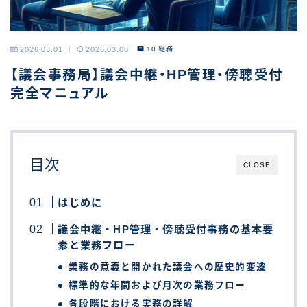
2026.03.01
2026.03.08
10 総務
【議会事務局】議会中継・HP管理・傍聴受付
完全マニュアル
目次
CLOSE
はじめに
議会中継・HP管理・傍聴受付事務の基本要
素と業務フロー
業務の意義と開かれた議会への歴史的変遷
標準的な年間および月次の業務フロー
各段階における実務の詳解