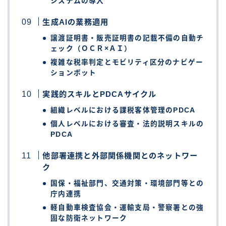
システムの導入
生成AIの業務適用
譲渡証明書・販売証明書の記載不備の自動チ
ェック（ＯＣＲ×ＡＩ）
複雑な税率判定とモビリティ区分のナビゲー
ションボット
実践的スキルとPDCAサイクル
組織レベルにおける課税客体管理のPDCA
個人レベルにおける審査・法的説明スキルの
PDCA
他部署連携と外部関係機関とのネットワー
ク
国保・福祉部門、交通対策・環境部門等との
庁内連携
軽自動車検査協会・運輸支局・警察署との強
固な防衛ネットワーク