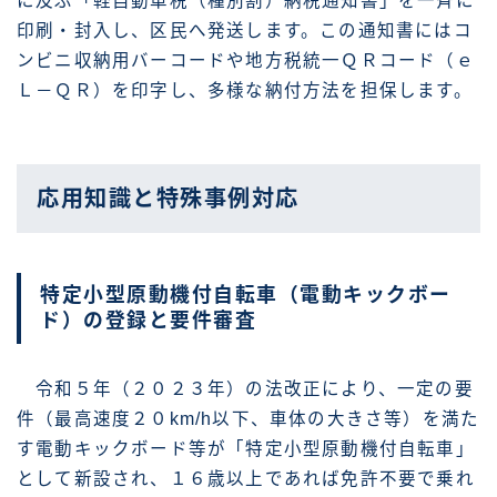
に及ぶ「軽自動車税（種別割）納税通知書」を一斉に
印刷・封入し、区民へ発送します。この通知書にはコ
ンビニ収納用バーコードや地方税統一ＱＲコード（ｅ
Ｌ－ＱＲ）を印字し、多様な納付方法を担保します。
応用知識と特殊事例対応
特定小型原動機付自転車（電動キックボー
ド）の登録と要件審査
令和５年（２０２３年）の法改正により、一定の要
件（最高速度２０km/h以下、車体の大きさ等）を満た
す電動キックボード等が「特定小型原動機付自転車」
として新設され、１６歳以上であれば免許不要で乗れ