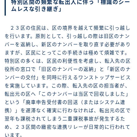
特別区間の頻繁な転出入に伴う「標識のシー
ムレスな引き継ぎ」
２３区の住民は、区の境界を越えて頻繁に引っ越し
を行います。原則として、引っ越しの際は旧区のナン
バーを返納し、新区のナンバーを取り直す必要があり
ますが、区民にとってこの手続きは極めて煩雑です。
特別区の多くは、区民の利便性を考慮し、転入先の区
役所の窓口で「旧区のナンバーの返納」と「新区のナ
ンバーの交付」を同時に行えるワンストップサービス
を実施しています。この際、転入先の区の担当者が、
転出元の区へ「このナンバーは当区で回収しました」
という「廃車申告受付書の回送（またはシステム連
携）」を遅滞なく確実に行わなければ、転出元の区で
翌年も課税されてしまう二重課税事故が発生するた
め、２３区間の緻密な連携リレーが日常的に行われて
います。