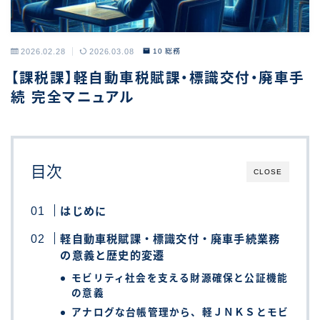
2026.02.28
2026.03.08
10 総務
【課税課】軽自動車税賦課・標識交付・廃車手
続 完全マニュアル
目次
CLOSE
はじめに
軽自動車税賦課・標識交付・廃車手続業務
の意義と歴史的変遷
モビリティ社会を支える財源確保と公証機能
の意義
アナログな台帳管理から、軽ＪＮＫＳとモビ