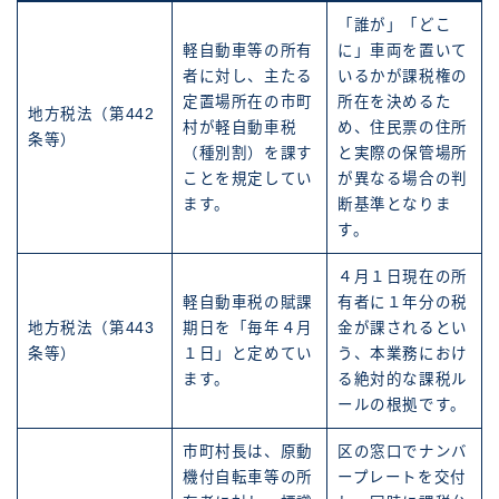
「誰が」「どこ
軽自動車等の所有
に」車両を置いて
者に対し、主たる
いるかが課税権の
定置場所在の市町
所在を決めるた
地方税法（第442
村が軽自動車税
め、住民票の住所
条等）
（種別割）を課す
と実際の保管場所
ことを規定してい
が異なる場合の判
ます。
断基準となりま
す。
４月１日現在の所
軽自動車税の賦課
有者に１年分の税
地方税法（第443
期日を「毎年４月
金が課されるとい
条等）
１日」と定めてい
う、本業務におけ
ます。
る絶対的な課税ル
ールの根拠です。
市町村長は、原動
区の窓口でナンバ
機付自転車等の所
ープレートを交付