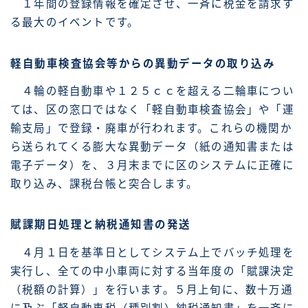
１年間の登録情報を確定させ、一斉に税金を請求す
る最大のイベントです。
軽自動車検査協会等からの異動データの取り込み
４輪の軽自動車や１２５ｃｃを超える二輪車につい
ては、区の窓口ではなく「軽自動車検査協会」や「運
輸支局」で登録・廃車が行われます。これらの機関か
ら送られてくる膨大な異動データ（紙の通知書または
電子データ）を、３月末までに区のシステムに正確に
取り込み、課税台帳と突合します。
賦課期日処理と納税通知書の発送
４月１日を基準日としてシステム上でバッチ処理を
実行し、全ての中小車両に対する当年度の「賦課決定
（税額の計算）」を行います。５月上旬に、数十万通