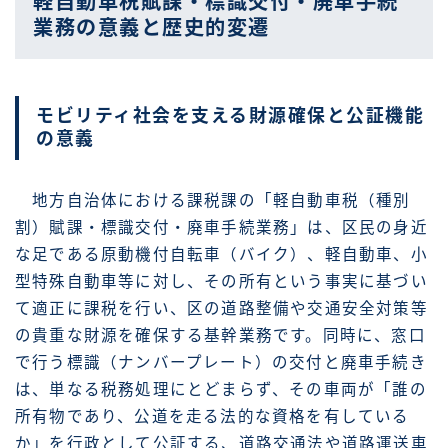
軽自動車税賦課・標識交付・廃車手続
業務の意義と歴史的変遷
モビリティ社会を支える財源確保と公証機能
の意義
地方自治体における課税課の「軽自動車税（種別
割）賦課・標識交付・廃車手続業務」は、区民の身近
な足である原動機付自転車（バイク）、軽自動車、小
型特殊自動車等に対し、その所有という事実に基づい
て適正に課税を行い、区の道路整備や交通安全対策等
の貴重な財源を確保する基幹業務です。同時に、窓口
で行う標識（ナンバープレート）の交付と廃車手続き
は、単なる税務処理にとどまらず、その車両が「誰の
所有物であり、公道を走る法的な資格を有している
か」を行政として公証する、道路交通法や道路運送車