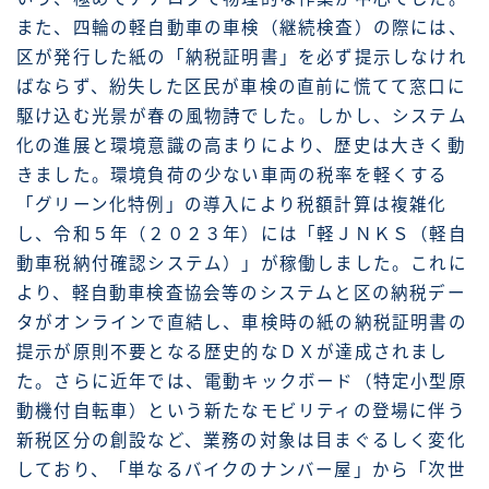
また、四輪の軽自動車の車検（継続検査）の際には、
区が発行した紙の「納税証明書」を必ず提示しなけれ
ばならず、紛失した区民が車検の直前に慌てて窓口に
駆け込む光景が春の風物詩でした。しかし、システム
化の進展と環境意識の高まりにより、歴史は大きく動
きました。環境負荷の少ない車両の税率を軽くする
「グリーン化特例」の導入により税額計算は複雑化
し、令和５年（２０２３年）には「軽ＪＮＫＳ（軽自
動車税納付確認システム）」が稼働しました。これに
より、軽自動車検査協会等のシステムと区の納税デー
タがオンラインで直結し、車検時の紙の納税証明書の
提示が原則不要となる歴史的なＤＸが達成されまし
た。さらに近年では、電動キックボード（特定小型原
動機付自転車）という新たなモビリティの登場に伴う
新税区分の創設など、業務の対象は目まぐるしく変化
しており、「単なるバイクのナンバー屋」から「次世