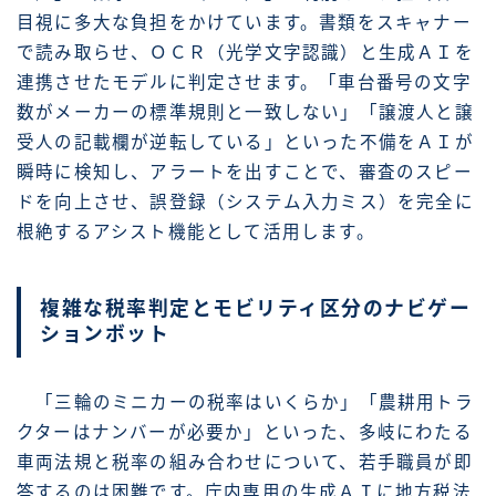
目視に多大な負担をかけています。書類をスキャナー
で読み取らせ、ＯＣＲ（光学文字認識）と生成ＡＩを
連携させたモデルに判定させます。「車台番号の文字
数がメーカーの標準規則と一致しない」「譲渡人と譲
受人の記載欄が逆転している」といった不備をＡＩが
瞬時に検知し、アラートを出すことで、審査のスピー
ドを向上させ、誤登録（システム入力ミス）を完全に
根絶するアシスト機能として活用します。
複雑な税率判定とモビリティ区分のナビゲー
ションボット
「三輪のミニカーの税率はいくらか」「農耕用トラ
クターはナンバーが必要か」といった、多岐にわたる
車両法規と税率の組み合わせについて、若手職員が即
答するのは困難です。庁内専用の生成ＡＩに地方税法