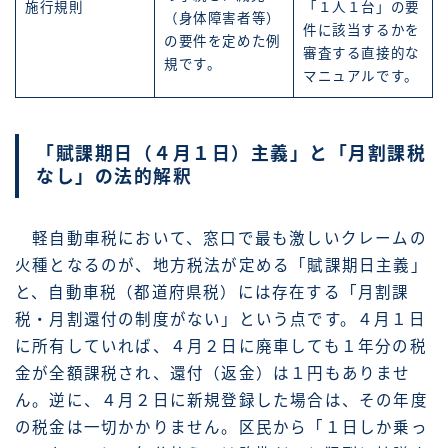
施行規則
「１人１台」の要
（身体障害者等）
件に該当するかを
の要件を定めた例
審査する直接的な
規です。
マニュアルです。
「賦課期日（４月１日）主義」と「月割課税
なし」の法的解釈
軽自動車税において、窓口で最も激しいクレームの
火種となるのが、地方税法が定める「賦課期日主義」
と、自動車税（都道府県税）には存在する「月割課
税・月割還付の制度がない」という点です。４月１日
に所有していれば、４月２日に廃車しても１年分の税
金が全額課税され、還付（返金）は１円もありませ
ん。逆に、４月２日に新規登録した場合は、その年度
の税金は一切かかりません。区民から「１日しか乗っ