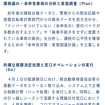
課税漏れ・未申告車両の分析と実態調査（Plan）
前年度の課税台帳データと、警察からの照会記録や
放置自転車対策部門からの報告データを突き合わせ、
「ナンバーをつけていない（未申告の）原付バイクが
多数存在するエリア」や「廃車手続きをせずに放置さ
れている車両の傾向」を分析し、課税の公平性を確保
するための「未申告対策・実態調査計画」を立案しま
す。
的確な賦課決定処理と窓口オペレーションの実行
（Do）
４月１日の賦課期日に向け、軽自動車検査協会等の
異動データをエラーなく取り込み、システム上で正確
な税額計算（バッチ処理）を実行します。同時に、春
の引っ越しシーズンで混雑する標識交付窓口において
は、人員を増強し、フロアマネージャーが待合客の書