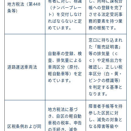
有者に対し、標識
し、同時に課税台
地方税法（第448
（ナンバープレー
帳への登録を完了
条等）
ト）を交付しなけ
させる法定受託事
ればならないと定
務的要素を持つ業
めています。
務の根拠です。
窓口に持ち込まれ
た「販売証明書」
自動車の登録、検
等の排気量（ｃ
査、排気量による
ｃ）や定格出力を
道路運送車両法
車両区分（原付、
確認し、正しい税
軽自動車等）を定
率区分（白・黄・
めています。
ピンクの標識等）
を判定する基準と
なります。
障害者手帳等を持
地方税法に基づ
参した区民に対
き、自区の軽自動
し、減免の対象と
車税の税率、申告
区税条例および同
なる障害等級や
の手続き、減免