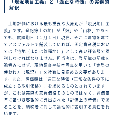
「現況地目主義」と「適正な時価」の実務的
解釈
土地評価における最も重要な大原則が「現況地目主
義」です。登記簿上の地目が「畑」や「山林」であっ
ても、賦課期日（１月１日）現在、そこに建物を建て
てアスファルトで舗装していれば、固定資産税におい
ては「宅地（または雑種地）」として高い評価額で課
税しなければなりません。担当者は、登記簿の記載を
鵜呑みにせず、現地調査や航空写真を用いて「実際の
使われ方（現況）」を冷徹に見極める必要がありま
す。また、評価額は「適正な時価（正常な条件の下に
成立する取引価格）」を求めるものとされています
が、これは実際の売買価格そのものではなく、評価基
準に基づき客観的に算出された「評価上の時価」であ
ることを、納税者に対して論理的に説明する責任を負
います。