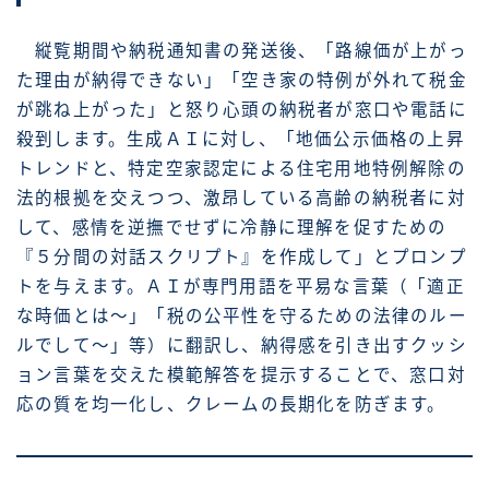
縦覧期間や納税通知書の発送後、「路線価が上がっ
た理由が納得できない」「空き家の特例が外れて税金
が跳ね上がった」と怒り心頭の納税者が窓口や電話に
殺到します。生成ＡＩに対し、「地価公示価格の上昇
トレンドと、特定空家認定による住宅用地特例解除の
法的根拠を交えつつ、激昂している高齢の納税者に対
して、感情を逆撫でせずに冷静に理解を促すための
『５分間の対話スクリプト』を作成して」とプロンプ
トを与えます。ＡＩが専門用語を平易な言葉（「適正
な時価とは〜」「税の公平性を守るための法律のルー
ルでして〜」等）に翻訳し、納得感を引き出すクッシ
ョン言葉を交えた模範解答を提示することで、窓口対
応の質を均一化し、クレームの長期化を防ぎます。