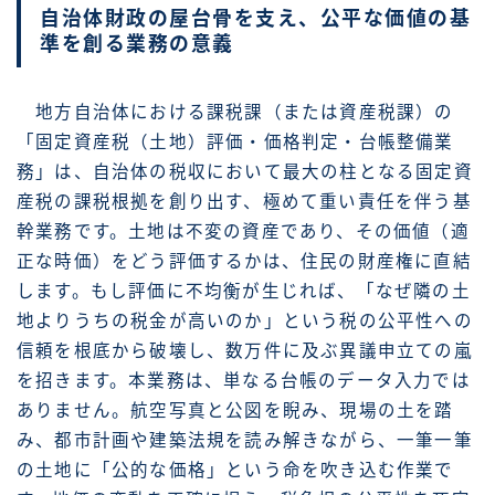
自治体財政の屋台骨を支え、公平な価値の基
準を創る業務の意義
地方自治体における課税課（または資産税課）の
「固定資産税（土地）評価・価格判定・台帳整備業
務」は、自治体の税収において最大の柱となる固定資
産税の課税根拠を創り出す、極めて重い責任を伴う基
幹業務です。土地は不変の資産であり、その価値（適
正な時価）をどう評価するかは、住民の財産権に直結
します。もし評価に不均衡が生じれば、「なぜ隣の土
地よりうちの税金が高いのか」という税の公平性への
信頼を根底から破壊し、数万件に及ぶ異議申立ての嵐
を招きます。本業務は、単なる台帳のデータ入力では
ありません。航空写真と公図を睨み、現場の土を踏
み、都市計画や建築法規を読み解きながら、一筆一筆
の土地に「公的な価格」という命を吹き込む作業で