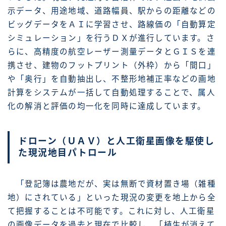
示データ、用途地域、道路幅員、駅からの距離などの
ビッグデータをＡＩに学習させ、路線価の「自動算定
シミュレーション」を行うＤＸが進行しています。さ
らに、高精度の航空レーザー測量データとＧＩＳを連
携させ、建物のフットプリント（外枠）から「間口」
や「奥行」を自動抽出し、不整形地補正率などの画地
計算をシステムが一括して自動処理することで、属人
化の解消と評価の均一化を同時に達成しています。
ドローン（ＵＡＶ）と人工衛星画像を駆使し
た現況地目パトロール
「登記簿は農地だが、実は無断で資材置き場（雑種
地）にされている」といった現況の変更を地上から全
て把握することは不可能です。これに対し、人工衛星
の画像データを過去と現在で比較し、「植生が消えて