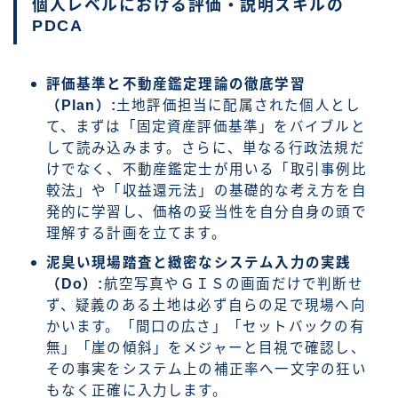
個人レベルにおける評価・説明スキルの
PDCA
評価基準と不動産鑑定理論の徹底学習
（Plan）:
土地評価担当に配属された個人とし
て、まずは「固定資産評価基準」をバイブルと
して読み込みます。さらに、単なる行政法規だ
けでなく、不動産鑑定士が用いる「取引事例比
較法」や「収益還元法」の基礎的な考え方を自
発的に学習し、価格の妥当性を自分自身の頭で
理解する計画を立てます。
泥臭い現場踏査と緻密なシステム入力の実践
（Do）:
航空写真やＧＩＳの画面だけで判断せ
ず、疑義のある土地は必ず自らの足で現場へ向
かいます。「間口の広さ」「セットバックの有
無」「崖の傾斜」をメジャーと目視で確認し、
その事実をシステム上の補正率へ一文字の狂い
もなく正確に入力します。