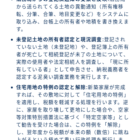
から送られてくる土地の異動通知（所有権移
転、分筆、合筆、地目変更など）をシステムに
取り込み、台帳上の所有者や地積を書き換えま
す。
未登記土地の所有者認定と現況調査:
登記され
ていない土地（未登記地）や、登記簿上の所有
者が死亡して相続登記が未了の土地について、
実際の使用者や法定相続人を調査し、「現に所
有している者」として申告させ、納税義務者を
認定する泥臭い調査業務を実行します。
住宅用地の特例の認定と解除:
新築家屋が完成
すれば、その敷地に対して「住宅用地の特例」
を適用し、税額を軽減する処理を行います。逆
に、家屋を取り壊して更地にした場合や、空家
等対策特別措置法に基づく「特定空家等」とし
て勧告を受けた場合は、この特例を「解除」
し、翌年度から税額が本来の額（数倍）に跳ね
上がるという極めて重い行政処理を断行しま