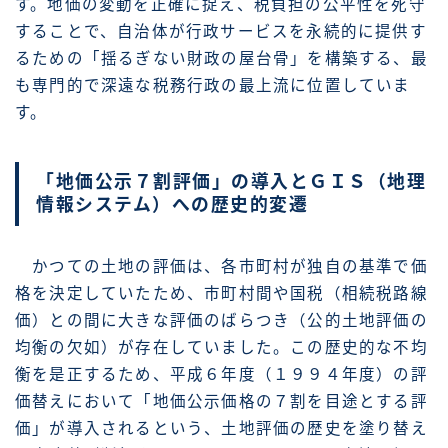
す。地価の変動を正確に捉え、税負担の公平性を死守
することで、自治体が行政サービスを永続的に提供す
るための「揺るぎない財政の屋台骨」を構築する、最
も専門的で深遠な税務行政の最上流に位置していま
す。
「地価公示７割評価」の導入とＧＩＳ（地理
情報システム）への歴史的変遷
かつての土地の評価は、各市町村が独自の基準で価
格を決定していたため、市町村間や国税（相続税路線
価）との間に大きな評価のばらつき（公的土地評価の
均衡の欠如）が存在していました。この歴史的な不均
衡を是正するため、平成６年度（１９９４年度）の評
価替えにおいて「地価公示価格の７割を目途とする評
価」が導入されるという、土地評価の歴史を塗り替え