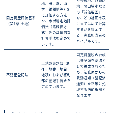
不整形地、無道路
地、田、畑、山
地、間口狭小など
林、雑種地等）別
の「減価要因」
に評価する方法
固定資産評価基準
を、どの補正率表
や、市街地宅地評
（第1章 土地）
に当てはめて計算
価法（路線価方
するかを指示す
式）等の具体的な
る、実務担当者の
計算手法を定めて
バイブルです。
います。
固定資産税の台帳
は登記簿を基礎と
土地の表題部（所
して編成されるた
在、地番、地目、
め、法務局からの
不動産登記法
地積）および権利
異動通知（登記済
部の登記手続きを
通知）を正確に処
定めています。
理する法的根拠と
なります。