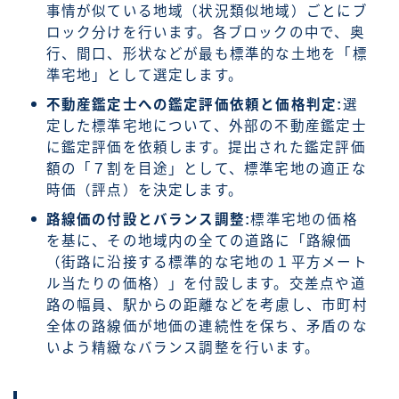
事情が似ている地域（状況類似地域）ごとにブ
ロック分けを行います。各ブロックの中で、奥
行、間口、形状などが最も標準的な土地を「標
準宅地」として選定します。
不動産鑑定士への鑑定評価依頼と価格判定:
選
定した標準宅地について、外部の不動産鑑定士
に鑑定評価を依頼します。提出された鑑定評価
額の「７割を目途」として、標準宅地の適正な
時価（評点）を決定します。
路線価の付設とバランス調整:
標準宅地の価格
を基に、その地域内の全ての道路に「路線価
（街路に沿接する標準的な宅地の１平方メート
ル当たりの価格）」を付設します。交差点や道
路の幅員、駅からの距離などを考慮し、市町村
全体の路線価が地価の連続性を保ち、矛盾のな
いよう精緻なバランス調整を行います。