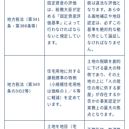
固定資産の評価
脱は違法な評価と
は、総務大臣が定
なります。あらゆ
める「固定資産評
る画地補正や地目
地方税法（第341
価基準」によって
認定は、必ずこの
条・第388条等）
行わなければなら
基準を絶対的な拠
ないと規定してい
り所として論証し
ます。
なければなりませ
ん。
土地の税額を劇的
に下げる最大の特
住宅用地に対する
例であり、その土
課税標準の特例
地の上に「人の居
地方税法（第349
（小規模住宅用地
住の用に供する家
条の3の2等）
は価格の１／６等
屋」が存在するか
に軽減）を定めて
否かの事実認定が
います。
実務上の最大の焦
点となります。
土地を地目（宅