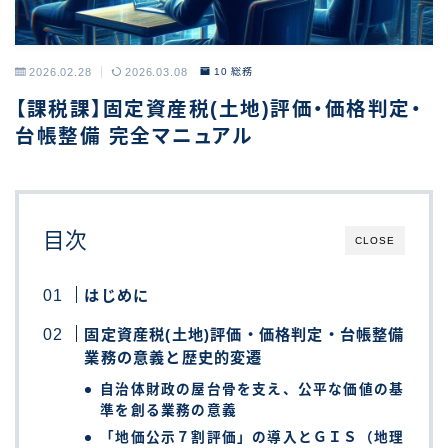
2026.02.28
2026.03.08
10 総務
【課税課】固定資産税(土地)評価・価格判定・
台帳整備 完全マニュアル
目次
CLOSE
はじめに
固定資産税(土地)評価・価格判定・台帳整備
業務の意義と歴史的変遷
自治体財政の屋台骨を支え、公平な価値の基
準を創る業務の意義
「地価公示７割評価」の導入とＧＩＳ（地理