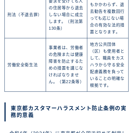
要求を受けても人
もかかわらず、退
の住居等から退去
去勧告を複数回行
刑法（不退去罪）
しない場合に成立
っても応じない場
します。（刑法第
合の有効な法的措
130条）
置となります。
地方公共団体
事業者は、労働者
（区）も使用者と
の危険または健康
して、職員をカス
障害を防止するた
労働安全衛生法
ハラから守る安全
めの措置を講じな
配慮義務を負って
ければなりませ
いることの明確な
ん。（第22条等）
根拠です。
東京都カスタマーハラスメント防止条例の実
務的意義