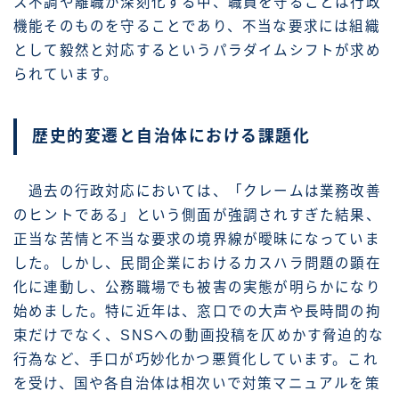
ス不調や離職が深刻化する中、職員を守ることは行政
機能そのものを守ることであり、不当な要求には組織
として毅然と対応するというパラダイムシフトが求め
られています。
歴史的変遷と自治体における課題化
過去の行政対応においては、「クレームは業務改善
のヒントである」という側面が強調されすぎた結果、
正当な苦情と不当な要求の境界線が曖昧になっていま
した。しかし、民間企業におけるカスハラ問題の顕在
化に連動し、公務職場でも被害の実態が明らかになり
始めました。特に近年は、窓口での大声や長時間の拘
束だけでなく、SNSへの動画投稿を仄めかす脅迫的な
行為など、手口が巧妙化かつ悪質化しています。これ
を受け、国や各自治体は相次いで対策マニュアルを策