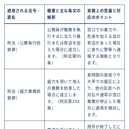
適用される法令・
概要と主な条文の
実務上の意義と対
罪名
解釈
応のポイント
公務員が職務を執
窓口での暴力や、
行するに当たり暴
危害を加える旨の
刑法（公務執行妨
行または脅迫を加
脅迫があった場合
害罪）
えた場合に成立し
に直ちに警察へ通
ます。（刑法第95
報する根拠となり
条）
ます。
長時間の居座りや
威力を用いて他人
大声での威圧によ
の業務を妨害した
り、他の区民への
刑法（威力業務妨
場合に成立しま
対応や通常の窓口
害罪）
す。（刑法第234
業務が停止した場
条）
合に適用を検討し
ます。
用件が終了したに