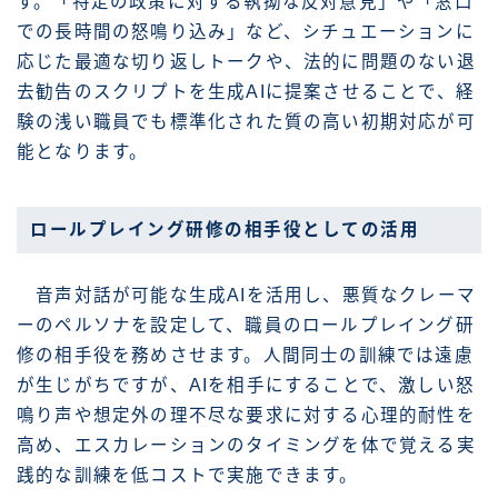
す。「特定の政策に対する執拗な反対意見」や「窓口
での長時間の怒鳴り込み」など、シチュエーションに
応じた最適な切り返しトークや、法的に問題のない退
去勧告のスクリプトを生成AIに提案させることで、経
験の浅い職員でも標準化された質の高い初期対応が可
能となります。
ロールプレイング研修の相手役としての活用
音声対話が可能な生成AIを活用し、悪質なクレーマ
ーのペルソナを設定して、職員のロールプレイング研
修の相手役を務めさせます。人間同士の訓練では遠慮
が生じがちですが、AIを相手にすることで、激しい怒
鳴り声や想定外の理不尽な要求に対する心理的耐性を
高め、エスカレーションのタイミングを体で覚える実
践的な訓練を低コストで実施できます。