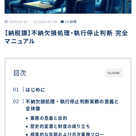
2026.03.01
2026.03.08
10 総務
【納税課】不納欠損処理・執行停止判断 完全
マニュアル
目次
CLOSE
はじめに
不納欠損処理・執行停止判断実務の意義と
全体像
業務の意義と目的
歴史的変遷と制度の成り立ち
標準的な年間および月次業務フロー