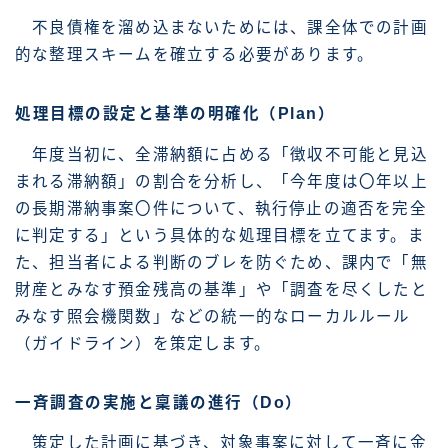
不良債権を溜め込まないためには、課全体での計画
的な整理スキームを確立する必要があります。
処理目標の設定と基準の明確化（Plan）
年度当初に、全滞納額に占める「徴収不可能と見込
まれる滞納額」の割合を分析し、「今年度は〇年以上
の長期滞納事案〇件について、執行停止の適否を完全
に判定する」という具体的な処理目標を立てます。ま
た、担当者による判断のブレを防ぐため、課内で「無
財産とみなす預金残高の基準」や「調査を尽くしたと
みなす照会機関数」などの統一的なローカルルール
（ガイドライン）を策定します。
一斉調査の実施と稟議の進行（Do）
策定した計画に基づき、対象事案に対して一斉に金