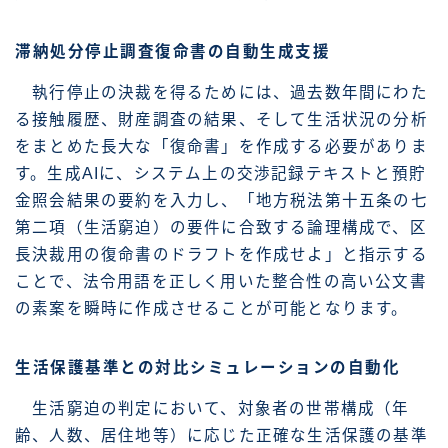
滞納処分停止調査復命書の自動生成支援
執行停止の決裁を得るためには、過去数年間にわた
る接触履歴、財産調査の結果、そして生活状況の分析
をまとめた長大な「復命書」を作成する必要がありま
す。生成AIに、システム上の交渉記録テキストと預貯
金照会結果の要約を入力し、「地方税法第十五条の七
第二項（生活窮迫）の要件に合致する論理構成で、区
長決裁用の復命書のドラフトを作成せよ」と指示する
ことで、法令用語を正しく用いた整合性の高い公文書
の素案を瞬時に作成させることが可能となります。
生活保護基準との対比シミュレーションの自動化
生活窮迫の判定において、対象者の世帯構成（年
齢、人数、居住地等）に応じた正確な生活保護の基準