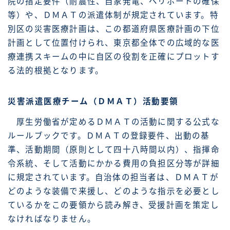
院の指定要件（耐震性、自家発電、ヘリポートの確保
等）や、ＤＭＡＴの派遣体制が規定されています。特
別区の災害医療計画は、この都道府県医療計画の下位
計画として位置付けられ、東京都全体での広域的な医
療連携スキームの中に自区の役割を正確にプロットす
る法的根拠となります。
災害派遣医療チーム（ＤＭＡＴ）活動要領
厚生労働省が定めるＤＭＡＴの活動に関する公式な
ルールブックです。ＤＭＡＴの登録要件、出動の基
準、活動期間（原則として四十八時間以内）、指揮命
令系統、そして活動にかかる費用の負担区分等が詳細
に規定されています。自治体の担当者は、ＤＭＡＴが
どのような装備で来援し、どのような指示を必要とし
ているかをこの要領から読み解き、受援計画を策定し
なければなりません。