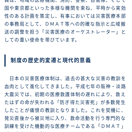
員は、地域の医療機関、消防、警察、自衛隊、そして
国や東京都といった多様な機関を束ね、平時から実効
性のある計画を策定し、有事においては災害医療本部
の事務局として、ＤＭＡＴ等への的確な指示と広域搬
送の調整を担う「災害医療のオーケストレーター」と
しての重い使命を帯びています。
制度の歴史的変遷と現代的意義
日本の災害医療体制は、過去の甚大な災害の教訓を
血肉として進化してきました。平成七年の阪神・淡路
大震災では、初期の医療救護体制の遅れにより、救え
たはずの命が失われる「防ぎ得た災害死」が多数発生
したことが痛恨の教訓となりました。これを契機に、
発災直後から被災地に入り、救命活動を行う専門的な
訓練を受けた機動的な医療チームである「ＤＭＡＴ」