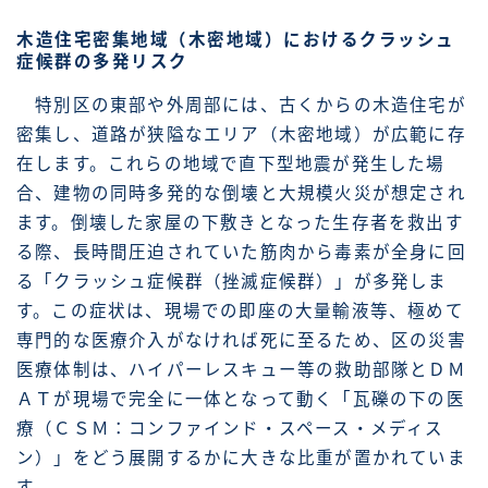
木造住宅密集地域（木密地域）におけるクラッシュ
症候群の多発リスク
特別区の東部や外周部には、古くからの木造住宅が
密集し、道路が狭隘なエリア（木密地域）が広範に存
在します。これらの地域で直下型地震が発生した場
合、建物の同時多発的な倒壊と大規模火災が想定され
ます。倒壊した家屋の下敷きとなった生存者を救出す
る際、長時間圧迫されていた筋肉から毒素が全身に回
る「クラッシュ症候群（挫滅症候群）」が多発しま
す。この症状は、現場での即座の大量輸液等、極めて
専門的な医療介入がなければ死に至るため、区の災害
医療体制は、ハイパーレスキュー等の救助部隊とＤＭ
ＡＴが現場で完全に一体となって動く「瓦礫の下の医
療（ＣＳＭ：コンファインド・スペース・メディス
ン）」をどう展開するかに大きな比重が置かれていま
す。