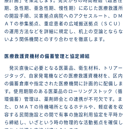
療計画」を策定します。発災からの時間経過（超急性
期、急性期、亜急性期、慢性期）に応じた医療救護所
の開設手順、災害拠点病院へのアクセスルート、ＤＭ
ＡＴの参集拠点、重症患者の広域搬送拠点（ＳＣＵ）
の運用方法などを詳細に規定し、机上の空論とならな
いよう関係機関とのすり合わせを徹底します。
医療救護資機材の備蓄管理と協定締結
発災直後に必要となる医薬品、衛生材料、トリアー
ジタッグ、自家発電機などの医療救護資機材を、区内
の備蓄倉庫や指定された医療機関に計画的に配備しま
す。使用期限のある医薬品のローリングストック（循
環備蓄）管理は、薬剤師会との連携が不可欠です。ま
た、ＤＭＡＴの待機場所となるホテルや、軽症者を収
容する民間施設との間で有事の施設利用協定を平時か
ら締結し、いざという時の物理的な活動拠点を確保し