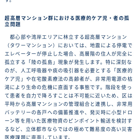
超高層マンション群における医療的ケア児・者の孤
立問題
都心部や湾岸エリアに林立する超高層マンション
（タワーマンション）においては、地震による停電で
エレベーターが停止した場合、高層階の住人が完全に
孤立する「陸の孤島」現象が発生します。特に深刻な
のが、人工呼吸器や痰の吸引器を必要とする「医療的
ケア児」や在宅酸素療法の高齢者が、非常用電源の枯
渇により生命の危機に直面する事態です。階段を使っ
て患者を自力で降ろすことは不可能に近いため、区は
平時から高層マンションの管理組合と連携し、非常用
バッテリーの各戸への備蓄推進や、発災時に小型ドロ
ーン等を用いた医療物資のピンポイント輸送を検討す
るなど、立体都市ならではの極めて難易度の高い災害
医療課題に直面しています。