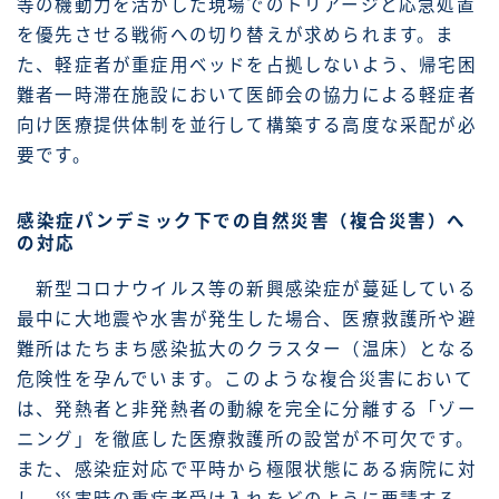
等の機動力を活かした現場でのトリアージと応急処置
を優先させる戦術への切り替えが求められます。ま
た、軽症者が重症用ベッドを占拠しないよう、帰宅困
難者一時滞在施設において医師会の協力による軽症者
向け医療提供体制を並行して構築する高度な采配が必
要です。
感染症パンデミック下での自然災害（複合災害）へ
の対応
新型コロナウイルス等の新興感染症が蔓延している
最中に大地震や水害が発生した場合、医療救護所や避
難所はたちまち感染拡大のクラスター（温床）となる
危険性を孕んでいます。このような複合災害において
は、発熱者と非発熱者の動線を完全に分離する「ゾー
ニング」を徹底した医療救護所の設営が不可欠です。
また、感染症対応で平時から極限状態にある病院に対