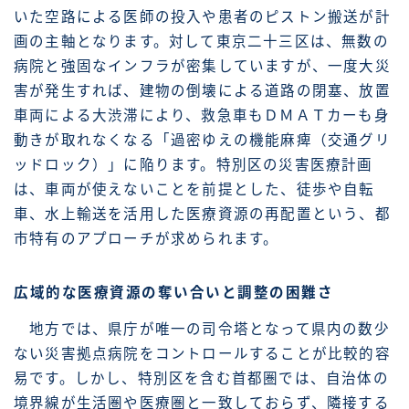
いた空路による医師の投入や患者のピストン搬送が計
画の主軸となります。対して東京二十三区は、無数の
病院と強固なインフラが密集していますが、一度大災
害が発生すれば、建物の倒壊による道路の閉塞、放置
車両による大渋滞により、救急車もＤＭＡＴカーも身
動きが取れなくなる「過密ゆえの機能麻痺（交通グリ
ッドロック）」に陥ります。特別区の災害医療計画
は、車両が使えないことを前提とした、徒歩や自転
車、水上輸送を活用した医療資源の再配置という、都
市特有のアプローチが求められます。
広域的な医療資源の奪い合いと調整の困難さ
地方では、県庁が唯一の司令塔となって県内の数少
ない災害拠点病院をコントロールすることが比較的容
易です。しかし、特別区を含む首都圏では、自治体の
境界線が生活圏や医療圏と一致しておらず、隣接する