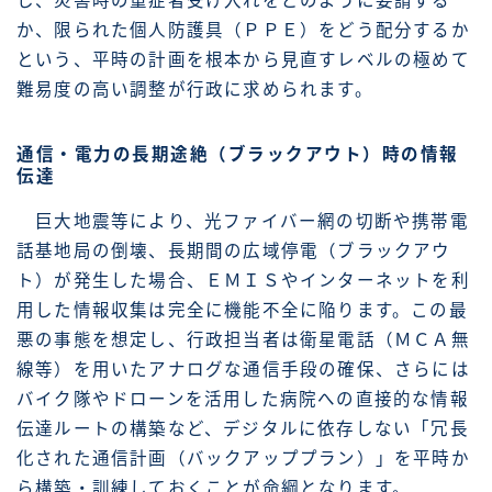
し、災害時の重症者受け入れをどのように要請する
か、限られた個人防護具（ＰＰＥ）をどう配分するか
という、平時の計画を根本から見直すレベルの極めて
難易度の高い調整が行政に求められます。
通信・電力の長期途絶（ブラックアウト）時の情報
伝達
巨大地震等により、光ファイバー網の切断や携帯電
話基地局の倒壊、長期間の広域停電（ブラックアウ
ト）が発生した場合、ＥＭＩＳやインターネットを利
用した情報収集は完全に機能不全に陥ります。この最
悪の事態を想定し、行政担当者は衛星電話（ＭＣＡ無
線等）を用いたアナログな通信手段の確保、さらには
バイク隊やドローンを活用した病院への直接的な情報
伝達ルートの構築など、デジタルに依存しない「冗長
化された通信計画（バックアッププラン）」を平時か
ら構築・訓練しておくことが命綱となります。