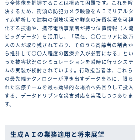
う全体像を把握することは極めて困難です。これを解
決するため、街頭の防犯カメラ映像をＡＩでリアルタ
イム解析して建物の倒壊状況や群衆の滞留状況を可視
化する技術や、携帯電話事業者が持つ位置情報（人流
ビッグデータ）を活用し、「現在、〇〇エリアに数万
人の人が取り残されており、そのうち高齢者の割合か
ら推計して〇〇人程度の医療介入が必要になる」とい
った被害状況のシミュレーションを瞬時に行うシステ
ムの実装が検討されています。行政担当者は、これら
の最先端テクノロジーが弾き出すデータを基に、限ら
れた医療チームを最も効果的な場所へ先回りして投入
する、データドリブンな災害対応を実現しつつありま
す。
生成ＡＩの業務適用と将来展望