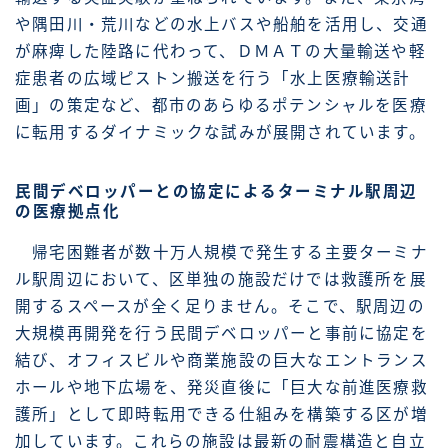
や隅田川・荒川などの水上バスや船舶を活用し、交通
が麻痺した陸路に代わって、ＤＭＡＴの大量輸送や軽
症患者の広域ピストン搬送を行う「水上医療輸送計
画」の策定など、都市のあらゆるポテンシャルを医療
に転用するダイナミックな試みが展開されています。
民間デベロッパーとの協定によるターミナル駅周辺
の医療拠点化
帰宅困難者が数十万人規模で発生する主要ターミナ
ル駅周辺において、区単独の施設だけでは救護所を展
開するスペースが全く足りません。そこで、駅周辺の
大規模再開発を行う民間デベロッパーと事前に協定を
結び、オフィスビルや商業施設の巨大なエントランス
ホールや地下広場を、発災直後に「巨大な前進医療救
護所」として即時転用できる仕組みを構築する区が増
加しています。これらの施設は最新の耐震構造と自立