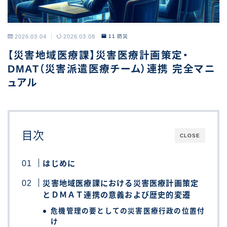
2026.03.04
2026.03.08
11 防災
【災害地域医療課】災害医療計画策定・
DMAT（災害派遣医療チーム）連携 完全マニ
ュアル
目次
CLOSE
はじめに
災害地域医療課における災害医療計画策定
とＤＭＡＴ連携の意義および歴史的変遷
危機管理の要としての災害医療行政の位置付
け