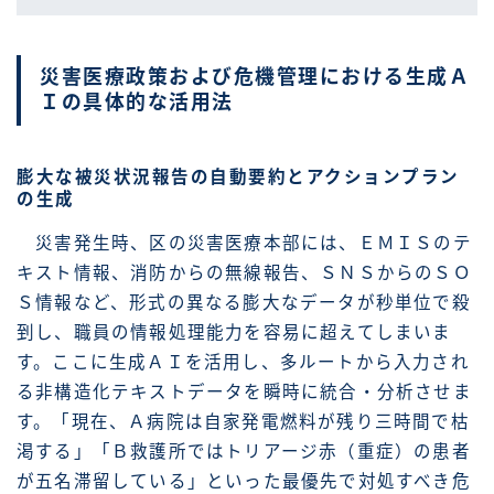
災害医療政策および危機管理における生成Ａ
Ｉの具体的な活用法
膨大な被災状況報告の自動要約とアクションプラン
の生成
災害発生時、区の災害医療本部には、ＥＭＩＳのテ
キスト情報、消防からの無線報告、ＳＮＳからのＳＯ
Ｓ情報など、形式の異なる膨大なデータが秒単位で殺
到し、職員の情報処理能力を容易に超えてしまいま
す。ここに生成ＡＩを活用し、多ルートから入力され
る非構造化テキストデータを瞬時に統合・分析させま
す。「現在、Ａ病院は自家発電燃料が残り三時間で枯
渇する」「Ｂ救護所ではトリアージ赤（重症）の患者
が五名滞留している」といった最優先で対処すべき危