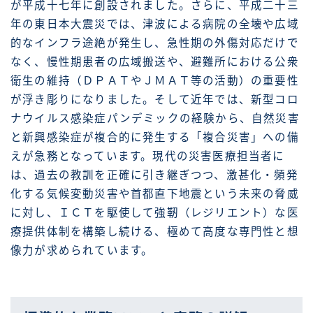
が平成十七年に創設されました。さらに、平成二十三
年の東日本大震災では、津波による病院の全壊や広域
的なインフラ途絶が発生し、急性期の外傷対応だけで
なく、慢性期患者の広域搬送や、避難所における公衆
衛生の維持（ＤＰＡＴやＪＭＡＴ等の活動）の重要性
が浮き彫りになりました。そして近年では、新型コロ
ナウイルス感染症パンデミックの経験から、自然災害
と新興感染症が複合的に発生する「複合災害」への備
えが急務となっています。現代の災害医療担当者に
は、過去の教訓を正確に引き継ぎつつ、激甚化・頻発
化する気候変動災害や首都直下地震という未来の脅威
に対し、ＩＣＴを駆使して強靭（レジリエント）な医
療提供体制を構築し続ける、極めて高度な専門性と想
像力が求められています。