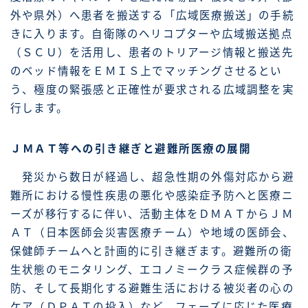
外や県外）へ患者を搬送する「広域医療搬送」の手続
きに入ります。自衛隊のヘリコプターや広域搬送拠点
（ＳＣＵ）を活用し、患者のトリアージ情報と搬送先
のベッド情報をＥＭＩＳ上でマッチングさせるとい
う、極度の緊張感と正確性が要求される広域調整を実
行します。
ＪＭＡＴ等への引き継ぎと避難所医療の展開
発災から数日が経過し、超急性期の外傷対応から避
難所における慢性疾患の悪化や感染症予防へと医療ニ
ーズが移行するに伴い、活動主体をＤＭＡＴからＪＭ
ＡＴ（日本医師会災害医療チーム）や地域の医師会、
保健師チームへと計画的に引き継ぎます。避難所の衛
生状態のモニタリング、エコノミークラス症候群の予
防、そして長期化する避難生活における被災者の心の
ケア（ＤＰＡＴの投入）など、フェーズに応じた医療