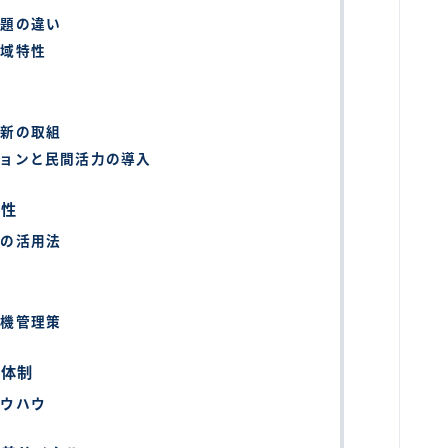
課題の違い
地域特性
最新の取組
ョンと民間活力の導入
能性
ルの活用法
危機管理策
携体制
ノウハウ