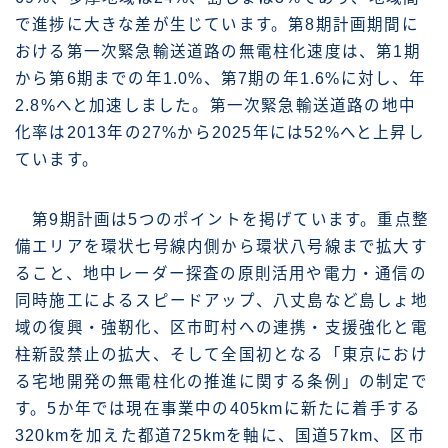
で進捗に大きな差が生じています。第8期計画期間に
おける第一次緊急輸送道路の無電柱化速度は、第1期
から第6期までの年1.0%、第7期の年1.6%に対し、年
2.8%へと加速しました。第一次緊急輸送道路の地中
化率は2013年の27%から2025年には52%へと上昇し
ています。
第9期計画は5つのポイントを掲げています。重点整
備エリアを環状七号線内側から環状八号線まで拡大す
ること、地中レーダー探査の原則活用や電力・通信の
同時施工によるスピードアップ、八丈島など島しょ地
域の復興・強靭化、区市町村への連携・支援強化と電
柱新設禁止の拡大、そして全国初となる「東京におけ
る宅地開発の無電柱化の推進に関する条例」の制定で
す。5か年では現在事業中の405kmに新たに着手する
320kmを加えた都道725kmを軸に、国道57km、区市