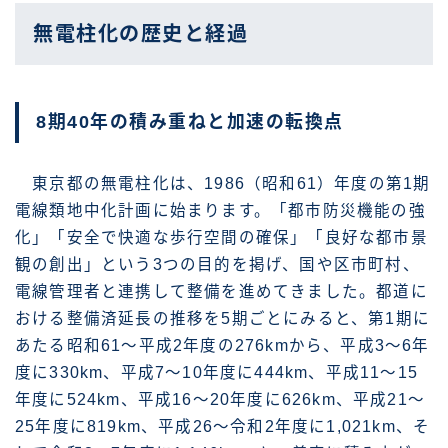
無電柱化の歴史と経過
8期40年の積み重ねと加速の転換点
東京都の無電柱化は、1986（昭和61）年度の第1期
電線類地中化計画に始まります。「都市防災機能の強
化」「安全で快適な歩行空間の確保」「良好な都市景
観の創出」という3つの目的を掲げ、国や区市町村、
電線管理者と連携して整備を進めてきました。都道に
おける整備済延長の推移を5期ごとにみると、第1期に
あたる昭和61〜平成2年度の276kmから、平成3〜6年
度に330km、平成7〜10年度に444km、平成11〜15
年度に524km、平成16〜20年度に626km、平成21〜
25年度に819km、平成26〜令和2年度に1,021km、そ