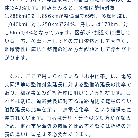
体で49%です。内訳をみると、区部は整備対象
1,288kmに対し896kmが整備済で69%、多摩地域は
1,040kmに対し250kmで24%、島しょは173kmに対
し6kmで3%となっています。区部が7割近くに達して
いる一方、多摩・島しょとの差は依然として大きく、
地域特性に応じた整備の進め方が課題として浮かび上
がります。
なお、ここで用いられている「地中化率」は、電線
共同溝等の整備対象延長に対する整備済延長の比率で
あり、都が事業の進捗管理に用いている指標です。こ
れとは別に、道路延長に対する道路両側に電柱のない
道路延長の比率を示す「無電柱化率」という指標も定
義されています。両者は分母・分子の取り方が異なる
ため、他都市や海外の数値と比較する際には指標の定
義の違いに留意する必要があります。