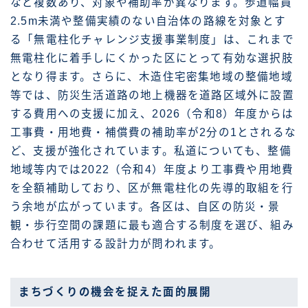
など複数あり、対象や補助率が異なります。歩道幅員
2.5m未満や整備実績のない自治体の路線を対象とす
る「無電柱化チャレンジ支援事業制度」は、これまで
無電柱化に着手しにくかった区にとって有効な選択肢
となり得ます。さらに、木造住宅密集地域の整備地域
等では、防災生活道路の地上機器を道路区域外に設置
する費用への支援に加え、2026（令和8）年度からは
工事費・用地費・補償費の補助率が2分の1とされるな
ど、支援が強化されています。私道についても、整備
地域等内では2022（令和4）年度より工事費や用地費
を全額補助しており、区が無電柱化の先導的取組を行
う余地が広がっています。各区は、自区の防災・景
観・歩行空間の課題に最も適合する制度を選び、組み
合わせて活用する設計力が問われます。
まちづくりの機会を捉えた面的展開