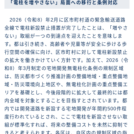
「電柱を増やさない」局面への移行と条例対応
2026（令和8）年2月に区市町村道の緊急輸送道路
全線で電柱新設禁止措置が完了したことは、「増やさ
ない」取組が一つの到達点を迎えたことを意味しま
す。都は引き続き、高齢者や児童等が安全に歩ける歩
行空間の確保に向け、区市町村に対して電柱新設禁止
の拡大を働きかけていく方針です。加えて、2026（令
和8）年3月制定の宅地開発無電柱化条例の規制区域
は、防災都市づくり推進計画の整備地域・重点整備地
域・防災環境向上地区や、無電柱化計画の重点整備エ
リアを基礎とし、今後段階的に拡大して最終的には都
内全域を対象とすることを目指すとされています。都
内では開発道路を新設する宅地開発が年間約500件程
度行われているとされ、ここで電柱を新設させない取
組が標準化すれば、将来の整備コストを未然に抑制で
きると考えられます。各区は、自区内の規制区域の指