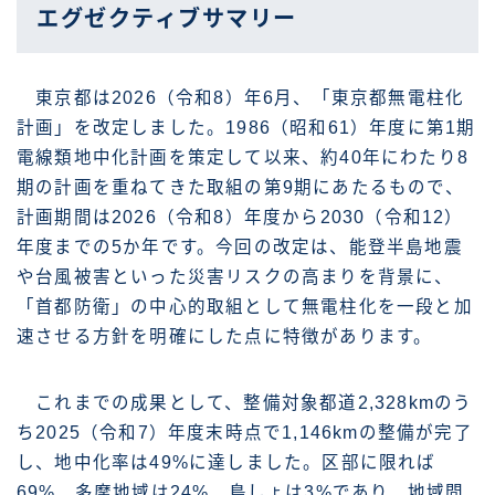
エグゼクティブサマリー
東京都は2026（令和8）年6月、「東京都無電柱化
計画」を改定しました。1986（昭和61）年度に第1期
電線類地中化計画を策定して以来、約40年にわたり8
期の計画を重ねてきた取組の第9期にあたるもので、
計画期間は2026（令和8）年度から2030（令和12）
年度までの5か年です。今回の改定は、能登半島地震
や台風被害といった災害リスクの高まりを背景に、
「首都防衛」の中心的取組として無電柱化を一段と加
速させる方針を明確にした点に特徴があります。
これまでの成果として、整備対象都道2,328kmのう
ち2025（令和7）年度末時点で1,146kmの整備が完了
し、地中化率は49%に達しました。区部に限れば
69%、多摩地域は24%、島しょは3%であり、地域間