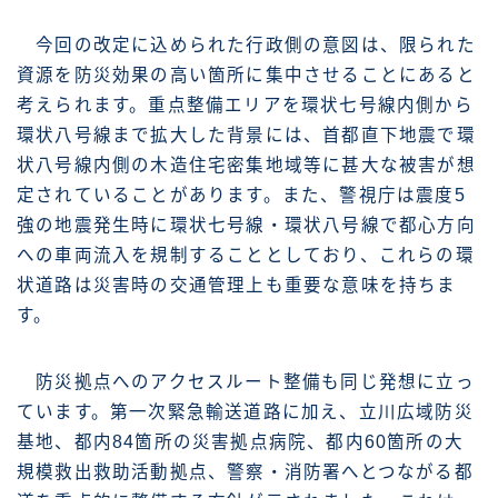
今回の改定に込められた行政側の意図は、限られた
資源を防災効果の高い箇所に集中させることにあると
考えられます。重点整備エリアを環状七号線内側から
環状八号線まで拡大した背景には、首都直下地震で環
状八号線内側の木造住宅密集地域等に甚大な被害が想
定されていることがあります。また、警視庁は震度5
強の地震発生時に環状七号線・環状八号線で都心方向
への車両流入を規制することとしており、これらの環
状道路は災害時の交通管理上も重要な意味を持ちま
す。
防災拠点へのアクセスルート整備も同じ発想に立っ
ています。第一次緊急輸送道路に加え、立川広域防災
基地、都内84箇所の災害拠点病院、都内60箇所の大
規模救出救助活動拠点、警察・消防署へとつながる都