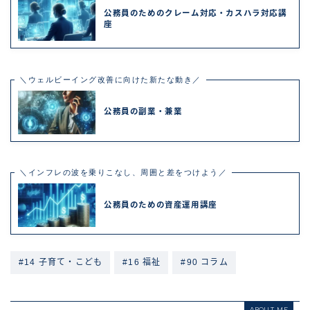
公務員のためのクレーム対応・カスハラ対応講
座
＼ウェルビーイング改善に向けた新たな動き／
公務員の副業・兼業
＼インフレの波を乗りこなし、周囲と差をつけよう／
公務員のための資産運用講座
#14 子育て・こども
#16 福祉
#90 コラム
ABOUT ME