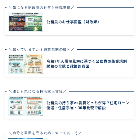
＼気になる財政課の仕事と転職事情／
公務員のお仕事図鑑（財政課）
＼知っていますか？兼業規制の緩和／
令和7年人事院見解に基づく公務員の兼業規制
緩和の全貌と政策的意図
＼誰しも気になる持ち家vs賃貸／
公務員の持ち家vs賃貸どっちが得？住宅ローン
優遇・住居手当・30年比較で解説
＼自分と周囲を守るために知っておこう／