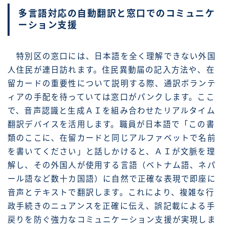
多言語対応の自動翻訳と窓口でのコミュニケ
ーション支援
特別区の窓口には、日本語を全く理解できない外国
人住民が連日訪れます。住民異動届の記入方法や、在
留カードの重要性について説明する際、通訳ボランテ
ィアの手配を待っていては窓口がパンクします。ここ
で、音声認識と生成ＡＩを組み合わせたリアルタイム
翻訳デバイスを活用します。職員が日本語で「この書
類のここに、在留カードと同じアルファベットで名前
を書いてください」と話しかけると、ＡＩが文脈を理
解し、その外国人が使用する言語（ベトナム語、ネパ
ール語など数十カ国語）に自然で正確な表現で即座に
音声とテキストで翻訳します。これにより、複雑な行
政手続きのニュアンスを正確に伝え、誤記載による手
戻りを防ぐ強力なコミュニケーション支援が実現しま