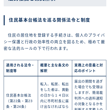
住民基本台帳法を巡る関係法令と制度
住民の居住地を登録する手続きは、個人のプライバ
シー保護と行政の効率性の両立を図るため、極めて厳
密な法的ルールの下で行われます。
適用される法令・
概要と主な条文の
実務上の意義と対
制度等
解釈
応のポイント
届出の期間を過ぎ
転入、転居、転出
た場合でも受理は
をした者は、異動
しますが、簡易裁
住民基本台帳法
の日から１４日以
判所への過料通知
（第22条・第23
内に市町村長に届
の対象となるかを
条・第24条）
け出なければなら
判断する実務上の