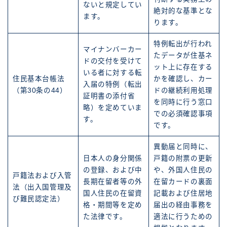
ないと規定してい
絶対的な基準とな
ます。
ります。
特例転出が行われ
マイナンバーカー
たデータが住基ネ
ドの交付を受けて
ット上に存在する
いる者に対する転
住民基本台帳法
かを確認し、カー
入届の特例（転出
（第30条の44）
ドの継続利用処理
証明書の添付省
を同時に行う窓口
略）を定めていま
での必須確認事項
す。
です。
異動届と同時に、
日本人の身分関係
戸籍の附票の更新
の登録、および中
や、外国人住民の
戸籍法および入管
長期在留者等の外
在留カードの裏面
法（出入国管理及
国人住民の在留資
記載および住居地
び難民認定法）
格・期間等を定め
届出の経由事務を
た法律です。
適法に行うための