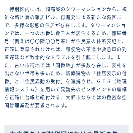
特別区内には、超高層のタワーマンションから、複
雑な路地裏の雑居ビル、再開発による新たな街区ま
で、多様な形態の住居が存在します。タワーマンショ
ンでは、一つの地番に数千人が居住するため、部屋番
号（例えば〇〇階〇〇号室）が住民票の住所表記上、
正確に登録されなければ、郵便物の不達や救急車の到
着遅延など致命的なトラブルを引き起こします。ま
た、古い市街地では「同番地」が多数存在し、表札を
出さない世帯も多いため、新築建物の「住居表示の付
番」と「住民異動の受付」を連携させ、ＧＩＳ（地理
情報システム）を用いて異動先のピンポイントの座標
を正確に台帳と紐付ける、大都市ならではの緻密な空
間管理業務が要求されます。