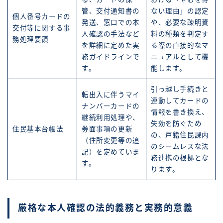
管、交付通知書の
ない理由」の認定
個人番号カードの
発送、窓口での本
や、必要な疎明資
交付等に関する事
人確認の手法など
料の種類を判定す
務処理要領
を詳細に定めた実
る際の直接的なマ
務ガイドラインで
ニュアルとして機
す。
能します。
引っ越し手続きと
転出入に伴うマイ
連動してカードの
ナンバーカードの
情報を書き換え、
継続利用処理や、
失効を防ぐため
住民基本台帳法
券面事項の更新
の、戸籍住民課内
（住所変更等の追
のシームレスな法
記）を定めていま
務連携の根拠とな
す。
ります。
厳格な本人確認の法的義務と実務的意義