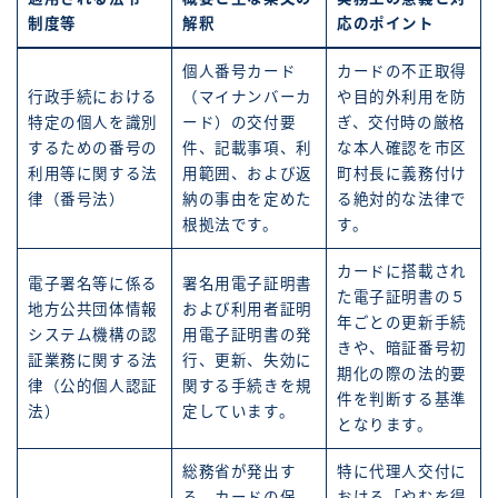
制度等
解釈
応のポイント
個人番号カード
カードの不正取得
行政手続における
（マイナンバーカ
や目的外利用を防
特定の個人を識別
ード）の交付要
ぎ、交付時の厳格
するための番号の
件、記載事項、利
な本人確認を市区
利用等に関する法
用範囲、および返
町村長に義務付け
律（番号法）
納の事由を定めた
る絶対的な法律で
根拠法です。
す。
カードに搭載され
電子署名等に係る
署名用電子証明書
た電子証明書の５
地方公共団体情報
および利用者証明
年ごとの更新手続
システム機構の認
用電子証明書の発
きや、暗証番号初
証業務に関する法
行、更新、失効に
期化の際の法的要
律（公的個人認証
関する手続きを規
件を判断する基準
法）
定しています。
となります。
総務省が発出す
特に代理人交付に
る、カードの保
おける「やむを得