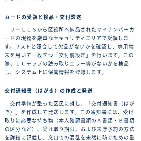
カードの受領と検品・交付設定
Ｊ－ＬＩＳから区役所へ納品されたマイナンバーカ
ードの現物を厳重なセキュリティエリアで受領しま
す。リストと照合して欠品がないかを確認し、専用端
末を用いて一枚ずつ「交付前設定」を行います。この
際、ＩＣチップの読み取りエラー等がないかを検品
し、システム上に保管情報を登録します。
交付通知書（はがき）の作成と発送
交付準備が整った区民に対し、「交付通知書（はが
き）」を作成して発送します。この通知書には、受け
取りに必要な持ち物（本人確認書類のＡ書類・Ｂ書類
の区分など）、受け取り期限、および来庁予約の方法
を詳細に記載し、窓口での混乱を未然に防ぐための重