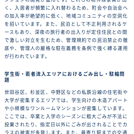
く、入居者が頻繁に入れ替わるため、町会や自治会へ
の加入率が絶望的に低く、地域コミュニティの空洞化
を招いています。また、民泊として不正利用されるケ
ースもあり、深夜の旅行者の出入りが定住住民との間
で激しい対立を生むため、管理規約での民泊禁止の徹
底や、管理人の厳格な駐在義務を条例で強く縛る運用
が行われています。
学生街・若者流入エリアにおけるごみ出し・駐輪問
題
世田谷区、杉並区、中野区などの私鉄沿線の住宅街や
大学が密集するエリアでは、学生向けの木造アパート
や小規模なワンルームマンションが密集しています。
ここでは、卒業と入学のシーズンに粗大ごみが不法に
投棄されたり、指定日以外にごみが出されることでカ
ラスの被害が多発します。また、最寄り駅までの交通