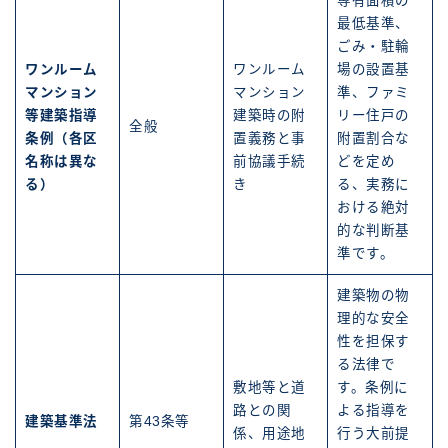
専有面積の
最低基準、
ごみ・駐輪
ワンルーム
ワンルーム
場の設置基
マンション
マンション
準、ファミ
等建築指導
建築時の附
リー住戸の
全般
条例（各区
置義務と事
附置割合な
名称は異な
前協議手続
どを定め
る）
き
る、実務に
おける絶対
的な判断基
準です。
建築物の物
理的な安全
性を担保す
る法律で
敷地等と道
す。条例に
路との関
よる指導を
建築基準法
第43条等
係、用途地
行う大前提