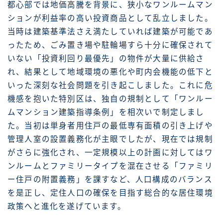
都心部では地価高騰を背景に、狭小なワンルームマン
ションが利益率の高い投資商品として乱立しました。
当時は建築基準法さえ満たしていれば建築が可能であ
ったため、ごみ置き場や駐輪場すら十分に確保されて
いない「投資利回り最優先」の物件が大量に供給さ
れ、結果として地域環境の悪化や町内会機能の低下と
いった深刻な社会問題を引き起こしました。これに危
機感を抱いた特別区は、独自の規制として「ワンルー
ムマンション建築指導条例」を相次いで制定しまし
た。当初は単身者用住戸の最低専有面積の引き上げや
管理人室の設置義務化が主眼でしたが、現在では規制
がさらに強化され、一定規模以上の計画に対してはワ
ンルームとファミリータイプを混在させる「ファミリ
ー住戸の附置義務」を課すなど、人口構成のバランス
を是正し、定住人口の確保を目指す総合的な居住環境
政策へと進化を遂げています。