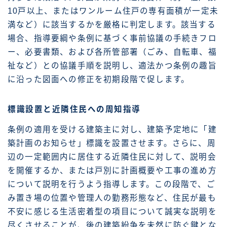
10戸以上、またはワンルーム住戸の専有面積が一定未
満など）に該当するかを厳格に判定します。該当する
場合、指導要綱や条例に基づく事前協議の手続きフロ
ー、必要書類、および各所管部署（ごみ、自転車、福
祉など）との協議手順を説明し、適法かつ条例の趣旨
に沿った図面への修正を初期段階で促します。
標識設置と近隣住民への周知指導
条例の適用を受ける建築主に対し、建築予定地に「建
築計画のお知らせ」標識を設置させます。さらに、周
辺の一定範囲内に居住する近隣住民に対して、説明会
を開催するか、または戸別に計画概要や工事の進め方
について説明を行うよう指導します。この段階で、ご
み置き場の位置や管理人の勤務形態など、住民が最も
不安に感じる生活密着型の項目について誠実な説明を
尽くさせることが、後の建築紛争を未然に防ぐ鍵とな