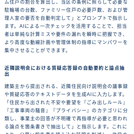
ム住戸の割合を算出し、当区の条例に照らして必要な
駐輪場の台数、ファミリー住戸の必要戸数、および管
理人室の要否を自動判定して」とプロンプトで指示し
ます。AIによる一次チェックを活用することで、担当
者は単純な計算ミスや要件の漏れを瞬時に把握でき、
より高度な動線計画や管理体制の指導にマンパワーを
集中させることができます。
近隣説明会における質疑応答録の自動要約と論点抽
出
建築主から提出される、近隣住民向け説明会の議事録
や質疑応答のテキストデータを生成AIに入力します。
「住民から出された不安や要望を『ごみ出しルール』
『工事車両の騒音』『プライバシー』のカテゴリに分
類し、事業主の回答が不明確で再指導が必要と思われ
る論点を箇条書きで抽出して」と指示します。これに